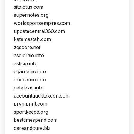
sitalotus.com
supernotes.org
worldsportsempires.com
updatecentral360.com
katamastah.com
zqscore.net
aseleraio.info
asticio.info
egardenio.info
arxteamio.info
getalexio.info
accountaudittaxcon.com
prymprint.com
sportkeeda.org
besttimespend.com
careandcure.biz