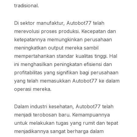
tradisional.
Di sektor manufaktur, Autobot77 telah
merevolusi proses produksi. Kecepatan dan
ketepatannya memungkinkan perusahaan
meningkatkan output mereka sambil
mempertahankan standar kualitas tinggi. Hal
ini menghasilkan peningkatan efisiensi dan
profitabilitas yang signifikan bagi perusahaan
yang telah memasukkan Autobot77 ke dalam
operasi mereka.
Dalam industri kesehatan, Autobot77 telah
menjadi terobosan baru. Kemampuannya
untuk melakukan tugas yang rumit dan tepat
menjadikannya sangat berharga dalam