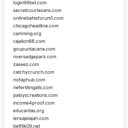
login99bet.com
secretcourtesans.com
onlinebahisforum1.com
chicagoheadline.com
camming.org
rajalion88.com
goupuntacana.com
riversedgepark.com
zaseez.com
catchycrunch.com
nofaphub.com
nefertitingalls.com
patsyscreations.com
income4proof.com
educaritas.org
lensajelajah.com
betflik09.net