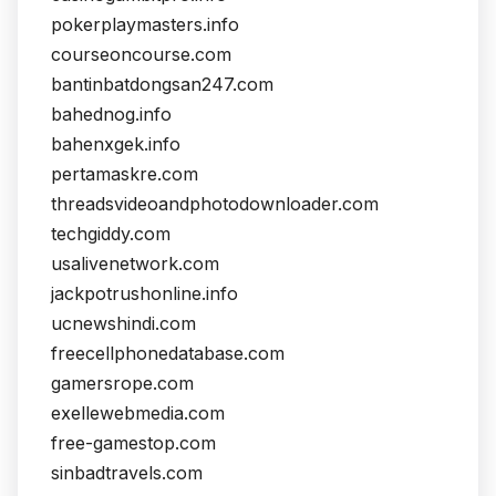
pokerplaymasters.info
courseoncourse.com
bantinbatdongsan247.com
bahednog.info
bahenxgek.info
pertamaskre.com
threadsvideoandphotodownloader.com
techgiddy.com
usalivenetwork.com
jackpotrushonline.info
ucnewshindi.com
freecellphonedatabase.com
gamersrope.com
exellewebmedia.com
free-gamestop.com
sinbadtravels.com