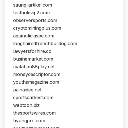
saung-artikel.com
fasthokivip2.com
observersports.com
cryptominingplus.com
aquinoticiaspe.com
longhairedfrenchbulldog.com
lawyersforhire.co
businemarket.com
matahari88play.net
moneydescriptor.com
youthsmagazine.com
painaidee.net
sportsdarkest.com
webtoon.biz
thesportswires.com
hyungpro.com