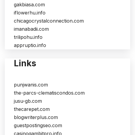
gakbiasa.com
iflowerhu.info
chicagocrystalconnection.com
imanabadii.com
trilipohu.info
appruptio.info
Links
punjwanis.com
the-parcs-clematiscondos.com
jusu-gb.com
thecarepet.com
blogwriterplus.com
guestpostingseo.com
casinogambitpro.info