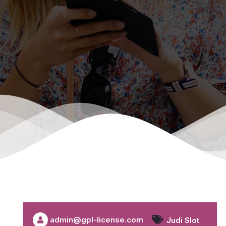
admin@gpl-license.com
Judi Slot