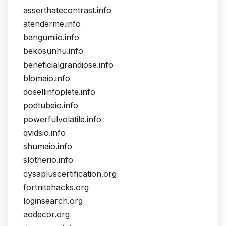
asserthatecontrast.info
atenderme.info
bangumiio.info
bekosunhu.info
beneficialgrandiose.info
blomaio.info
dosellinfoplete.info
podtubeio.info
powerfulvolatile.info
qvidsio.info
shumaio.info
slotherio.info
cysapluscertification.org
fortnitehacks.org
loginsearch.org
aodecor.org