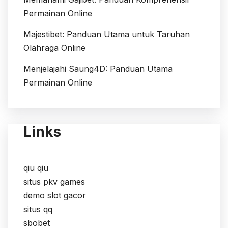
Permainan Online
Majestibet: Panduan Utama untuk Taruhan
Olahraga Online
Menjelajahi Saung4D: Panduan Utama
Permainan Online
Links
qiu qiu
situs pkv games
demo slot gacor
situs qq
sbobet