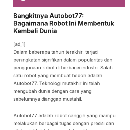
Bangkitnya Autobot77:
Bagaimana Robot Ini Membentuk
Kembali Dunia
[ad_1]
Dalam beberapa tahun terakhir, terjadi
peningkatan signifikan dalam popularitas dan
penggunaan robot di berbagai industri. Salah
satu robot yang membuat heboh adalah
Autobot77. Teknologi mutakhir ini telah
mengubah dunia dengan cara yang
sebelumnya dianggap mustahil.
Autobot77 adalah robot canggih yang mampu
melakukan berbagai tugas dengan presisi dan