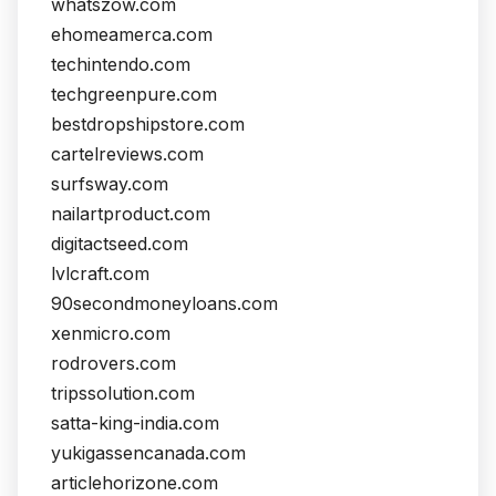
whatszow.com
ehomeamerca.com
techintendo.com
techgreenpure.com
bestdropshipstore.com
cartelreviews.com
surfsway.com
nailartproduct.com
digitactseed.com
lvlcraft.com
90secondmoneyloans.com
xenmicro.com
rodrovers.com
tripssolution.com
satta-king-india.com
yukigassencanada.com
articlehorizone.com