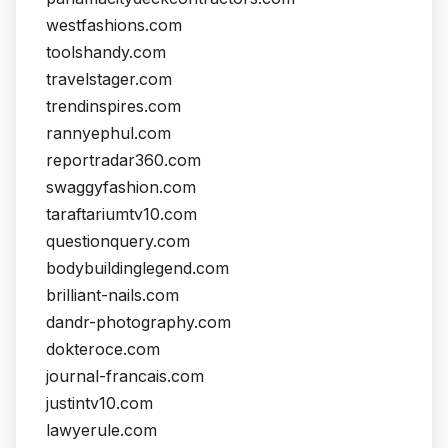
westfashions.com
toolshandy.com
travelstager.com
trendinspires.com
rannyephul.com
reportradar360.com
swaggyfashion.com
taraftariumtv10.com
questionquery.com
bodybuildinglegend.com
brilliant-nails.com
dandr-photography.com
dokteroce.com
journal-francais.com
justintv10.com
lawyerule.com