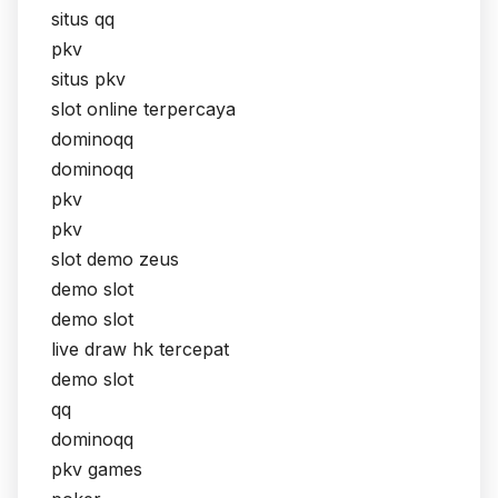
situs qq
pkv
situs pkv
slot online terpercaya
dominoqq
dominoqq
pkv
pkv
slot demo zeus
demo slot
demo slot
live draw hk tercepat
demo slot
qq
dominoqq
pkv games