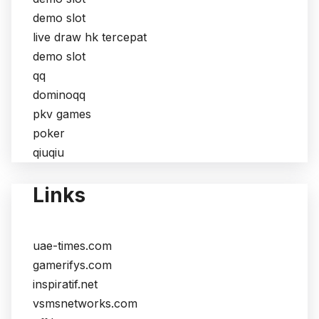
demo slot
live draw hk tercepat
demo slot
qq
dominoqq
pkv games
poker
qiuqiu
Links
uae-times.com
gamerifys.com
inspiratif.net
vsmsnetworks.com