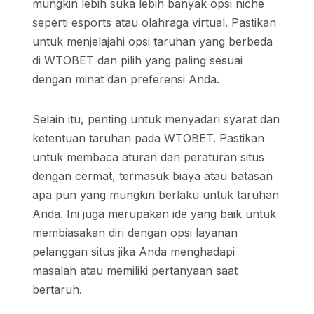
mungkin lebih suka lebih banyak opsi niche
seperti esports atau olahraga virtual. Pastikan
untuk menjelajahi opsi taruhan yang berbeda
di WTOBET dan pilih yang paling sesuai
dengan minat dan preferensi Anda.
Selain itu, penting untuk menyadari syarat dan
ketentuan taruhan pada WTOBET. Pastikan
untuk membaca aturan dan peraturan situs
dengan cermat, termasuk biaya atau batasan
apa pun yang mungkin berlaku untuk taruhan
Anda. Ini juga merupakan ide yang baik untuk
membiasakan diri dengan opsi layanan
pelanggan situs jika Anda menghadapi
masalah atau memiliki pertanyaan saat
bertaruh.