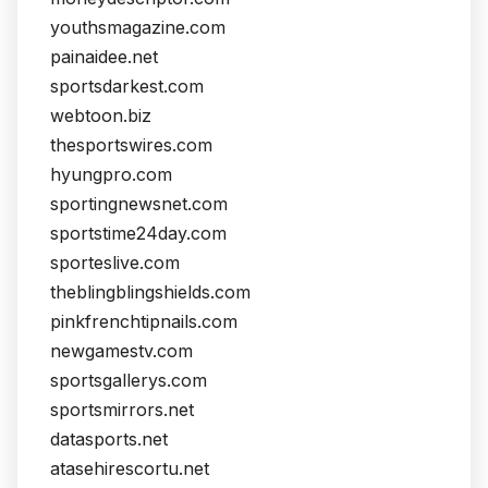
youthsmagazine.com
painaidee.net
sportsdarkest.com
webtoon.biz
thesportswires.com
hyungpro.com
sportingnewsnet.com
sportstime24day.com
sporteslive.com
theblingblingshields.com
pinkfrenchtipnails.com
newgamestv.com
sportsgallerys.com
sportsmirrors.net
datasports.net
atasehirescortu.net