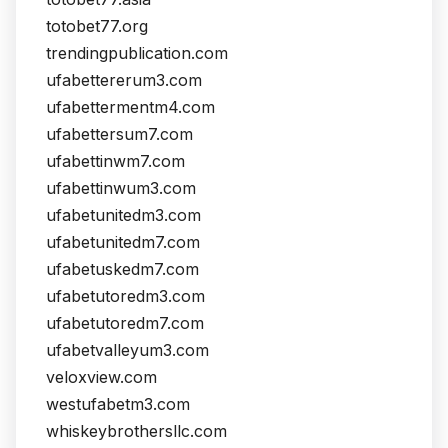
totobet77.org
trendingpublication.com
ufabettererum3.com
ufabettermentm4.com
ufabettersum7.com
ufabettinwm7.com
ufabettinwum3.com
ufabetunitedm3.com
ufabetunitedm7.com
ufabetuskedm7.com
ufabetutoredm3.com
ufabetutoredm7.com
ufabetvalleyum3.com
veloxview.com
westufabetm3.com
whiskeybrothersllc.com