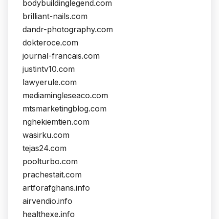
bodybuildinglegend.com
brilliant-nails.com
dandr-photography.com
dokteroce.com
journal-francais.com
justintv10.com
lawyerule.com
mediamingleseaco.com
mtsmarketingblog.com
nghekiemtien.com
wasirku.com
tejas24.com
poolturbo.com
prachestait.com
artforafghans.info
airvendio.info
healthexe.info