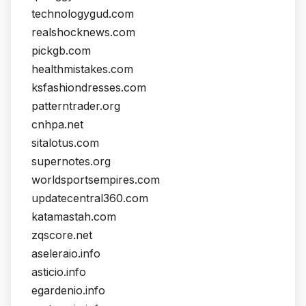
technologygud.com
realshocknews.com
pickgb.com
healthmistakes.com
ksfashiondresses.com
patterntrader.org
cnhpa.net
sitalotus.com
supernotes.org
worldsportsempires.com
updatecentral360.com
katamastah.com
zqscore.net
aseleraio.info
asticio.info
egardenio.info