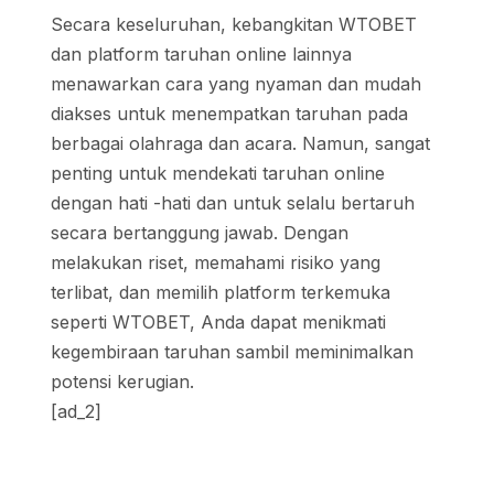
Secara keseluruhan, kebangkitan WTOBET
dan platform taruhan online lainnya
menawarkan cara yang nyaman dan mudah
diakses untuk menempatkan taruhan pada
berbagai olahraga dan acara. Namun, sangat
penting untuk mendekati taruhan online
dengan hati -hati dan untuk selalu bertaruh
secara bertanggung jawab. Dengan
melakukan riset, memahami risiko yang
terlibat, dan memilih platform terkemuka
seperti WTOBET, Anda dapat menikmati
kegembiraan taruhan sambil meminimalkan
potensi kerugian.
[ad_2]