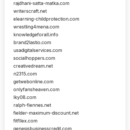
rajdhani-satta-matka.com
writerscraft.net
elearning-childprotection.com
wrestling4mena.com
knowledgeforall.info
brand2lastio.com
usadigitalservices.com
socialhoppers.com
creativedream.net
n2315.com
getwebonline.com
onlyfansheaven.com
lky08.com
ralph-fiennes.net
fielder-maximum-discount.net
fitfllex.com
genesisbusinesscredit.com