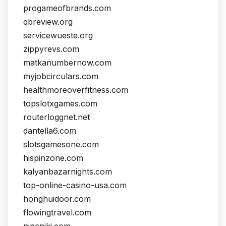
progameofbrands.com
qbreview.org
servicewueste.org
zippyrevs.com
matkanumbernow.com
myjobcirculars.com
healthmoreoverfitness.com
topslotxgames.com
routerloggnet.net
dantella6.com
slotsgamesone.com
hispinzone.com
kalyanbazarnights.com
top-online-casino-usa.com
honghuidoor.com
flowingtravel.com