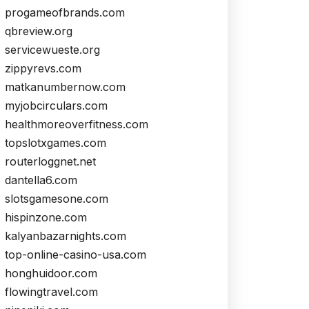
progameofbrands.com
qbreview.org
servicewueste.org
zippyrevs.com
matkanumbernow.com
myjobcirculars.com
healthmoreoverfitness.com
topslotxgames.com
routerloggnet.net
dantella6.com
slotsgamesone.com
hispinzone.com
kalyanbazarnights.com
top-online-casino-usa.com
honghuidoor.com
flowingtravel.com