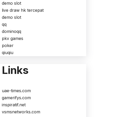
demo slot
live draw hk tercepat
demo slot
qq
dominoqq
pkv games
poker
qiuqiu
Links
uae-times.com
gamerifys.com
inspiratif.net
vsmsnetworks.com