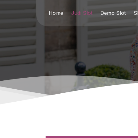
Skip
to
Home
Judi Slot
Demo Slot
S
content
Berita Ter