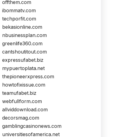
offthem.com
ibommatv.com
techporfit.com
bekasionline.com
nbusinessplan.com
greenlife360.com
cantshoutitout.com
expressufabet.biz
mypuertoplata.net
thepioneerxpress.com
howtofixissue.com
teamufabet.biz
webfullform.com
allviddownload.com
decorsmag.com
gamblingcasinonews.com
universitiesofamerica.net