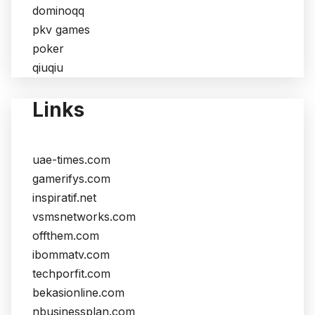
dominoqq
pkv games
poker
qiuqiu
Links
uae-times.com
gamerifys.com
inspiratif.net
vsmsnetworks.com
offthem.com
ibommatv.com
techporfit.com
bekasionline.com
nbusinessplan.com