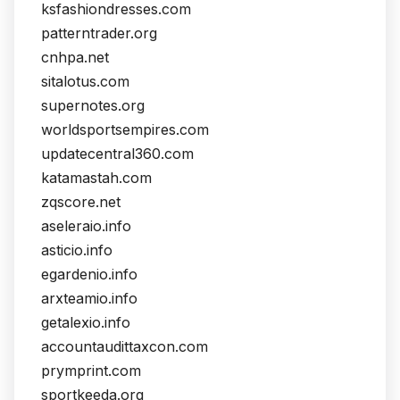
ksfashiondresses.com
patterntrader.org
cnhpa.net
sitalotus.com
supernotes.org
worldsportsempires.com
updatecentral360.com
katamastah.com
zqscore.net
aseleraio.info
asticio.info
egardenio.info
arxteamio.info
getalexio.info
accountaudittaxcon.com
prymprint.com
sportkeeda.org