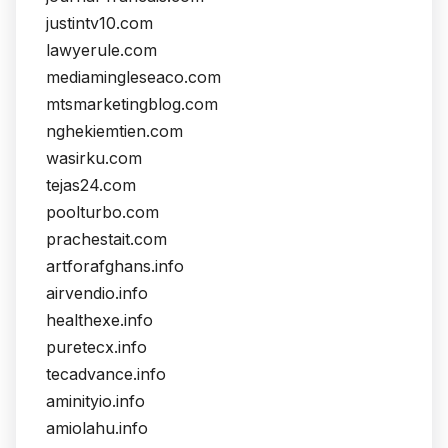
justintv10.com
lawyerule.com
mediamingleseaco.com
mtsmarketingblog.com
nghekiemtien.com
wasirku.com
tejas24.com
poolturbo.com
prachestait.com
artforafghans.info
airvendio.info
healthexe.info
puretecx.info
tecadvance.info
aminityio.info
amiolahu.info