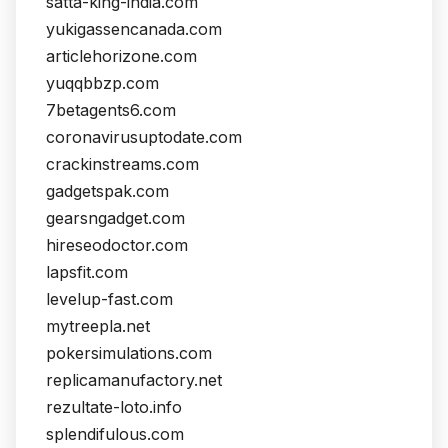
satta-king-india.com
yukigassencanada.com
articlehorizone.com
yuqqbbzp.com
7betagents6.com
coronavirusuptodate.com
crackinstreams.com
gadgetspak.com
gearsngadget.com
hireseodoctor.com
lapsfit.com
levelup-fast.com
mytreepla.net
pokersimulations.com
replicamanufactory.net
rezultate-loto.info
splendifulous.com