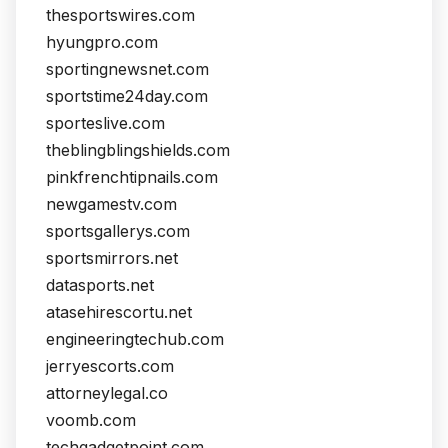
thesportswires.com
hyungpro.com
sportingnewsnet.com
sportstime24day.com
sporteslive.com
theblingblingshields.com
pinkfrenchtipnails.com
newgamestv.com
sportsgallerys.com
sportsmirrors.net
datasports.net
atasehirescortu.net
engineeringtechub.com
jerryescorts.com
attorneylegal.co
voomb.com
techgadgetpoint.com