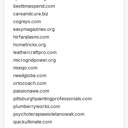
besttimespend.com
careandcure.biz
cogniyo.com
easymagazines.org
hirfanjilasmi.com
hometricks.org
leathercraftpro.com
microgridpower.org
mixiqo.com
needglobe.com
ortocoach.com
passionawe.com
pittsburghpaintingprofessionals.com
plumberryworks.com
psychoterapiawioletanowak.com
quickultimate.com