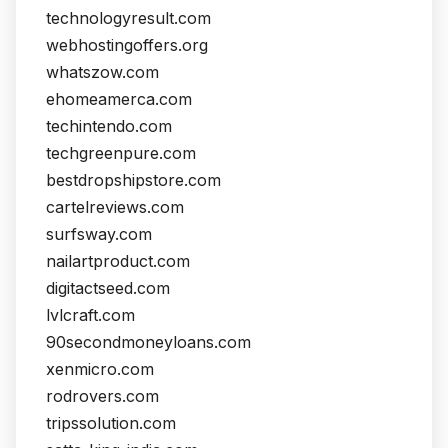
technologyresult.com
webhostingoffers.org
whatszow.com
ehomeamerca.com
techintendo.com
techgreenpure.com
bestdropshipstore.com
cartelreviews.com
surfsway.com
nailartproduct.com
digitactseed.com
lvlcraft.com
90secondmoneyloans.com
xenmicro.com
rodrovers.com
tripssolution.com