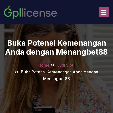
Skip
to
content
Buka Potensi Kemenangan
Anda dengan Menangbet88
Home
Judi Slot
Buka Potensi Kemenangan Anda dengan
Menangbet88