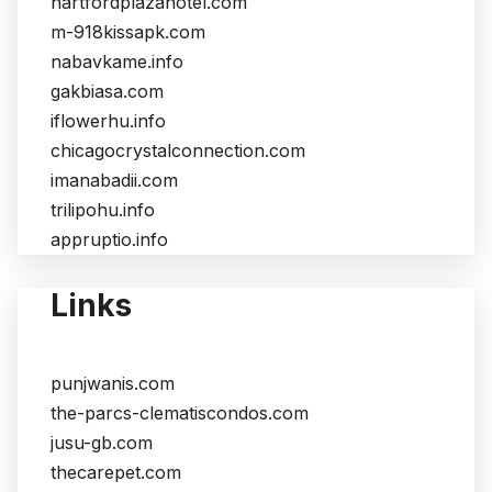
hartfordplazahotel.com
m-918kissapk.com
nabavkame.info
gakbiasa.com
iflowerhu.info
chicagocrystalconnection.com
imanabadii.com
trilipohu.info
appruptio.info
Links
punjwanis.com
the-parcs-clematiscondos.com
jusu-gb.com
thecarepet.com