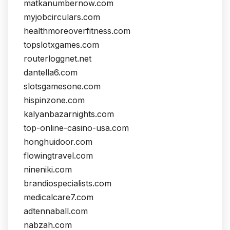
matkanumbernow.com
myjobcirculars.com
healthmoreoverfitness.com
topslotxgames.com
routerloggnet.net
dantella6.com
slotsgamesone.com
hispinzone.com
kalyanbazarnights.com
top-online-casino-usa.com
honghuidoor.com
flowingtravel.com
nineniki.com
brandiospecialists.com
medicalcare7.com
adtennaball.com
nabzah.com