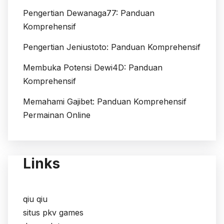
Pengertian Dewanaga77: Panduan
Komprehensif
Pengertian Jeniustoto: Panduan Komprehensif
Membuka Potensi Dewi4D: Panduan
Komprehensif
Memahami Gajibet: Panduan Komprehensif
Permainan Online
Links
qiu qiu
situs pkv games