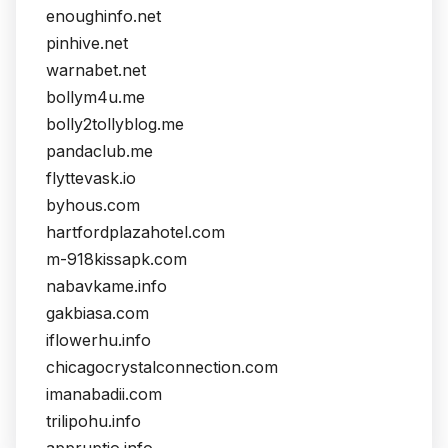
enoughinfo.net
pinhive.net
warnabet.net
bollym4u.me
bolly2tollyblog.me
pandaclub.me
flyttevask.io
byhous.com
hartfordplazahotel.com
m-918kissapk.com
nabavkame.info
gakbiasa.com
iflowerhu.info
chicagocrystalconnection.com
imanabadii.com
trilipohu.info