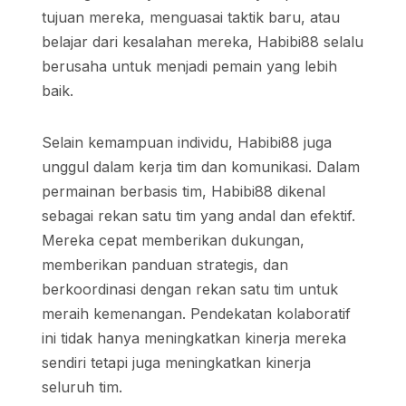
tujuan mereka, menguasai taktik baru, atau
belajar dari kesalahan mereka, Habibi88 selalu
berusaha untuk menjadi pemain yang lebih
baik.
Selain kemampuan individu, Habibi88 juga
unggul dalam kerja tim dan komunikasi. Dalam
permainan berbasis tim, Habibi88 dikenal
sebagai rekan satu tim yang andal dan efektif.
Mereka cepat memberikan dukungan,
memberikan panduan strategis, dan
berkoordinasi dengan rekan satu tim untuk
meraih kemenangan. Pendekatan kolaboratif
ini tidak hanya meningkatkan kinerja mereka
sendiri tetapi juga meningkatkan kinerja
seluruh tim.