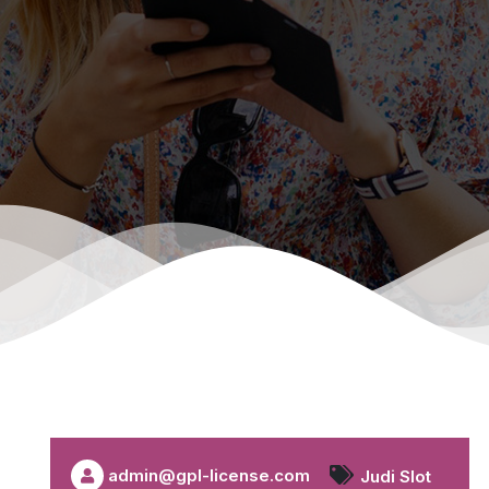
admin@gpl-license.com
Judi Slot