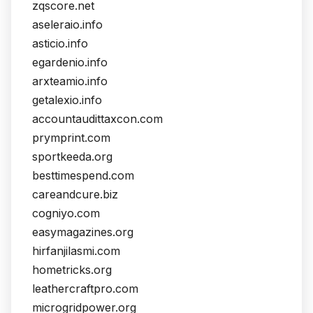
zqscore.net
aseleraio.info
asticio.info
egardenio.info
arxteamio.info
getalexio.info
accountaudittaxcon.com
prymprint.com
sportkeeda.org
besttimespend.com
careandcure.biz
cogniyo.com
easymagazines.org
hirfanjilasmi.com
hometricks.org
leathercraftpro.com
microgridpower.org