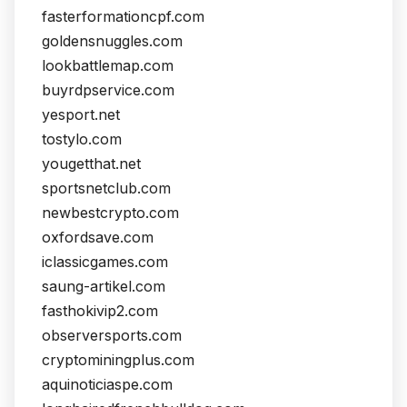
fasterformationcpf.com
goldensnuggles.com
lookbattlemap.com
buyrdpservice.com
yesport.net
tostylo.com
yougetthat.net
sportsnetclub.com
newbestcrypto.com
oxfordsave.com
iclassicgames.com
saung-artikel.com
fasthokivip2.com
observersports.com
cryptominingplus.com
aquinoticiaspe.com