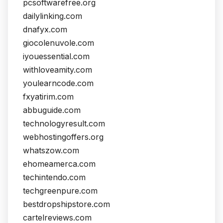
pcsoftwarefree.org
dailylinking.com
dnafyx.com
giocolenuvole.com
iyouessential.com
withloveamity.com
youlearncode.com
fxyatirim.com
abbuguide.com
technologyresult.com
webhostingoffers.org
whatszow.com
ehomeamerca.com
techintendo.com
techgreenpure.com
bestdropshipstore.com
cartelreviews.com