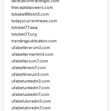
tacticalcontractingllc.com
thecapitalpowers.com
tobabet88slot3.com
todayscurrentnews.com
totobet77.asia
totobet77.org
trendingpublication.com
ufabettererum3.com
ufabettermentm4.com
ufabettersum7.com
ufabettinwm7.com
ufabettinwum3.com
ufabetunitedm3.com
ufabetunitedm7.com
ufabetuskedm7.com
ufabetutoredm3.com
ufabetutoredm7.com