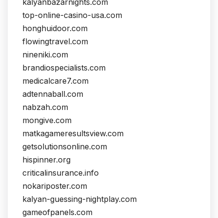
kalyanbazarnights.com
top-online-casino-usa.com
honghuidoor.com
flowingtravel.com
nineniki.com
brandiospecialists.com
medicalcare7.com
adtennaball.com
nabzah.com
mongive.com
matkagameresultsview.com
getsolutionsonline.com
hispinner.org
criticalinsurance.info
nokariposter.com
kalyan-guessing-nightplay.com
gameofpanels.com