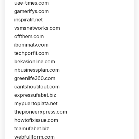
uae-times.com
gamerifys.com
inspiratif.net
vsmsnetworks.com
offthem.com
ibommatv.com
techporfit.com
bekasionline.com
nbusinessplan.com
greenlife360.com
cantshoutitout.com
expressufabet.biz
mypuertoplata.net
thepioneerxpress.com
howtofixissue.com
teamufabet.biz
webfullform.com