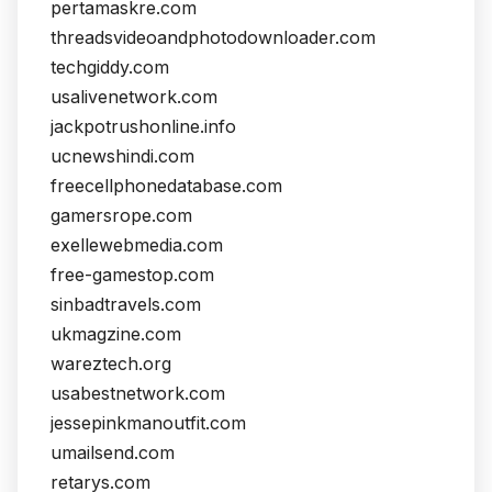
pertamaskre.com
threadsvideoandphotodownloader.com
techgiddy.com
usalivenetwork.com
jackpotrushonline.info
ucnewshindi.com
freecellphonedatabase.com
gamersrope.com
exellewebmedia.com
free-gamestop.com
sinbadtravels.com
ukmagzine.com
wareztech.org
usabestnetwork.com
jessepinkmanoutfit.com
umailsend.com
retarys.com