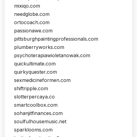
mixiqo.com
needglobe.com
ortocoach.com
passionawe.com
pittsburghpaintingprofessionals.com
plumberryworks.com
psychoterapiawioletanowak.com
quickultimate.com
quirkyquester.com
sexmedicineformen.com
shiftripple.com
slotterpercaya.co
smartcoolbox.com
sohanjitfinances.com
soulfulhousemusic.net
sparklooms.com