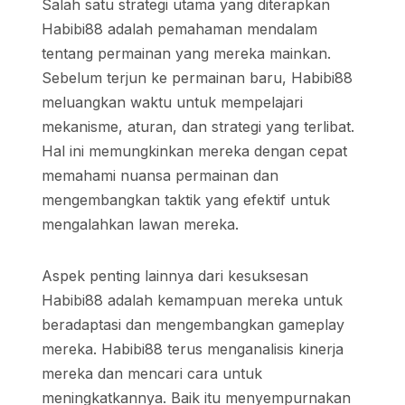
Salah satu strategi utama yang diterapkan
Habibi88 adalah pemahaman mendalam
tentang permainan yang mereka mainkan.
Sebelum terjun ke permainan baru, Habibi88
meluangkan waktu untuk mempelajari
mekanisme, aturan, dan strategi yang terlibat.
Hal ini memungkinkan mereka dengan cepat
memahami nuansa permainan dan
mengembangkan taktik yang efektif untuk
mengalahkan lawan mereka.
Aspek penting lainnya dari kesuksesan
Habibi88 adalah kemampuan mereka untuk
beradaptasi dan mengembangkan gameplay
mereka. Habibi88 terus menganalisis kinerja
mereka dan mencari cara untuk
meningkatkannya. Baik itu menyempurnakan