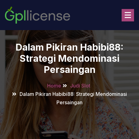
Skip
to
content
Dalam Pikiran Habibi88:
Strategi Mendominasi
Persaingan
Home
Judi Slot
Dalam Pikiran Habibi88: Strategi Mendominasi
Persaingan