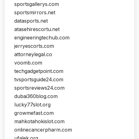
sportsgallerys.com
sportsmirrors.net
datasports.net
atasehirescortu.net
engineeringtechub.com
jerryescorts.com
attorneylegal.co
voomb.com
techgadgetpoint.com
tvsportsguide24.com
sportsreviews24.com
dubai360blog.com
lucky77slot.org
growmefast.com
mahkotahokislot.com
onlinecancerpharm.com
ufalek.org