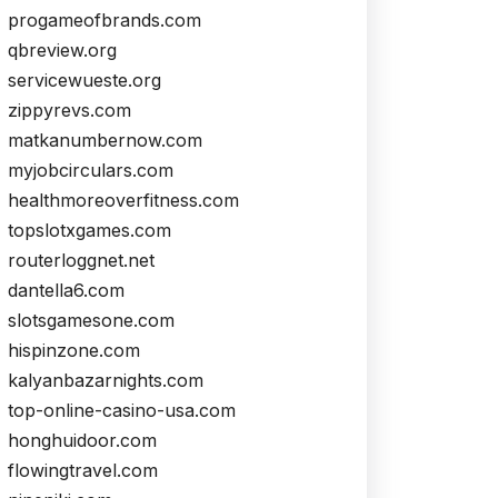
progameofbrands.com
qbreview.org
servicewueste.org
zippyrevs.com
matkanumbernow.com
myjobcirculars.com
healthmoreoverfitness.com
topslotxgames.com
routerloggnet.net
dantella6.com
slotsgamesone.com
hispinzone.com
kalyanbazarnights.com
top-online-casino-usa.com
honghuidoor.com
flowingtravel.com