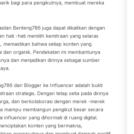
arik bagi para pengikutnya, membuat mereka
asilan Benteng786 juga dapat dikaitkan dengan
 hati -hati memilih kemitraan yang selaras
ya, memastikan bahwa setiap konten yang
ami dan organik. Pendekatan ini membantunya
snya dan menjadikan dirinya sebagai sumber
aya.
g786 dari Blogger ke Influencer adalah bukti
itraan strategis. Dengan tetap setia pada dirinya
arga, dan berkolaborasi dengan merek -merek
 ia mampu membangun pengikut besar secara
influencer yang dihormati di ruang digital.
menciptakan konten yang bermakna,
uhkan pengaruhnya dan membuat dampak positif