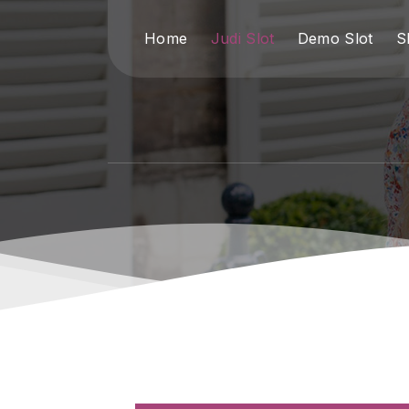
Skip
to
Home
Judi Slot
Demo Slot
S
content
Dari Blo