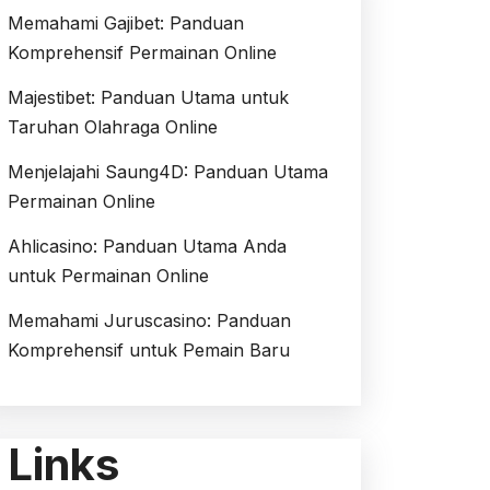
Memahami Gajibet: Panduan
Komprehensif Permainan Online
Majestibet: Panduan Utama untuk
Taruhan Olahraga Online
Menjelajahi Saung4D: Panduan Utama
Permainan Online
Ahlicasino: Panduan Utama Anda
untuk Permainan Online
Memahami Juruscasino: Panduan
Komprehensif untuk Pemain Baru
Links