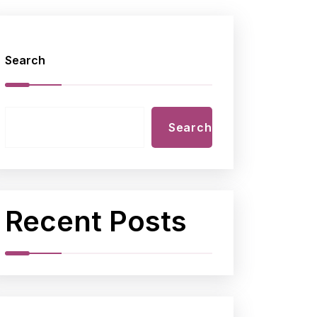
 Online Besar
Search
n Mengikuti Online Besar
Search
Recent Posts