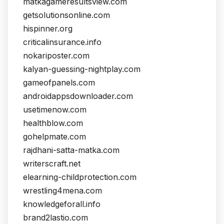
matkagameresultsview.com
getsolutionsonline.com
hispinner.org
criticalinsurance.info
nokariposter.com
kalyan-guessing-nightplay.com
gameofpanels.com
androidappsdownloader.com
usetimenow.com
healthblow.com
gohelpmate.com
rajdhani-satta-matka.com
writerscraft.net
elearning-childprotection.com
wrestling4mena.com
knowledgeforall.info
brand2lastio.com