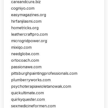
careandcure.biz
cogniyo.com
easymagazines.org
hirfanjilasmi.com
hometricks.org
leathercraftpro.com
microgridpower.org
mixiqo.com
needglobe.com
ortocoach.com
passionawe.com
pittsburghpaintingprofessionals.com
plumberryworks.com
psychoterapiawioletanowak.com
quickultimate.com
quirkyquester.com
sexmedicineformen.com