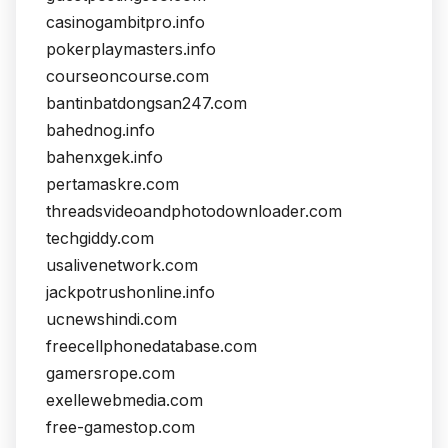
casinogambitpro.info
pokerplaymasters.info
courseoncourse.com
bantinbatdongsan247.com
bahednog.info
bahenxgek.info
pertamaskre.com
threadsvideoandphotodownloader.com
techgiddy.com
usalivenetwork.com
jackpotrushonline.info
ucnewshindi.com
freecellphonedatabase.com
gamersrope.com
exellewebmedia.com
free-gamestop.com