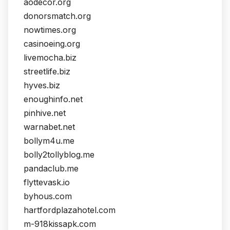
aodecor.org
donorsmatch.org
nowtimes.org
casinoeing.org
livemocha.biz
streetlife.biz
hyves.biz
enoughinfo.net
pinhive.net
warnabet.net
bollym4u.me
bolly2tollyblog.me
pandaclub.me
flyttevask.io
byhous.com
hartfordplazahotel.com
m-918kissapk.com