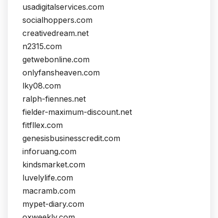
usadigitalservices.com
socialhoppers.com
creativedream.net
n2315.com
getwebonline.com
onlyfansheaven.com
lky08.com
ralph-fiennes.net
fielder-maximum-discount.net
fitfllex.com
genesisbusinesscredit.com
inforuang.com
kindsmarket.com
luvelylife.com
macramb.com
mypet-diary.com
oxweekly.com