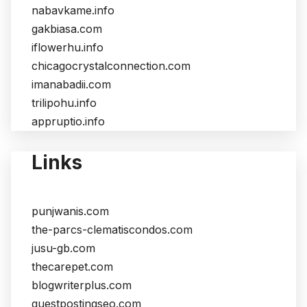
nabavkame.info
gakbiasa.com
iflowerhu.info
chicagocrystalconnection.com
imanabadii.com
trilipohu.info
appruptio.info
Links
punjwanis.com
the-parcs-clematiscondos.com
jusu-gb.com
thecarepet.com
blogwriterplus.com
guestpostingseo.com