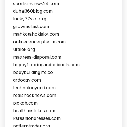
sportsreviews24.com
dubai360blog.com
lucky77slot.org
growmefast.com
mahkotahokislot.com
onlinecancerpharm.com
ufalek.org
mattress-disposal.com
happyflooringandcabinets.com
bodybuildinglife.co
qrdoggy.com
technologygud.com
realshocknews.com
pickgb.com
healthmistakes.com
ksfashiondresses.com
patterntrader.org