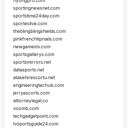
hyungpro.com
sportingnewsnet.com
sportstime24day.com
sporteslive.com
theblingblingshields.com
pinkfrenchtipnails.com
newgamestv.com
sportsgallerys.com
sportsmirrors.net
datasports.net
atasehirescortu.net
engineeringtechub.com
jerryescorts.com
attorneylegal.co
voomb.com
techgadgetpoint.com
tvsportsguide24.com