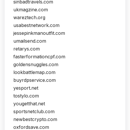
sinbadtravels.com
ukmagzine.com
wareztech.org
usabestnetwork.com
jessepinkmanoutfit.com
umailsend.com
retarys.com
fasterformationcpf.com
goldensnuggles.com
lookbattlemap.com
buyrdpservice.com
yesport.net
tostylo.com
yougetthat.net
sportsnetclub.com
newbestcrypto.com
oxfordsave.com