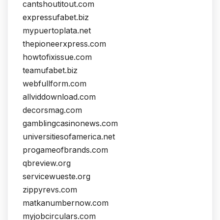
cantshoutitout.com
expressufabet.biz
mypuertoplata.net
thepioneerxpress.com
howtofixissue.com
teamufabet.biz
webfullform.com
allviddownload.com
decorsmag.com
gamblingcasinonews.com
universitiesofamerica.net
progameofbrands.com
qbreview.org
servicewueste.org
zippyrevs.com
matkanumbernow.com
myjobcirculars.com