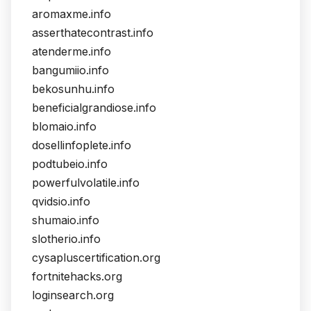
aromaxme.info
asserthatecontrast.info
atenderme.info
bangumiio.info
bekosunhu.info
beneficialgrandiose.info
blomaio.info
dosellinfoplete.info
podtubeio.info
powerfulvolatile.info
qvidsio.info
shumaio.info
slotherio.info
cysapluscertification.org
fortnitehacks.org
loginsearch.org