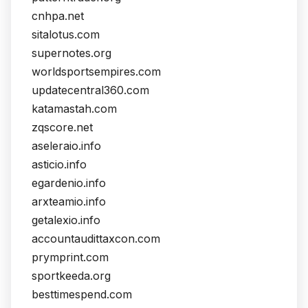
cnhpa.net
sitalotus.com
supernotes.org
worldsportsempires.com
updatecentral360.com
katamastah.com
zqscore.net
aseleraio.info
asticio.info
egardenio.info
arxteamio.info
getalexio.info
accountaudittaxcon.com
prymprint.com
sportkeeda.org
besttimespend.com