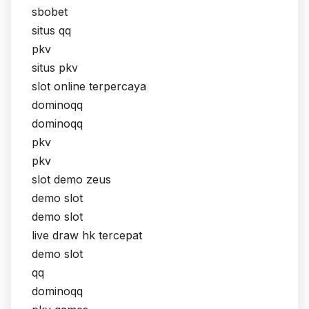
sbobet
situs qq
pkv
situs pkv
slot online terpercaya
dominoqq
dominoqq
pkv
pkv
slot demo zeus
demo slot
demo slot
live draw hk tercepat
demo slot
qq
dominoqq