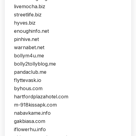
livemocha.biz
streetlife.biz
hyves.biz
enoughinfo.net
pinhive.net
warnabet.net
bollym4u.me
bolly2tollyblog.me
pandaclub.me
flyttevask.io
byhous.com
hartfordplazahotel.com
m-918kissapk.com
nabavkame.info
gakbiasa.com
iflowerhu.info