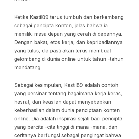
Ketika Kastil89 terus tumbuh dan berkembang
sebagai pencipta konten, jelas bahwa ia
memiliki masa depan yang cerah di depannya.
Dengan bakat, etos kerja, dan kepribadiannya
yang tulus, dia pasti akan terus membuat
gelombang di dunia online untuk tahun -tahun
mendatang.
Sebagai kesimpulan, Kastil89 adalah contoh
yang bersinar tentang bagaimana kerja keras,
hasrat, dan keaslian dapat menyebabkan
keberhasilan dalam dunia penciptaan konten
online. Dia adalah inspirasi sejati bagi pencipta
yang bercita -cita tinggi di mana -mana, dan
ceritanya berfungsi sebagai pengingat bahwa