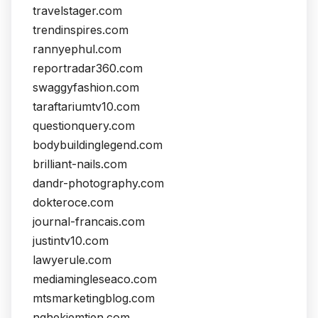
travelstager.com
trendinspires.com
rannyephul.com
reportradar360.com
swaggyfashion.com
taraftariumtv10.com
questionquery.com
bodybuildinglegend.com
brilliant-nails.com
dandr-photography.com
dokteroce.com
journal-francais.com
justintv10.com
lawyerule.com
mediamingleseaco.com
mtsmarketingblog.com
nghekiemtien.com