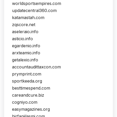
worldsportsempires.com
updatecentral360.com
katamastah.com
zqscore.net
aseleraio.info
asticio.info
egardenio.info
arxteamio.info
getalexio.info
accountaudittaxcon.com
prymprint.com
sportkeeda.org
besttimespend.com
careandcure.biz
cogniyo.com
easymagazines.org
hirfanjilasmi.com