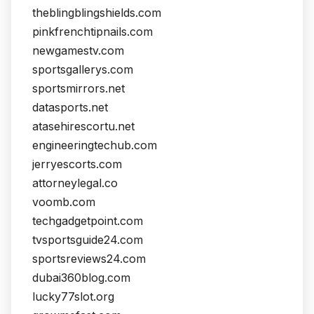
theblingblingshields.com
pinkfrenchtipnails.com
newgamestv.com
sportsgallerys.com
sportsmirrors.net
datasports.net
atasehirescortu.net
engineeringtechub.com
jerryescorts.com
attorneylegal.co
voomb.com
techgadgetpoint.com
tvsportsguide24.com
sportsreviews24.com
dubai360blog.com
lucky77slot.org