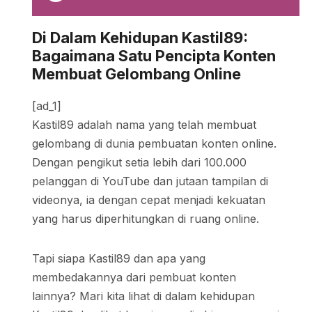
Di Dalam Kehidupan Kastil89:
Bagaimana Satu Pencipta Konten
Membuat Gelombang Online
[ad_1]
Kastil89 adalah nama yang telah membuat
gelombang di dunia pembuatan konten online.
Dengan pengikut setia lebih dari 100.000
pelanggan di YouTube dan jutaan tampilan di
videonya, ia dengan cepat menjadi kekuatan
yang harus diperhitungkan di ruang online.
Tapi siapa Kastil89 dan apa yang
membedakannya dari pembuat konten
lainnya? Mari kita lihat di dalam kehidupan