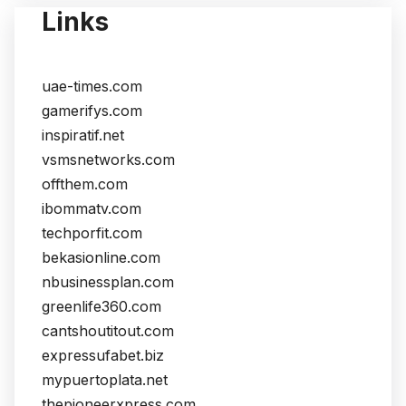
Links
uae-times.com
gamerifys.com
inspiratif.net
vsmsnetworks.com
offthem.com
ibommatv.com
techporfit.com
bekasionline.com
nbusinessplan.com
greenlife360.com
cantshoutitout.com
expressufabet.biz
mypuertoplata.net
thepioneerxpress.com