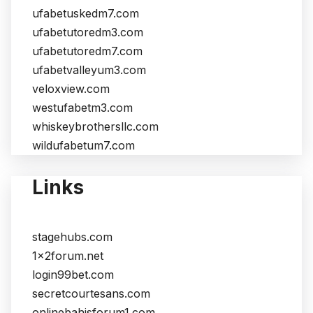
ufabetuskedm7.com
ufabetutoredm3.com
ufabetutoredm7.com
ufabetvalleyum3.com
veloxview.com
westufabetm3.com
whiskeybrothersllc.com
wildufabetum7.com
Links
stagehubs.com
1x2forum.net
login99bet.com
secretcourtesans.com
onlinebahisforum1.com