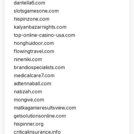
dantella6.com
slotsgamesone.com
hispinzone.com
kalyanbazarnights.com
top-online-casino-usa.com
honghuidoor.com
flowingtravel.com
nineniki.com
brandiospecialists.com
medicalcare7.com
adtennaball.com
nabzah.com
mongive.com
matkagameresultsview.com
getsolutionsonline.com
hispinner.org
criticalinsurance.info