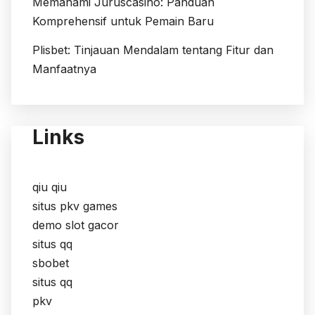
Memahami Juruscasino: Panduan
Komprehensif untuk Pemain Baru
Plisbet: Tinjauan Mendalam tentang Fitur dan
Manfaatnya
Links
qiu qiu
situs pkv games
demo slot gacor
situs qq
sbobet
situs qq
pkv