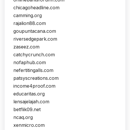
chicagoheadline.com
camming.org
rajalion88.com
goupuntacana.com
riversedgepark.com
zaseez.com
catchycrunch.com
nofaphub.com
nefertitingalls.com
patsyscreations.com
income4proof.com
educaritas.org
lensajelajah.com
betflik09.net
ncaq.org
xenmicro.com