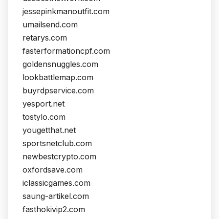
jessepinkmanoutfit.com
umailsend.com
retarys.com
fasterformationcpf.com
goldensnuggles.com
lookbattlemap.com
buyrdpservice.com
yesport.net
tostylo.com
yougetthat.net
sportsnetclub.com
newbestcrypto.com
oxfordsave.com
iclassicgames.com
saung-artikel.com
fasthokivip2.com