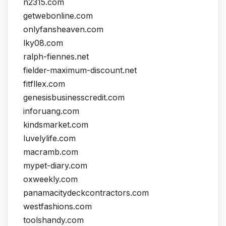
n2315.com
getwebonline.com
onlyfansheaven.com
lky08.com
ralph-fiennes.net
fielder-maximum-discount.net
fitfllex.com
genesisbusinesscredit.com
inforuang.com
kindsmarket.com
luvelylife.com
macramb.com
mypet-diary.com
oxweekly.com
panamacitydeckcontractors.com
westfashions.com
toolshandy.com