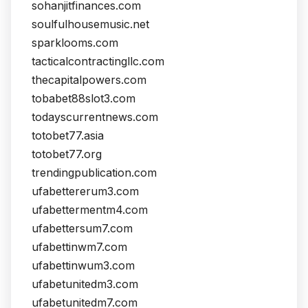
sohanjitfinances.com
soulfulhousemusic.net
sparklooms.com
tacticalcontractingllc.com
thecapitalpowers.com
tobabet88slot3.com
todayscurrentnews.com
totobet77.asia
totobet77.org
trendingpublication.com
ufabettererum3.com
ufabettermentm4.com
ufabettersum7.com
ufabettinwm7.com
ufabettinwum3.com
ufabetunitedm3.com
ufabetunitedm7.com