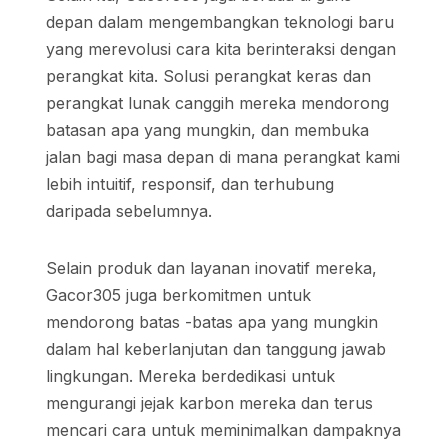
depan dalam mengembangkan teknologi baru
yang merevolusi cara kita berinteraksi dengan
perangkat kita. Solusi perangkat keras dan
perangkat lunak canggih mereka mendorong
batasan apa yang mungkin, dan membuka
jalan bagi masa depan di mana perangkat kami
lebih intuitif, responsif, dan terhubung
daripada sebelumnya.
Selain produk dan layanan inovatif mereka,
Gacor305 juga berkomitmen untuk
mendorong batas -batas apa yang mungkin
dalam hal keberlanjutan dan tanggung jawab
lingkungan. Mereka berdedikasi untuk
mengurangi jejak karbon mereka dan terus
mencari cara untuk meminimalkan dampaknya