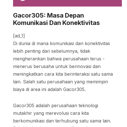
Gacor305: Masa Depan
Komunikasi Dan Konektivitas
[ad_1]
Di dunia di mana komunikasi dan konektivitas
lebih penting dari sebelumnya, tidak
mengherankan bahwa perusahaan terus -
menerus berusaha untuk berinovasi dan
meningkatkan cara kita berinteraksi satu sama
lain. Salah satu perusahaan yang memimpin
biaya di area ini adalah Gacor305.
Gacor305 adalah perusahaan teknologi
mutakhir yang merevolusi cara kita
berkomunikasi dan terhubung satu sama lain.