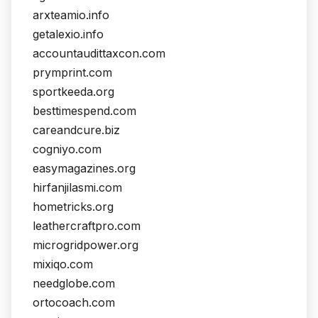
arxteamio.info
getalexio.info
accountaudittaxcon.com
prymprint.com
sportkeeda.org
besttimespend.com
careandcure.biz
cogniyo.com
easymagazines.org
hirfanjilasmi.com
hometricks.org
leathercraftpro.com
microgridpower.org
mixiqo.com
needglobe.com
ortocoach.com