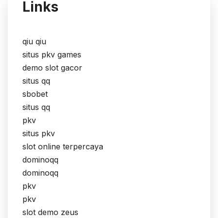
Links
qiu qiu
situs pkv games
demo slot gacor
situs qq
sbobet
situs qq
pkv
situs pkv
slot online terpercaya
dominoqq
dominoqq
pkv
pkv
slot demo zeus