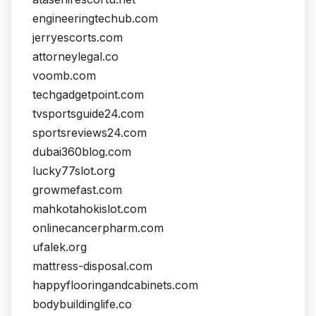
engineeringtechub.com
jerryescorts.com
attorneylegal.co
voomb.com
techgadgetpoint.com
tvsportsguide24.com
sportsreviews24.com
dubai360blog.com
lucky77slot.org
growmefast.com
mahkotahokislot.com
onlinecancerpharm.com
ufalek.org
mattress-disposal.com
happyflooringandcabinets.com
bodybuildinglife.co