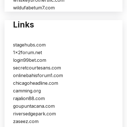
whiskeybrothersllc.com
wildufabetum7.com
Links
stagehubs.com
1x2forum.net
login99bet.com
secretcourtesans.com
onlinebahisforum1.com
chicagoheadline.com
camming.org
rajalion88.com
goupuntacana.com
riversedgepark.com
zaseez.com