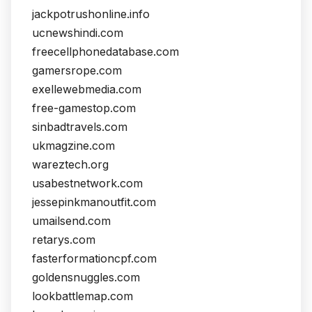
jackpotrushonline.info
ucnewshindi.com
freecellphonedatabase.com
gamersrope.com
exellewebmedia.com
free-gamestop.com
sinbadtravels.com
ukmagzine.com
wareztech.org
usabestnetwork.com
jessepinkmanoutfit.com
umailsend.com
retarys.com
fasterformationcpf.com
goldensnuggles.com
lookbattlemap.com