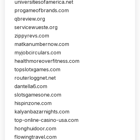
universitiesofamerica.net
progameofbrands.com
qbreview.org
servicewueste.org
zippyrevs.com
matkanumbernow.com
myjobcirculars.com
healthmoreoverfitness.com
topslotxgames.com
routerloggnet.net
dantella6.com
slotsgamesone.com
hispinzone.com
kalyanbazarnights.com
top-online-casino-usa.com
honghuidoor.com
flowingtravel.com