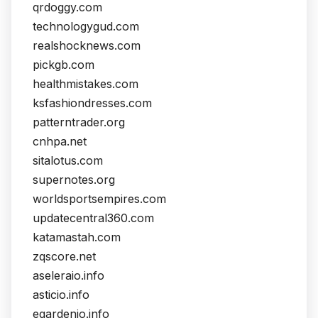
qrdoggy.com
technologygud.com
realshocknews.com
pickgb.com
healthmistakes.com
ksfashiondresses.com
patterntrader.org
cnhpa.net
sitalotus.com
supernotes.org
worldsportsempires.com
updatecentral360.com
katamastah.com
zqscore.net
aseleraio.info
asticio.info
egardenio.info