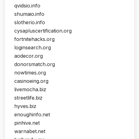
qvidsio.info
shumaio.info
slotherio.info
cysapluscertification.org
fortnitehacks.org
loginsearch.org
aodecor.org
donorsmatch.org
nowtimes.org
casinoeing.org
livemocha.biz
streetlife.biz
hyves.biz
enoughinfo.net
pinhive.net
warnabet.net