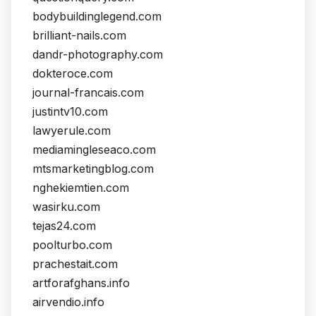
bodybuildinglegend.com
brilliant-nails.com
dandr-photography.com
dokteroce.com
journal-francais.com
justintv10.com
lawyerule.com
mediamingleseaco.com
mtsmarketingblog.com
nghekiemtien.com
wasirku.com
tejas24.com
poolturbo.com
prachestait.com
artforafghans.info
airvendio.info