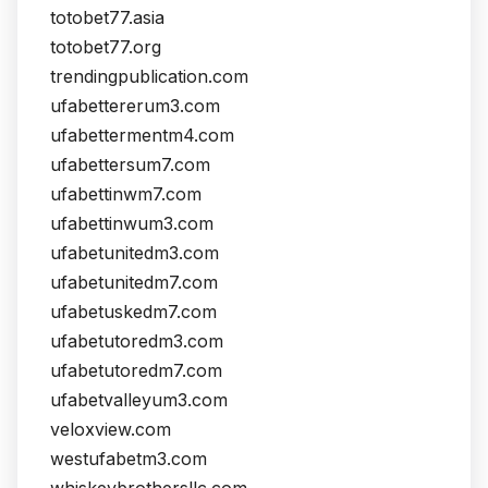
totobet77.asia
totobet77.org
trendingpublication.com
ufabettererum3.com
ufabettermentm4.com
ufabettersum7.com
ufabettinwm7.com
ufabettinwum3.com
ufabetunitedm3.com
ufabetunitedm7.com
ufabetuskedm7.com
ufabetutoredm3.com
ufabetutoredm7.com
ufabetvalleyum3.com
veloxview.com
westufabetm3.com