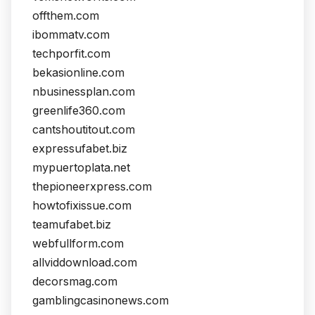
offthem.com
ibommatv.com
techporfit.com
bekasionline.com
nbusinessplan.com
greenlife360.com
cantshoutitout.com
expressufabet.biz
mypuertoplata.net
thepioneerxpress.com
howtofixissue.com
teamufabet.biz
webfullform.com
allviddownload.com
decorsmag.com
gamblingcasinonews.com