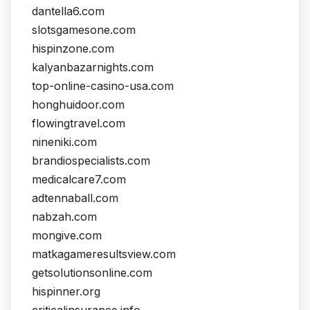
dantella6.com
slotsgamesone.com
hispinzone.com
kalyanbazarnights.com
top-online-casino-usa.com
honghuidoor.com
flowingtravel.com
nineniki.com
brandiospecialists.com
medicalcare7.com
adtennaball.com
nabzah.com
mongive.com
matkagameresultsview.com
getsolutionsonline.com
hispinner.org