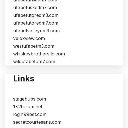
ufabetuskedm7.com
ufabetutoredm3.com
ufabetutoredm7.com
ufabetvalleyum3.com
veloxview.com
westufabetm3.com
whiskeybrothersllc.com
wildufabetum7.com
Links
stagehubs.com
1x2forum.net
login99bet.com
secretcourtesans.com