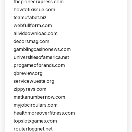
thepioneerxpress.com
howtofixissue.com
teamufabet.biz
webfullform.com
allviddownload.com
decorsmag.com
gamblingcasinonews.com
universitiesofamerica.net
progameofbrands.com
qbreview.org
servicewueste.org
zippyrevs.com
matkanumbernow.com
myjobcirculars.com
healthmoreoverfitness.com
topslotxgames.com
routerloggnet.net