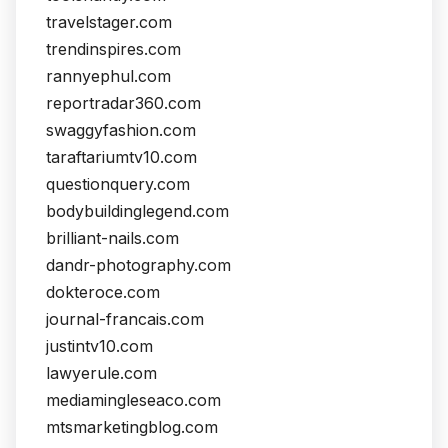
travelstager.com
trendinspires.com
rannyephul.com
reportradar360.com
swaggyfashion.com
taraftariumtv10.com
questionquery.com
bodybuildinglegend.com
brilliant-nails.com
dandr-photography.com
dokteroce.com
journal-francais.com
justintv10.com
lawyerule.com
mediamingleseaco.com
mtsmarketingblog.com