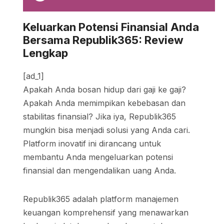
Keluarkan Potensi Finansial Anda
Bersama Republik365: Review
Lengkap
[ad_1]
Apakah Anda bosan hidup dari gaji ke gaji?
Apakah Anda memimpikan kebebasan dan
stabilitas finansial? Jika iya, Republik365
mungkin bisa menjadi solusi yang Anda cari.
Platform inovatif ini dirancang untuk
membantu Anda mengeluarkan potensi
finansial dan mengendalikan uang Anda.
Republik365 adalah platform manajemen
keuangan komprehensif yang menawarkan