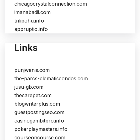
chicagocrystalconnection.com
imanabadii.com
trilipohu.info
appruptio.info
Links
punjwanis.com
the-parcs-clematiscondos.com
jusu-gb.com
thecarepet.com
blogwriterplus.com
guestpostingseo.com
casinogambitpro.info
pokerplaymasters.info
courseoncourse.com