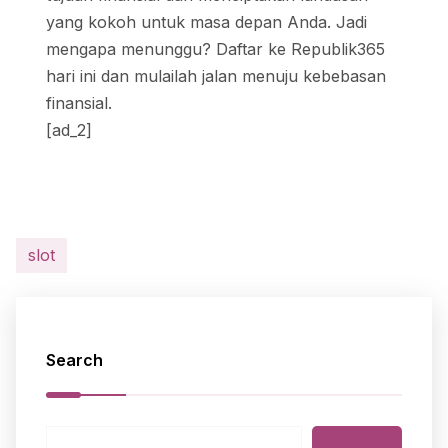
yang kokoh untuk masa depan Anda. Jadi
mengapa menunggu? Daftar ke Republik365
hari ini dan mulailah jalan menuju kebebasan
finansial.
[ad_2]
slot
Search