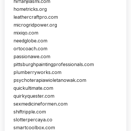
hirfanjilasmi.com
hometricks.org
leathercraftpro.com
microgridpower.org
mixiqo.com
needglobe.com
ortocoach.com
passionawe.com
pittsburghpaintingprofessionals.com
plumberryworks.com
psychoterapiawioletanowak.com
quickultimate.com
quirkyquester.com
sexmedicineformen.com
shiftripple.com
slotterpercaya.co
smartcoolbox.com