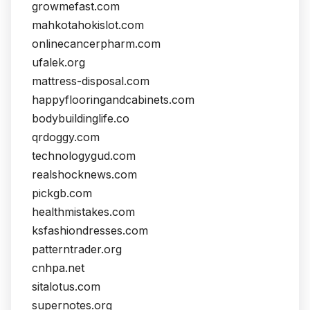
growmefast.com
mahkotahokislot.com
onlinecancerpharm.com
ufalek.org
mattress-disposal.com
happyflooringandcabinets.com
bodybuildinglife.co
qrdoggy.com
technologygud.com
realshocknews.com
pickgb.com
healthmistakes.com
ksfashiondresses.com
patterntrader.org
cnhpa.net
sitalotus.com
supernotes.org