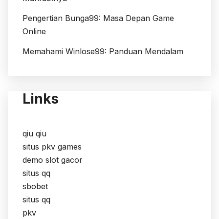
Pengertian Bunga99: Masa Depan Game
Online
Memahami Winlose99: Panduan Mendalam
Links
qiu qiu
situs pkv games
demo slot gacor
situs qq
sbobet
situs qq
pkv