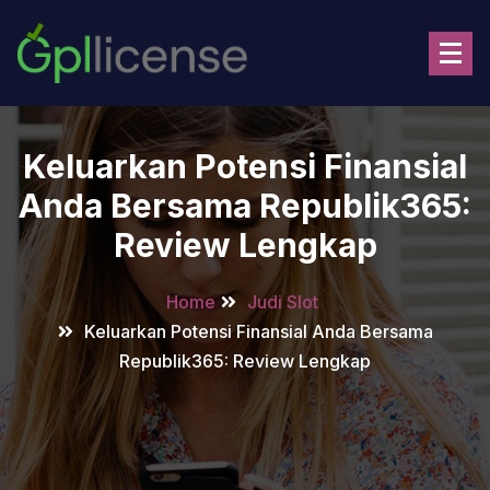
Skip
to
content
Keluarkan Potensi Finansial
Anda Bersama Republik365:
Review Lengkap
Home
Judi Slot
Keluarkan Potensi Finansial Anda Bersama
Republik365: Review Lengkap