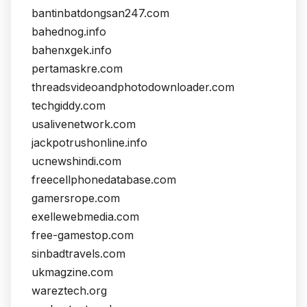
bantinbatdongsan247.com
bahednog.info
bahenxgek.info
pertamaskre.com
threadsvideoandphotodownloader.com
techgiddy.com
usalivenetwork.com
jackpotrushonline.info
ucnewshindi.com
freecellphonedatabase.com
gamersrope.com
exellewebmedia.com
free-gamestop.com
sinbadtravels.com
ukmagzine.com
wareztech.org