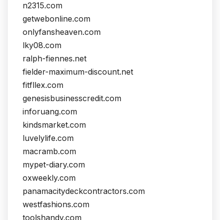
n2315.com
getwebonline.com
onlyfansheaven.com
lky08.com
ralph-fiennes.net
fielder-maximum-discount.net
fitfllex.com
genesisbusinesscredit.com
inforuang.com
kindsmarket.com
luvelylife.com
macramb.com
mypet-diary.com
oxweekly.com
panamacitydeckcontractors.com
westfashions.com
toolshandy.com