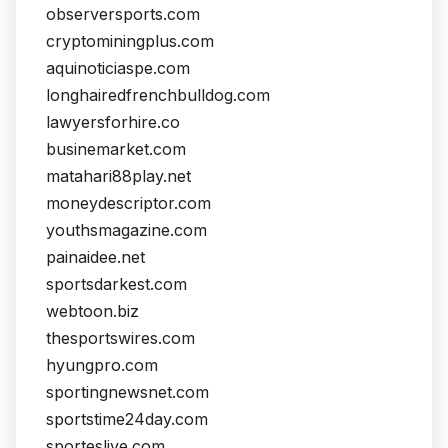
observersports.com
cryptominingplus.com
aquinoticiaspe.com
longhairedfrenchbulldog.com
lawyersforhire.co
businemarket.com
matahari88play.net
moneydescriptor.com
youthsmagazine.com
painaidee.net
sportsdarkest.com
webtoon.biz
thesportswires.com
hyungpro.com
sportingnewsnet.com
sportstime24day.com
sporteslive.com