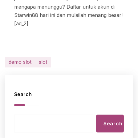
mengapa menunggu? Daftar untuk akun di
Starwin88 hari ini dan mulailah menang besar!
[ad_2]
demo slot
slot
Search
Search