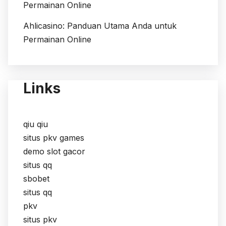
Permainan Online
Ahlicasino: Panduan Utama Anda untuk
Permainan Online
Links
qiu qiu
situs pkv games
demo slot gacor
situs qq
sbobet
situs qq
pkv
situs pkv