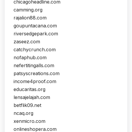
chicagoheadline.com
camming.org
rajalion88.com
goupuntacana.com
riversedgepark.com
zaseez.com
catchycrunch.com
nofaphub.com
nefertitingalls.com
patsyscreations.com
income4proof.com
educaritas.org
lensajelajah.com
betflik09.net
ncaq.org
xenmicro.com
onlineshopera.com