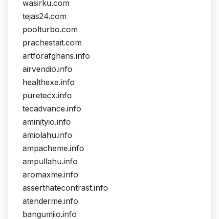
wasirku.com
tejas24.com
poolturbo.com
prachestait.com
artforafghans.info
airvendio.info
healthexe.info
puretecx.info
tecadvance.info
aminityio.info
amiolahu.info
ampacheme.info
ampullahu.info
aromaxme.info
asserthatecontrast.info
atenderme.info
bangumiio.info