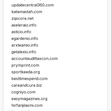
updatecentral360.com
katamastah.com
zqscore.net
aseleraio.info
asticio.info
egardenio.info
arxteamio.info
getalexio.info
accountaudittaxcon.com
prymprint.com
sportkeeda.org
besttimespend.com
careandcure.biz
cogniyo.com
easymagazines.org
hirfanjilasmi.com