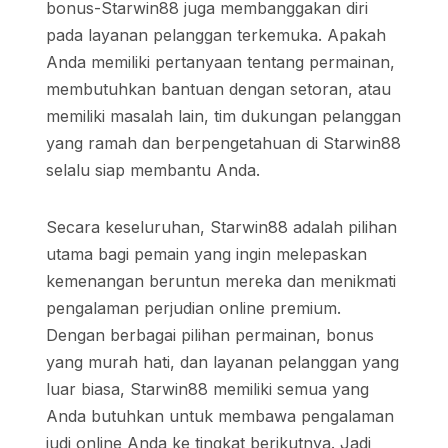
bonus-Starwin88 juga membanggakan diri
pada layanan pelanggan terkemuka. Apakah
Anda memiliki pertanyaan tentang permainan,
membutuhkan bantuan dengan setoran, atau
memiliki masalah lain, tim dukungan pelanggan
yang ramah dan berpengetahuan di Starwin88
selalu siap membantu Anda.
Secara keseluruhan, Starwin88 adalah pilihan
utama bagi pemain yang ingin melepaskan
kemenangan beruntun mereka dan menikmati
pengalaman perjudian online premium.
Dengan berbagai pilihan permainan, bonus
yang murah hati, dan layanan pelanggan yang
luar biasa, Starwin88 memiliki semua yang
Anda butuhkan untuk membawa pengalaman
judi online Anda ke tingkat berikutnya. Jadi