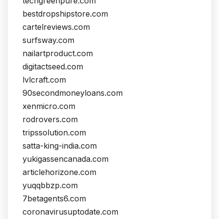
techgreenpure.com
bestdropshipstore.com
cartelreviews.com
surfsway.com
nailartproduct.com
digitactseed.com
lvlcraft.com
90secondmoneyloans.com
xenmicro.com
rodrovers.com
tripssolution.com
satta-king-india.com
yukigassencanada.com
articlehorizone.com
yuqqbbzp.com
7betagents6.com
coronavirusuptodate.com