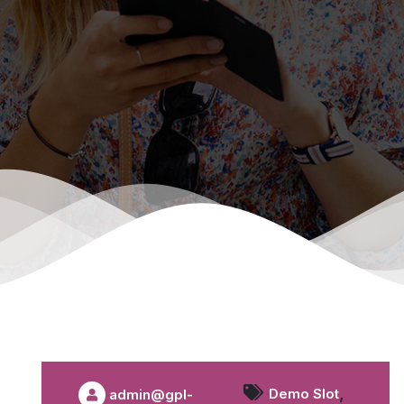
,
Demo Slot
admin@gpl-