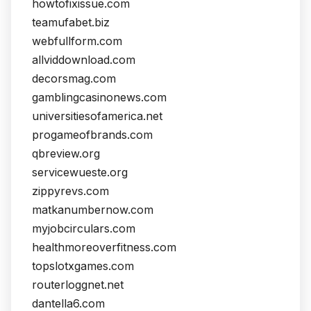
howtofixissue.com
teamufabet.biz
webfullform.com
allviddownload.com
decorsmag.com
gamblingcasinonews.com
universitiesofamerica.net
progameofbrands.com
qbreview.org
servicewueste.org
zippyrevs.com
matkanumbernow.com
myjobcirculars.com
healthmoreoverfitness.com
topslotxgames.com
routerloggnet.net
dantella6.com