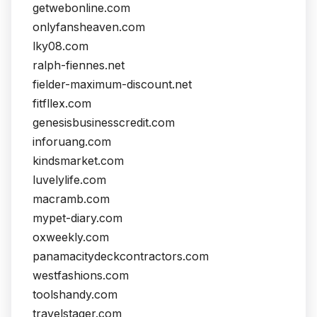
getwebonline.com
onlyfansheaven.com
lky08.com
ralph-fiennes.net
fielder-maximum-discount.net
fitfllex.com
genesisbusinesscredit.com
inforuang.com
kindsmarket.com
luvelylife.com
macramb.com
mypet-diary.com
oxweekly.com
panamacitydeckcontractors.com
westfashions.com
toolshandy.com
travelstager.com