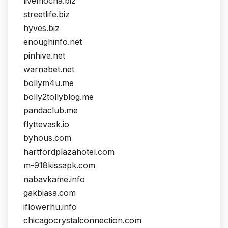
livemocha.biz
streetlife.biz
hyves.biz
enoughinfo.net
pinhive.net
warnabet.net
bollym4u.me
bolly2tollyblog.me
pandaclub.me
flyttevask.io
byhous.com
hartfordplazahotel.com
m-918kissapk.com
nabavkame.info
gakbiasa.com
iflowerhu.info
chicagocrystalconnection.com