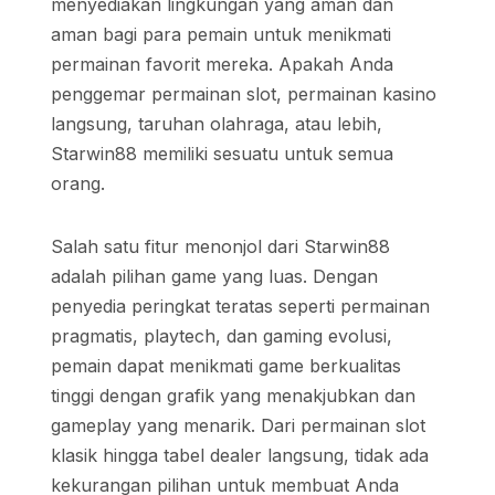
menyediakan lingkungan yang aman dan
aman bagi para pemain untuk menikmati
permainan favorit mereka. Apakah Anda
penggemar permainan slot, permainan kasino
langsung, taruhan olahraga, atau lebih,
Starwin88 memiliki sesuatu untuk semua
orang.
Salah satu fitur menonjol dari Starwin88
adalah pilihan game yang luas. Dengan
penyedia peringkat teratas seperti permainan
pragmatis, playtech, dan gaming evolusi,
pemain dapat menikmati game berkualitas
tinggi dengan grafik yang menakjubkan dan
gameplay yang menarik. Dari permainan slot
klasik hingga tabel dealer langsung, tidak ada
kekurangan pilihan untuk membuat Anda