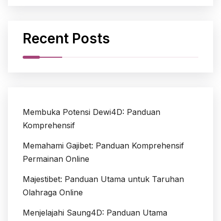
Recent Posts
Membuka Potensi Dewi4D: Panduan
Komprehensif
Memahami Gajibet: Panduan Komprehensif
Permainan Online
Majestibet: Panduan Utama untuk Taruhan
Olahraga Online
Menjelajahi Saung4D: Panduan Utama