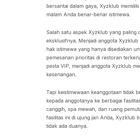
bersantai dalam gaya, Xyzklub memil
malam Anda benar-benar istimewa.
Salah satu aspek Xyzklub yang paling
eksklusifnya. Menjadi anggota Xyzklu
hak istimewa yang hanya disediakan unt
pemesanan prioritas di restoran terken
pesta VIP, menjadi anggota Xyzklub 
kesenangan.
Tapi keistimewaan keanggotaan tidak b
kepada anggotanya ke berbagai fasilita
canggih, spa mewah, dan ruang pemuta
fasilitas ini di ujung jari Anda, Xyzk
tidak ada duanya.