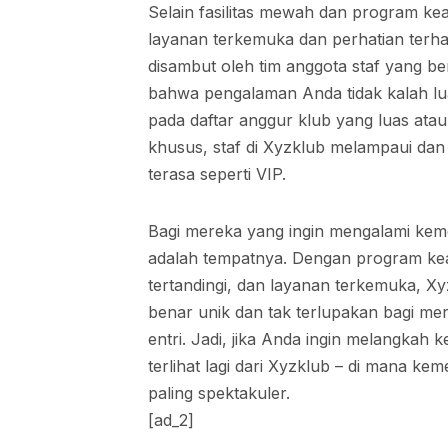
Selain fasilitas mewah dan program kea
layanan terkemuka dan perhatian terhad
disambut oleh tim anggota staf yang b
bahwa pengalaman Anda tidak kalah lu
pada daftar anggur klub yang luas at
khusus, staf di Xyzklub melampaui dan
terasa seperti VIP.
Bagi mereka yang ingin mengalami keme
adalah tempatnya. Dengan program kean
tertandingi, dan layanan terkemuka, 
benar unik dan tak terlupakan bagi m
entri. Jadi, jika Anda ingin melangkah
terlihat lagi dari Xyzklub – di mana k
paling spektakuler.
[ad_2]