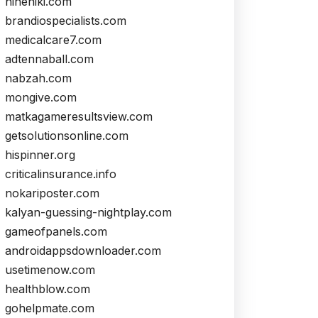
nineniki.com
brandiospecialists.com
medicalcare7.com
adtennaball.com
nabzah.com
mongive.com
matkagameresultsview.com
getsolutionsonline.com
hispinner.org
criticalinsurance.info
nokariposter.com
kalyan-guessing-nightplay.com
gameofpanels.com
androidappsdownloader.com
usetimenow.com
healthblow.com
gohelpmate.com