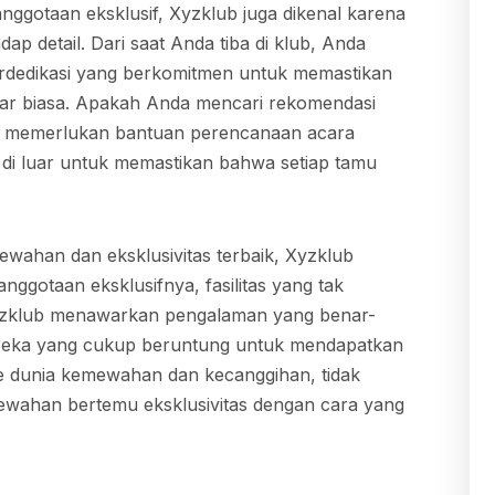
nggotaan eksklusif, Xyzklub juga dikenal karena
ap detail. Dari saat Anda tiba di klub, Anda
erdedikasi yang berkomitmen untuk memastikan
ar biasa. Apakah Anda mencari rekomendasi
au memerlukan bantuan perencanaan acara
 di luar untuk memastikan bahwa setiap tamu
wahan dan eksklusivitas terbaik, Xyzklub
ggotaan eksklusifnya, fasilitas yang tak
Xyzklub menawarkan pengalaman yang benar-
ereka yang cukup beruntung untuk mendapatkan
 ke dunia kemewahan dan kecanggihan, tidak
emewahan bertemu eksklusivitas dengan cara yang