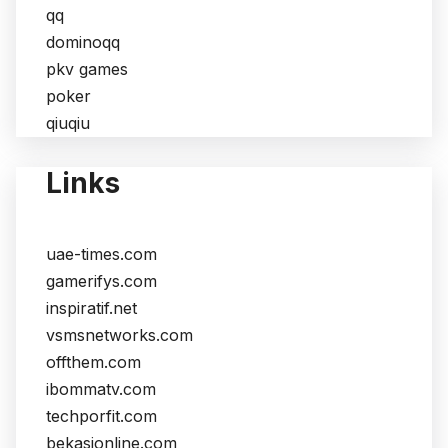
qq
dominoqq
pkv games
poker
qiuqiu
Links
uae-times.com
gamerifys.com
inspiratif.net
vsmsnetworks.com
offthem.com
ibommatv.com
techporfit.com
bekasionline.com