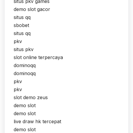
situs pkv games
demo slot gacor
situs qq
sbobet
situs qq
pkv
situs pkv
slot online terpercaya
dominoqq
dominoqq
pkv
pkv
slot demo zeus
demo slot
demo slot
live draw hk tercepat
demo slot