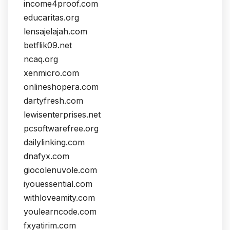
income4proof.com
educaritas.org
lensajelajah.com
betflik09.net
ncaq.org
xenmicro.com
onlineshopera.com
dartyfresh.com
lewisenterprises.net
pcsoftwarefree.org
dailylinking.com
dnafyx.com
giocolenuvole.com
iyouessential.com
withloveamity.com
youlearncode.com
fxyatirim.com