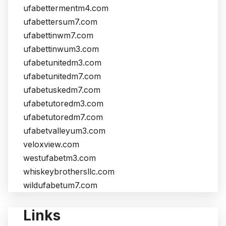
ufabettermentm4.com
ufabettersum7.com
ufabettinwm7.com
ufabettinwum3.com
ufabetunitedm3.com
ufabetunitedm7.com
ufabetuskedm7.com
ufabetutoredm3.com
ufabetutoredm7.com
ufabetvalleyum3.com
veloxview.com
westufabetm3.com
whiskeybrothersllc.com
wildufabetum7.com
Links