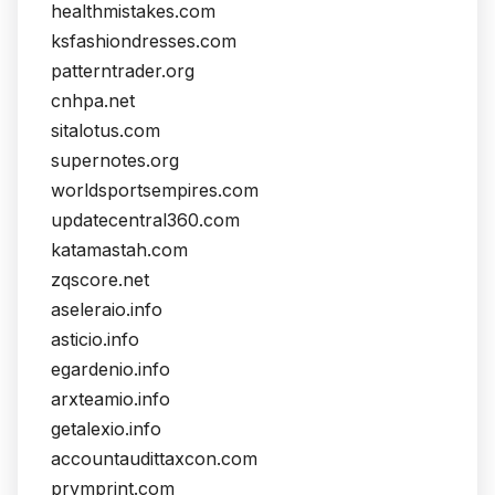
healthmistakes.com
ksfashiondresses.com
patterntrader.org
cnhpa.net
sitalotus.com
supernotes.org
worldsportsempires.com
updatecentral360.com
katamastah.com
zqscore.net
aseleraio.info
asticio.info
egardenio.info
arxteamio.info
getalexio.info
accountaudittaxcon.com
prymprint.com