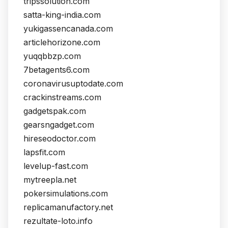
tripssolution.com
satta-king-india.com
yukigassencanada.com
articlehorizone.com
yuqqbbzp.com
7betagents6.com
coronavirusuptodate.com
crackinstreams.com
gadgetspak.com
gearsngadget.com
hireseodoctor.com
lapsfit.com
levelup-fast.com
mytreepla.net
pokersimulations.com
replicamanufactory.net
rezultate-loto.info