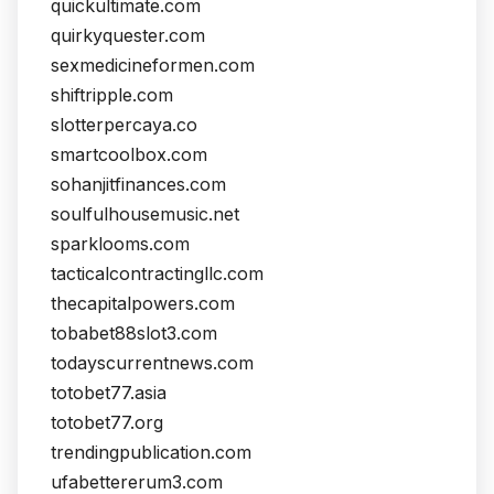
quickultimate.com
quirkyquester.com
sexmedicineformen.com
shiftripple.com
slotterpercaya.co
smartcoolbox.com
sohanjitfinances.com
soulfulhousemusic.net
sparklooms.com
tacticalcontractingllc.com
thecapitalpowers.com
tobabet88slot3.com
todayscurrentnews.com
totobet77.asia
totobet77.org
trendingpublication.com
ufabettererum3.com