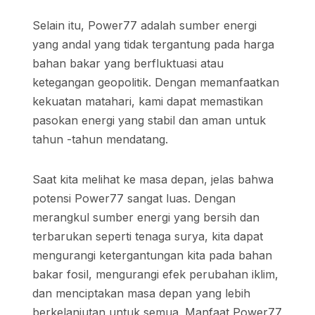
Selain itu, Power77 adalah sumber energi
yang andal yang tidak tergantung pada harga
bahan bakar yang berfluktuasi atau
ketegangan geopolitik. Dengan memanfaatkan
kekuatan matahari, kami dapat memastikan
pasokan energi yang stabil dan aman untuk
tahun -tahun mendatang.
Saat kita melihat ke masa depan, jelas bahwa
potensi Power77 sangat luas. Dengan
merangkul sumber energi yang bersih dan
terbarukan seperti tenaga surya, kita dapat
mengurangi ketergantungan kita pada bahan
bakar fosil, mengurangi efek perubahan iklim,
dan menciptakan masa depan yang lebih
berkelanjutan untuk semua. Manfaat Power77