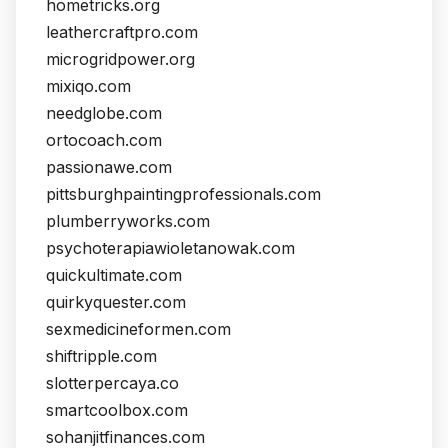
hometricks.org
leathercraftpro.com
microgridpower.org
mixiqo.com
needglobe.com
ortocoach.com
passionawe.com
pittsburghpaintingprofessionals.com
plumberryworks.com
psychoterapiawioletanowak.com
quickultimate.com
quirkyquester.com
sexmedicineformen.com
shiftripple.com
slotterpercaya.co
smartcoolbox.com
sohanjitfinances.com