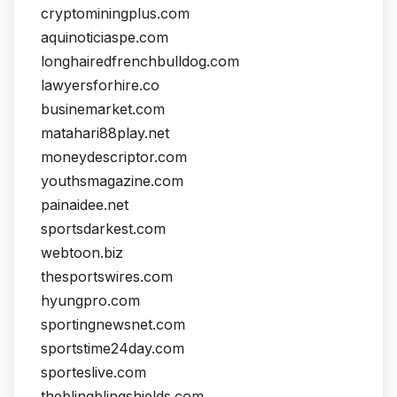
cryptominingplus.com
aquinoticiaspe.com
longhairedfrenchbulldog.com
lawyersforhire.co
businemarket.com
matahari88play.net
moneydescriptor.com
youthsmagazine.com
painaidee.net
sportsdarkest.com
webtoon.biz
thesportswires.com
hyungpro.com
sportingnewsnet.com
sportstime24day.com
sporteslive.com
theblingblingshields.com