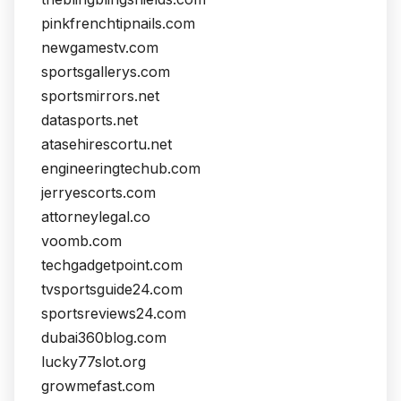
pinkfrenchtipnails.com
newgamestv.com
sportsgallerys.com
sportsmirrors.net
datasports.net
atasehirescortu.net
engineeringtechub.com
jerryescorts.com
attorneylegal.co
voomb.com
techgadgetpoint.com
tvsportsguide24.com
sportsreviews24.com
dubai360blog.com
lucky77slot.org
growmefast.com