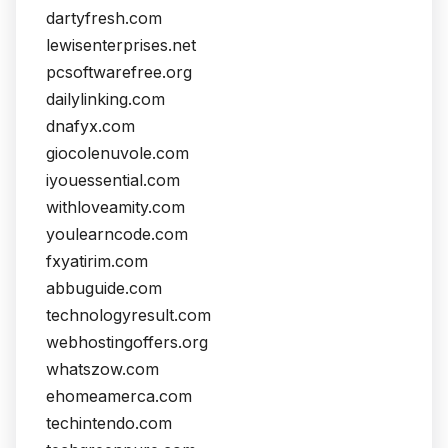
dartyfresh.com
lewisenterprises.net
pcsoftwarefree.org
dailylinking.com
dnafyx.com
giocolenuvole.com
iyouessential.com
withloveamity.com
youlearncode.com
fxyatirim.com
abbuguide.com
technologyresult.com
webhostingoffers.org
whatszow.com
ehomeamerca.com
techintendo.com