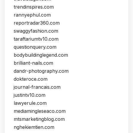
trendinspires.com
rannyephul.com
reportradar360.com
swaggyfashion.com
taraftariumtv10.com
questionquery.com
bodybuildinglegend.com
brilliant-nails.com
dandr-photography.com
dokteroce.com
journal-francais.com
justintv10.com
lawyerule.com
mediamingleseaco.com
mtsmarketingblog.com
nghekiemtien.com