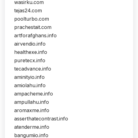
wasirku.com
tejas24.com
poolturbo.com
prachestait.com
artforafghans.info
airvendio.info
healthexe.info
puretecx.info
tecadvance.info
aminityio.info
amiolahu.info
ampacheme.info
ampullahu.info
aromaxme.info
asserthatecontrast.info
atenderme.info
bangumiio.info