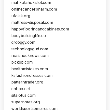
mahkotahokislot.com
onlinecancerpharm.com
ufalek.org
mattress-disposal.com
happyflooringandcabinets.com
bodybuildinglife.co
qrdoggy.com
technologygud.com
realshocknews.com
pickgb.com
healthmistakes.com
ksfashiondresses.com
patterntrader.org
cnhpa.net
sitalotus.com
supernotes.org
worldsportsempires.com