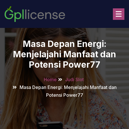
Skip
to
content
Masa Depan Energi:
Menjelajahi Manfaat dan
Potensi Power77
Home
Judi Slot
Masa Depan Energi: Menjelajahi Manfaat dan
Potensi Power77