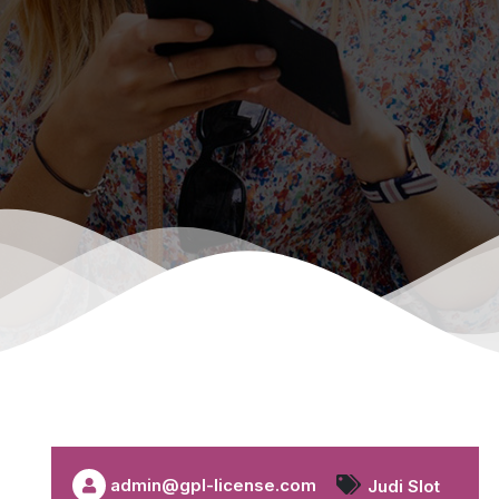
admin@gpl-license.com
Judi Slot