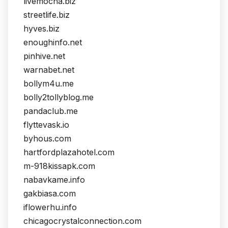
livemocha.biz
streetlife.biz
hyves.biz
enoughinfo.net
pinhive.net
warnabet.net
bollym4u.me
bolly2tollyblog.me
pandaclub.me
flyttevask.io
byhous.com
hartfordplazahotel.com
m-918kissapk.com
nabavkame.info
gakbiasa.com
iflowerhu.info
chicagocrystalconnection.com