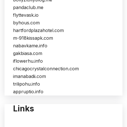
pandaclub.me
flyttevask.io
byhous.com
hartfordplazahotel.com
m-918kissapk.com
nabavkame.info
gakbiasa.com
iflowerhu.info
chicagocrystalconnection.com
imanabadii.com
trilipohu.info
appruptio.info
Links