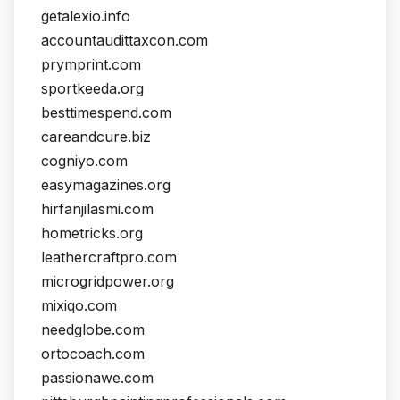
getalexio.info
accountaudittaxcon.com
prymprint.com
sportkeeda.org
besttimespend.com
careandcure.biz
cogniyo.com
easymagazines.org
hirfanjilasmi.com
hometricks.org
leathercraftpro.com
microgridpower.org
mixiqo.com
needglobe.com
ortocoach.com
passionawe.com