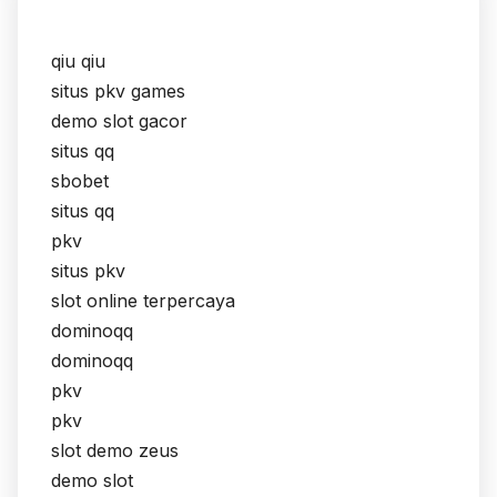
qiu qiu
situs pkv games
demo slot gacor
situs qq
sbobet
situs qq
pkv
situs pkv
slot online terpercaya
dominoqq
dominoqq
pkv
pkv
slot demo zeus
demo slot