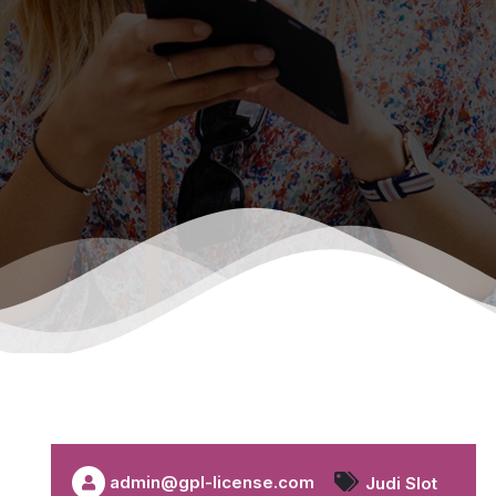
admin@gpl-license.com
Judi Slot