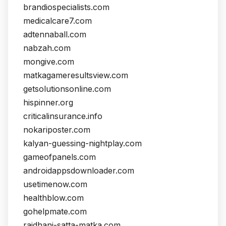
brandiospecialists.com
medicalcare7.com
adtennaball.com
nabzah.com
mongive.com
matkagameresultsview.com
getsolutionsonline.com
hispinner.org
criticalinsurance.info
nokariposter.com
kalyan-guessing-nightplay.com
gameofpanels.com
androidappsdownloader.com
usetimenow.com
healthblow.com
gohelpmate.com
rajdhani-satta-matka.com