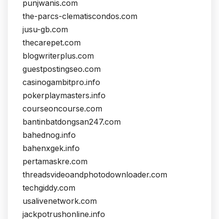
punjwanis.com
the-parcs-clematiscondos.com
jusu-gb.com
thecarepet.com
blogwriterplus.com
guestpostingseo.com
casinogambitpro.info
pokerplaymasters.info
courseoncourse.com
bantinbatdongsan247.com
bahednog.info
bahenxgek.info
pertamaskre.com
threadsvideoandphotodownloader.com
techgiddy.com
usalivenetwork.com
jackpotrushonline.info