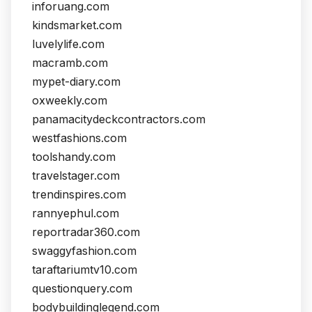
inforuang.com
kindsmarket.com
luvelylife.com
macramb.com
mypet-diary.com
oxweekly.com
panamacitydeckcontractors.com
westfashions.com
toolshandy.com
travelstager.com
trendinspires.com
rannyephul.com
reportradar360.com
swaggyfashion.com
taraftariumtv10.com
questionquery.com
bodybuildinglegend.com