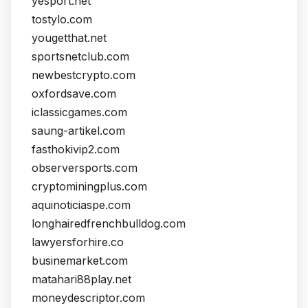
yesport.net
tostylo.com
yougetthat.net
sportsnetclub.com
newbestcrypto.com
oxfordsave.com
iclassicgames.com
saung-artikel.com
fasthokivip2.com
observersports.com
cryptominingplus.com
aquinoticiaspe.com
longhairedfrenchbulldog.com
lawyersforhire.co
businemarket.com
matahari88play.net
moneydescriptor.com