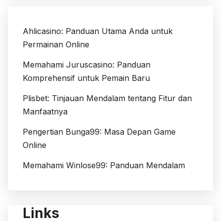
Ahlicasino: Panduan Utama Anda untuk
Permainan Online
Memahami Juruscasino: Panduan
Komprehensif untuk Pemain Baru
Plisbet: Tinjauan Mendalam tentang Fitur dan
Manfaatnya
Pengertian Bunga99: Masa Depan Game
Online
Memahami Winlose99: Panduan Mendalam
Links