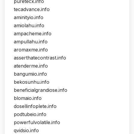
puretecx.info
tecadvance.info
aminityio.info
amiolahu.info
ampacheme.info
ampullahu.info
aromaxme.info
asserthatecontrast.info
atenderme.info
bangumiio.info
bekosunhu.info
beneficialgrandiose.info
blomaio.info
dosellinfoplete.info
podtubeio.info
powerfulvolatile.info
qvidsio.info