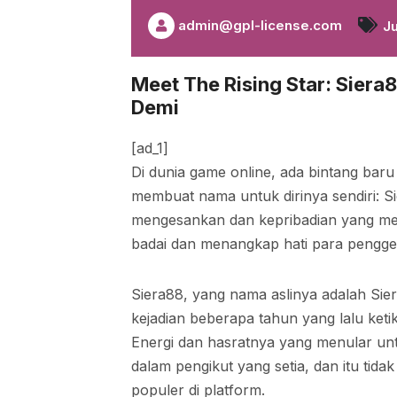
admin@gpl-license.com
Ju
Meet The Rising Star: Sie
Home
Jud
Demi
[ad_1]
Di dunia game online, ada bintang bar
membuat nama untuk dirinya sendiri: 
mengesankan dan kepribadian yang men
badai dan menangkap hati para penggem
Siera88, yang nama aslinya adalah Sie
kejadian beberapa tahun yang lalu keti
Energi dan hasratnya yang menular u
dalam pengikut yang setia, dan itu tidak
populer di platform.