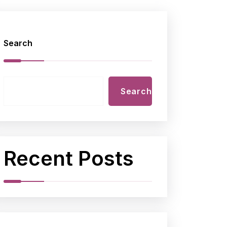
Search
rmainan Demi
Search
Recent Posts