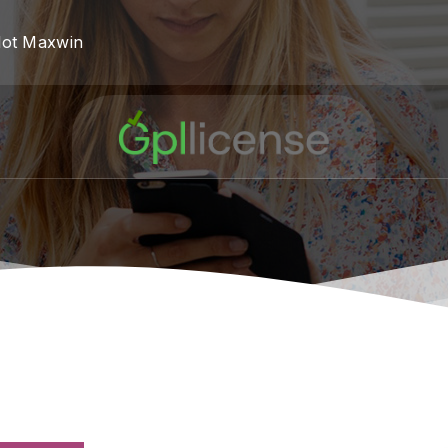
lot Maxwin
ing Star: Siera88 