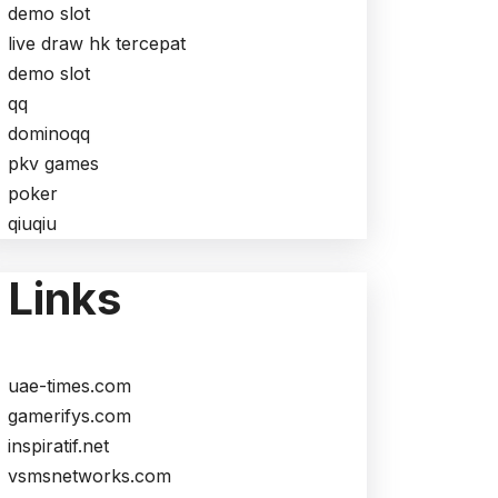
demo slot
live draw hk tercepat
demo slot
qq
dominoqq
pkv games
poker
qiuqiu
Links
uae-times.com
gamerifys.com
inspiratif.net
vsmsnetworks.com