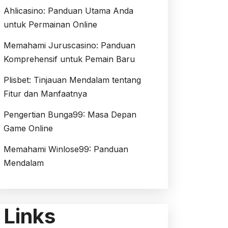
Ahlicasino: Panduan Utama Anda
untuk Permainan Online
Memahami Juruscasino: Panduan
Komprehensif untuk Pemain Baru
Plisbet: Tinjauan Mendalam tentang
Fitur dan Manfaatnya
Pengertian Bunga99: Masa Depan
Game Online
Memahami Winlose99: Panduan
Mendalam
Links