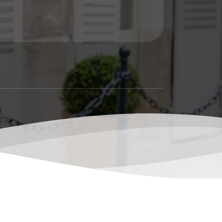
Membawa Dunia