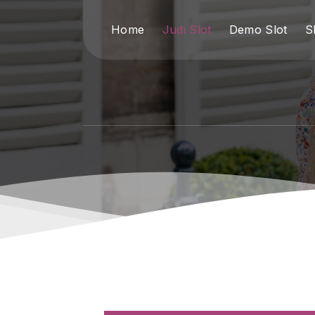
Skip
to
Home
Judi Slot
Demo Slot
S
content
Mekar88: tuj