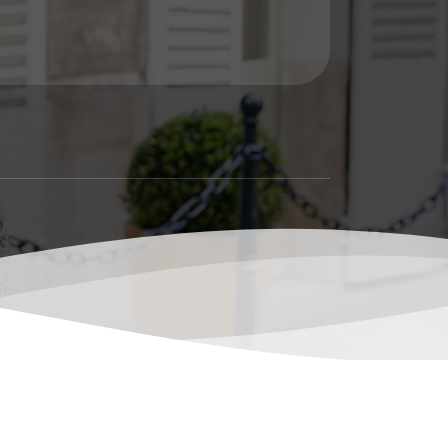
ggemar kasino