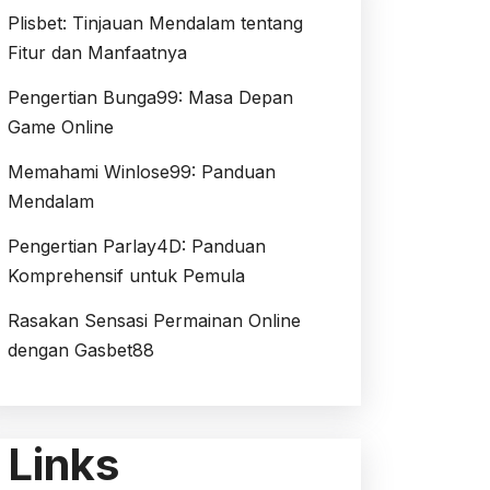
Plisbet: Tinjauan Mendalam tentang
Fitur dan Manfaatnya
Pengertian Bunga99: Masa Depan
Game Online
Memahami Winlose99: Panduan
Mendalam
Pengertian Parlay4D: Panduan
Komprehensif untuk Pemula
Rasakan Sensasi Permainan Online
dengan Gasbet88
Links