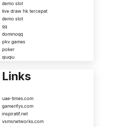
demo slot
live draw hk tercepat
demo slot
qq
dominoqq
pkv games
poker
qiuqiu
Links
uae-times.com
gamerifys.com
inspiratif.net
vsmsnetworks.com