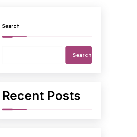
sino
Search
Search
Recent Posts