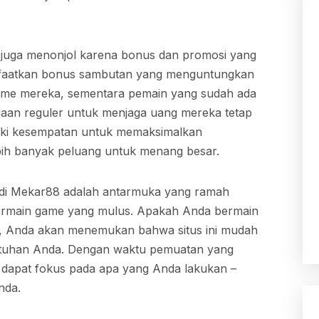
8 juga menonjol karena bonus dan promosi yang
nfaatkan bonus sambutan yang menguntungkan
me mereka, sementara pemain yang sudah ada
aan reguler untuk menjaga uang mereka tetap
liki kesempatan untuk memaksimalkan
ih banyak peluang untuk menang besar.
 di Mekar88 adalah antarmuka yang ramah
ermain game yang mulus. Apakah Anda bermain
da, Anda akan menemukan bahwa situs ini mudah
butuhan Anda. Dengan waktu pemuatan yang
 dapat fokus pada apa yang Anda lakukan –
nda.