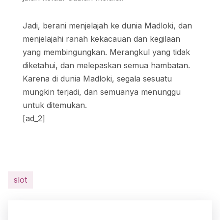
Jadi, berani menjelajah ke dunia Madloki, dan
menjelajahi ranah kekacauan dan kegilaan
yang membingungkan. Merangkul yang tidak
diketahui, dan melepaskan semua hambatan.
Karena di dunia Madloki, segala sesuatu
mungkin terjadi, dan semuanya menunggu
untuk ditemukan.
[ad_2]
slot