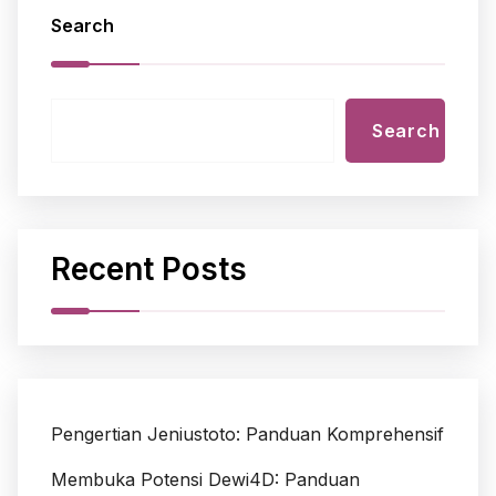
Search
Search
Recent Posts
Pengertian Jeniustoto: Panduan Komprehensif
Membuka Potensi Dewi4D: Panduan