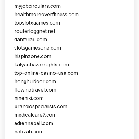
myjobcirculars.com
healthmoreoverfitness.com
topslotxgames.com
routerloggnet.net
dantella6.com
slotsgamesone.com
hispinzone.com
kalyanbazarnights.com
top-online-casino-usa.com
honghuidoor.com
flowingtravel.com
nineniki.com
brandiospecialists.com
medicalcare7.com
adtennaball.com
nabzah.com