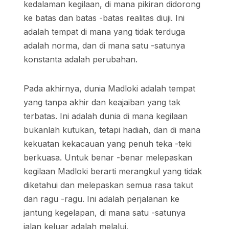
kedalaman kegilaan, di mana pikiran didorong
ke batas dan batas -batas realitas diuji. Ini
adalah tempat di mana yang tidak terduga
adalah norma, dan di mana satu -satunya
konstanta adalah perubahan.
Pada akhirnya, dunia Madloki adalah tempat
yang tanpa akhir dan keajaiban yang tak
terbatas. Ini adalah dunia di mana kegilaan
bukanlah kutukan, tetapi hadiah, dan di mana
kekuatan kekacauan yang penuh teka -teki
berkuasa. Untuk benar -benar melepaskan
kegilaan Madloki berarti merangkul yang tidak
diketahui dan melepaskan semua rasa takut
dan ragu -ragu. Ini adalah perjalanan ke
jantung kegelapan, di mana satu -satunya
jalan keluar adalah melalui.