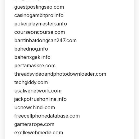
guestpostingseo.com
casinogambitpro.info
pokerplaymasters.info
courseoncourse.com
bantinbatdongsan247.com
bahednog.info
bahenxgek.info
pertamaskre.com
threadsvideoandphotodownloader.com
techgiddy.com
usalivenetwork.com
jackpotrushonline.info
ucnewshindi.com
freecellphonedatabase.com
gamersrope.com
exellewebmedia.com