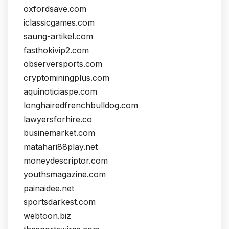
oxfordsave.com
iclassicgames.com
saung-artikel.com
fasthokivip2.com
observersports.com
cryptominingplus.com
aquinoticiaspe.com
longhairedfrenchbulldog.com
lawyersforhire.co
businemarket.com
matahari88play.net
moneydescriptor.com
youthsmagazine.com
painaidee.net
sportsdarkest.com
webtoon.biz