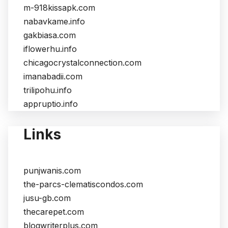
m-918kissapk.com
nabavkame.info
gakbiasa.com
iflowerhu.info
chicagocrystalconnection.com
imanabadii.com
trilipohu.info
appruptio.info
Links
punjwanis.com
the-parcs-clematiscondos.com
jusu-gb.com
thecarepet.com
blogwriterplus.com