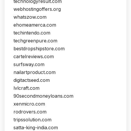
technologyresult.com
webhostingoffers.org
whatszow.com
ehomeamerca.com
techintendo.com
techgreenpure.com
bestdropshipstore.com
cartelreviews.com
surfsway.com
nailartproduct.com
digitactseed.com
lvlcraft.com
90secondmoneyloans.com
xenmicro.com
rodrovers.com
tripssolution.com
satta-king-india.com