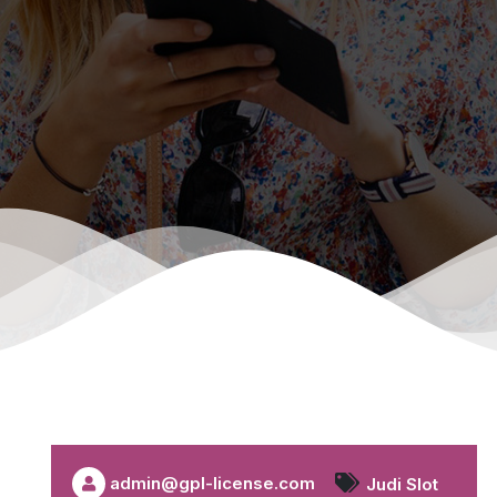
admin@gpl-license.com
Judi Slot