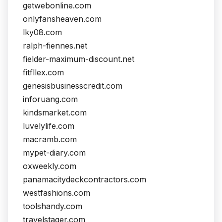
getwebonline.com
onlyfansheaven.com
lky08.com
ralph-fiennes.net
fielder-maximum-discount.net
fitfllex.com
genesisbusinesscredit.com
inforuang.com
kindsmarket.com
luvelylife.com
macramb.com
mypet-diary.com
oxweekly.com
panamacitydeckcontractors.com
westfashions.com
toolshandy.com
travelstager.com