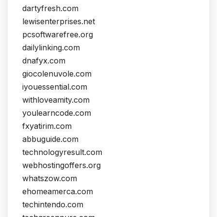
dartyfresh.com
lewisenterprises.net
pcsoftwarefree.org
dailylinking.com
dnafyx.com
giocolenuvole.com
iyouessential.com
withloveamity.com
youlearncode.com
fxyatirim.com
abbuguide.com
technologyresult.com
webhostingoffers.org
whatszow.com
ehomeamerca.com
techintendo.com