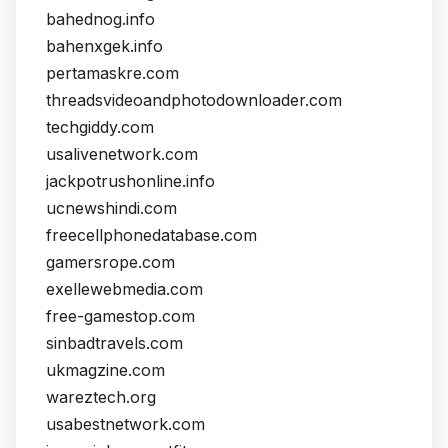
bahednog.info
bahenxgek.info
pertamaskre.com
threadsvideoandphotodownloader.com
techgiddy.com
usalivenetwork.com
jackpotrushonline.info
ucnewshindi.com
freecellphonedatabase.com
gamersrope.com
exellewebmedia.com
free-gamestop.com
sinbadtravels.com
ukmagzine.com
wareztech.org
usabestnetwork.com