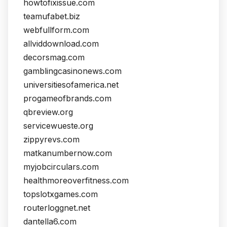
howtofixissue.com
teamufabet.biz
webfullform.com
allviddownload.com
decorsmag.com
gamblingcasinonews.com
universitiesofamerica.net
progameofbrands.com
qbreview.org
servicewueste.org
zippyrevs.com
matkanumbernow.com
myjobcirculars.com
healthmoreoverfitness.com
topslotxgames.com
routerloggnet.net
dantella6.com