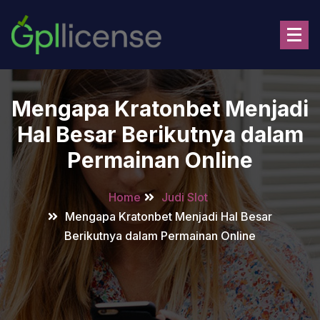
Skip
to
content
Mengapa Kratonbet Menjadi
Hal Besar Berikutnya dalam
Permainan Online
Home
Judi Slot
Mengapa Kratonbet Menjadi Hal Besar
Berikutnya dalam Permainan Online