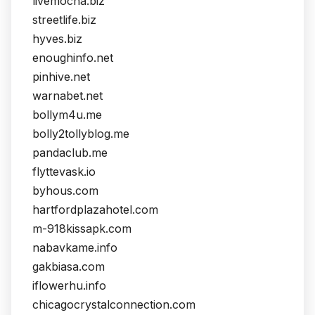
livemocha.biz
streetlife.biz
hyves.biz
enoughinfo.net
pinhive.net
warnabet.net
bollym4u.me
bolly2tollyblog.me
pandaclub.me
flyttevask.io
byhous.com
hartfordplazahotel.com
m-918kissapk.com
nabavkame.info
gakbiasa.com
iflowerhu.info
chicagocrystalconnection.com