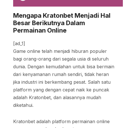
Mengapa Kratonbet Menjadi Hal
Besar Berikutnya Dalam
Permainan Online
[ad_1]
Game online telah menjadi hiburan populer
bagi orang-orang dari segala usia di seluruh
dunia. Dengan kemudahan untuk bisa bermain
dari kenyamanan rumah sendiri, tidak heran
jika industri ini berkembang pesat. Salah satu
platform yang dengan cepat naik ke puncak
adalah Kratonbet, dan alasannya mudah
diketahui.
Kratonbet adalah platform permainan online