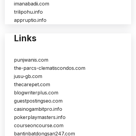
imanabadii.com
trilipohu.info
appruptio.info
Links
punjwanis.com
the-parcs-clematiscondos.com
jusu-gb.com
thecarepet.com
blogwriterplus.com
guestpostingseo.com
casinogambitpro.info
pokerplaymasters.info
courseoncourse.com
bantinbatdongsan247.com