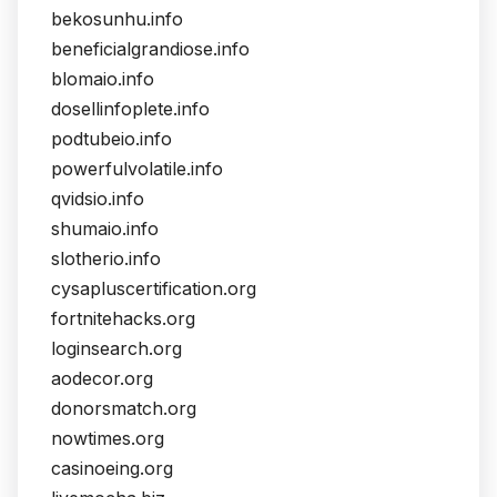
bekosunhu.info
beneficialgrandiose.info
blomaio.info
dosellinfoplete.info
podtubeio.info
powerfulvolatile.info
qvidsio.info
shumaio.info
slotherio.info
cysapluscertification.org
fortnitehacks.org
loginsearch.org
aodecor.org
donorsmatch.org
nowtimes.org
casinoeing.org