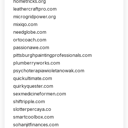
hometricks.org
leathercraftpro.com
microgridpower.org
mixiqo.com
needglobe.com
ortocoach.com
passionawe.com
pittsburghpaintingprofessionals.com
plumberryworks.com
psychoterapiawioletanowak.com
quickultimate.com
quirkyquester.com
sexmedicineformen.com
shiftripple.com
slotterpercaya.co
smartcoolbox.com
sohanjitfinances.com