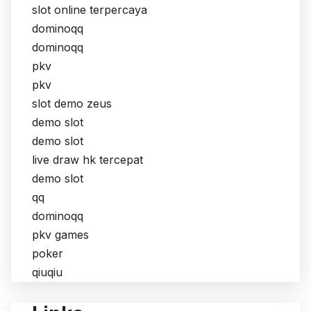
slot online terpercaya
dominoqq
dominoqq
pkv
pkv
slot demo zeus
demo slot
demo slot
live draw hk tercepat
demo slot
qq
dominoqq
pkv games
poker
qiuqiu