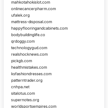
mahkotahokislot.com
onlinecancerpharm.com
ufalek.org
mattress-disposal.com
happyflooringandcabinets.com
bodybuildinglife.co
qrdoggy.com
technologygud.com
realshocknews.com
pickgb.com
healthmistakes.com
ksfashiondresses.com
patterntrader.org
cnhpa.net
sitalotus.com
supernotes.org
worldsportsempires.com