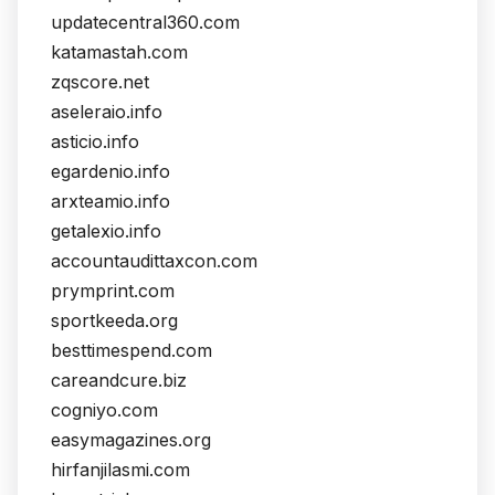
updatecentral360.com
katamastah.com
zqscore.net
aseleraio.info
asticio.info
egardenio.info
arxteamio.info
getalexio.info
accountaudittaxcon.com
prymprint.com
sportkeeda.org
besttimespend.com
careandcure.biz
cogniyo.com
easymagazines.org
hirfanjilasmi.com