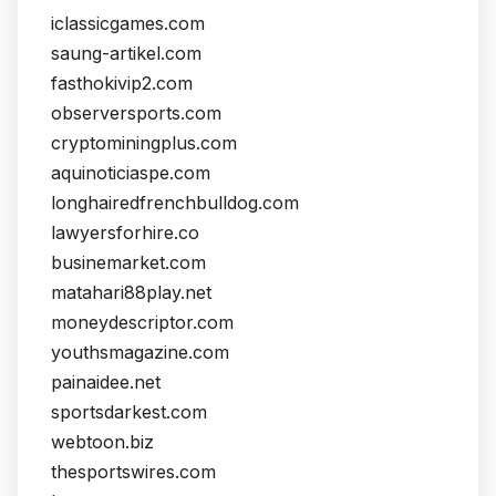
iclassicgames.com
saung-artikel.com
fasthokivip2.com
observersports.com
cryptominingplus.com
aquinoticiaspe.com
longhairedfrenchbulldog.com
lawyersforhire.co
businemarket.com
matahari88play.net
moneydescriptor.com
youthsmagazine.com
painaidee.net
sportsdarkest.com
webtoon.biz
thesportswires.com