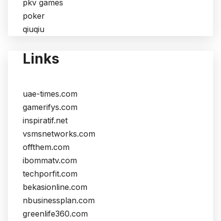
pkv games
poker
qiuqiu
Links
uae-times.com
gamerifys.com
inspiratif.net
vsmsnetworks.com
offthem.com
ibommatv.com
techporfit.com
bekasionline.com
nbusinessplan.com
greenlife360.com