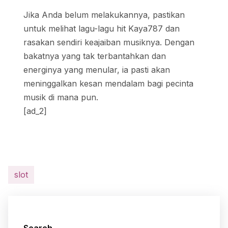
Jika Anda belum melakukannya, pastikan
untuk melihat lagu-lagu hit Kaya787 dan
rasakan sendiri keajaiban musiknya. Dengan
bakatnya yang tak terbantahkan dan
energinya yang menular, ia pasti akan
meninggalkan kesan mendalam bagi pecinta
musik di mana pun.
[ad_2]
slot