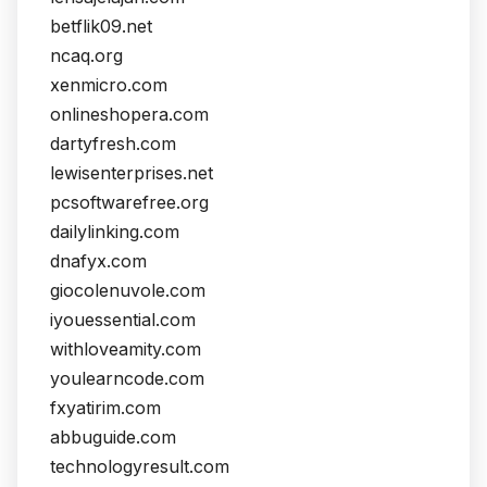
betflik09.net
ncaq.org
xenmicro.com
onlineshopera.com
dartyfresh.com
lewisenterprises.net
pcsoftwarefree.org
dailylinking.com
dnafyx.com
giocolenuvole.com
iyouessential.com
withloveamity.com
youlearncode.com
fxyatirim.com
abbuguide.com
technologyresult.com