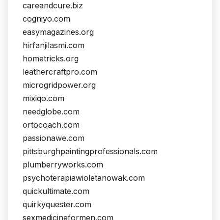
careandcure.biz
cogniyo.com
easymagazines.org
hirfanjilasmi.com
hometricks.org
leathercraftpro.com
microgridpower.org
mixiqo.com
needglobe.com
ortocoach.com
passionawe.com
pittsburghpaintingprofessionals.com
plumberryworks.com
psychoterapiawioletanowak.com
quickultimate.com
quirkyquester.com
sexmedicineformen.com