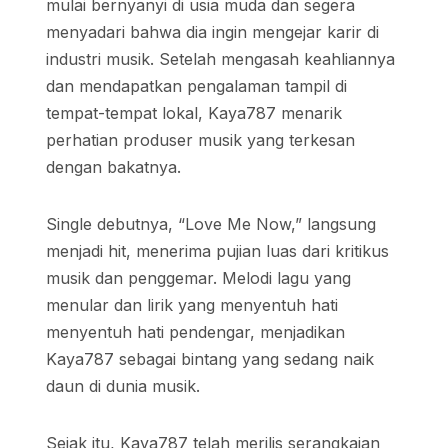
mulai bernyanyi di usia muda dan segera
menyadari bahwa dia ingin mengejar karir di
industri musik. Setelah mengasah keahliannya
dan mendapatkan pengalaman tampil di
tempat-tempat lokal, Kaya787 menarik
perhatian produser musik yang terkesan
dengan bakatnya.
Single debutnya, “Love Me Now,” langsung
menjadi hit, menerima pujian luas dari kritikus
musik dan penggemar. Melodi lagu yang
menular dan lirik yang menyentuh hati
menyentuh hati pendengar, menjadikan
Kaya787 sebagai bintang yang sedang naik
daun di dunia musik.
Sejak itu, Kaya787 telah merilis serangkaian