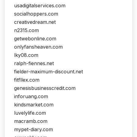
usadigitalservices.com
socialhoppers.com
creativedream.net
n2315.com
getwebonline.com
onlyfansheaven.com
lky08.com
ralph-fiennes.net
fielder-maximum-discount.net
fitfllex.com
genesisbusinesscredit.com
inforuang.com
kindsmarket.com
luvelylife.com
macramb.com
mypet-diary.com