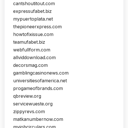
cantshoutitout.com
expressufabet.biz
mypuertoplata.net
thepioneerxpress.com
howtofixissue.com
teamufabet.biz
webfullform.com
allviddownload.com
decorsmag.com
gamblingcasinonews.com
universitiesofamerica.net
progameofbrands.com
qbreview.org
servicewueste.org
zippyrevs.com
matkanumbernow.com
myjobcirculars.com