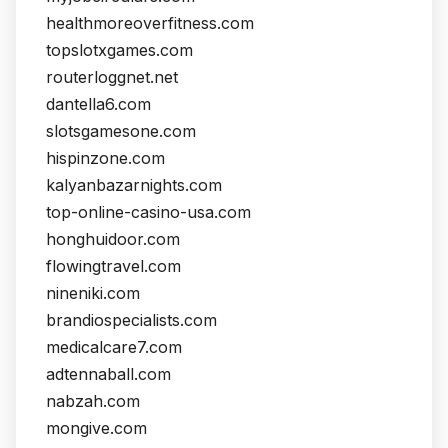
healthmoreoverfitness.com
topslotxgames.com
routerloggnet.net
dantella6.com
slotsgamesone.com
hispinzone.com
kalyanbazarnights.com
top-online-casino-usa.com
honghuidoor.com
flowingtravel.com
nineniki.com
brandiospecialists.com
medicalcare7.com
adtennaball.com
nabzah.com
mongive.com