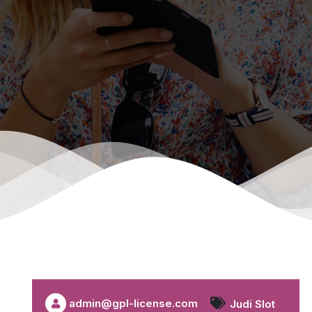
admin@gpl-license.com
Judi Slot