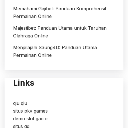
Memahami Gajibet: Panduan Komprehensif
Permainan Online
Majestibet: Panduan Utama untuk Taruhan
Olahraga Online
Menjelajahi Saung4D: Panduan Utama
Permainan Online
Links
qiu qiu
situs pkv games
demo slot gacor
situs qq