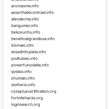
aromaxme.info
asserthatecontrast.info
atenderme.info
bangumiio.info
bekosunhu.info
beneficialgrandiose.info
blomaio.info
dosellinfoplete.info
podtubeio.info
powerfulvolatile.info
qvidsio.info
shumaio.info
slotherio.info
cysapluscertification.org
fortnitehacks.org
loginsearch.org