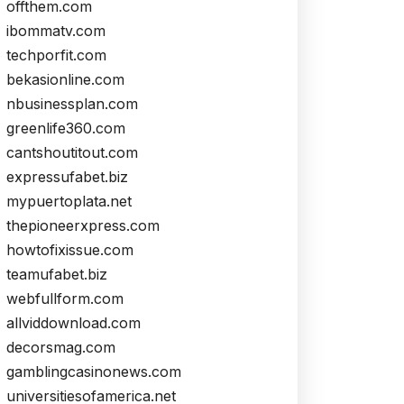
offthem.com
ibommatv.com
techporfit.com
bekasionline.com
nbusinessplan.com
greenlife360.com
cantshoutitout.com
expressufabet.biz
mypuertoplata.net
thepioneerxpress.com
howtofixissue.com
teamufabet.biz
webfullform.com
allviddownload.com
decorsmag.com
gamblingcasinonews.com
universitiesofamerica.net