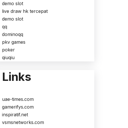
demo slot
live draw hk tercepat
demo slot
qq
dominoqq
pkv games
poker
qiuqiu
Links
uae-times.com
gamerifys.com
inspiratif.net
vsmsnetworks.com