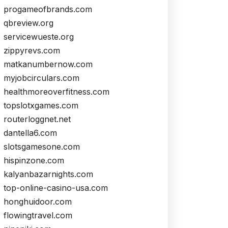
progameofbrands.com
qbreview.org
servicewueste.org
zippyrevs.com
matkanumbernow.com
myjobcirculars.com
healthmoreoverfitness.com
topslotxgames.com
routerloggnet.net
dantella6.com
slotsgamesone.com
hispinzone.com
kalyanbazarnights.com
top-online-casino-usa.com
honghuidoor.com
flowingtravel.com