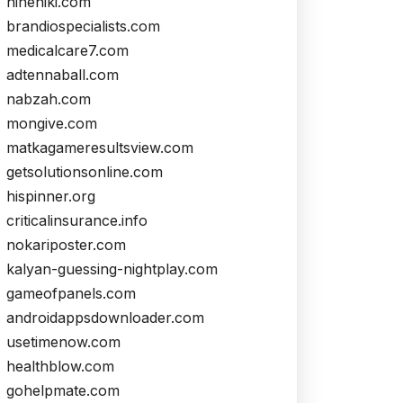
nineniki.com
brandiospecialists.com
medicalcare7.com
adtennaball.com
nabzah.com
mongive.com
matkagameresultsview.com
getsolutionsonline.com
hispinner.org
criticalinsurance.info
nokariposter.com
kalyan-guessing-nightplay.com
gameofpanels.com
androidappsdownloader.com
usetimenow.com
healthblow.com
gohelpmate.com