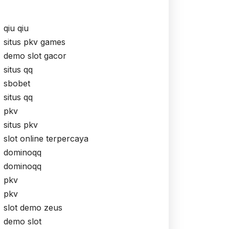
qiu qiu
situs pkv games
demo slot gacor
situs qq
sbobet
situs qq
pkv
situs pkv
slot online terpercaya
dominoqq
dominoqq
pkv
pkv
slot demo zeus
demo slot