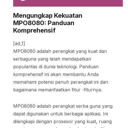
Mengungkap Kekuatan
MPO8080: Panduan
Komprehensif
[ad_1]
MPO8080 adalah perangkat yang kuat dan
serbaguna yang telah mendapatkan
popularitas di dunia teknologi. Panduan
komprehensif ini akan membantu Anda
memahami potensi penuh perangkat ini dan
bagaimana memanfaatkan fitur -fiturnya.
MPO8080 adalah perangkat serba guna yang
dapat digunakan untuk berbagai aplikasi. Ini
dilengkapi dengan prosesor yang kuat, ruang