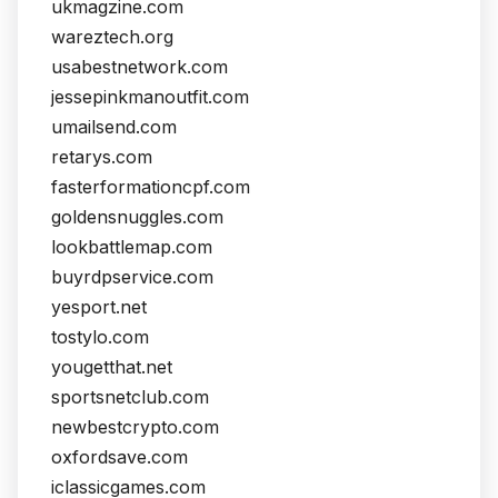
ukmagzine.com
wareztech.org
usabestnetwork.com
jessepinkmanoutfit.com
umailsend.com
retarys.com
fasterformationcpf.com
goldensnuggles.com
lookbattlemap.com
buyrdpservice.com
yesport.net
tostylo.com
yougetthat.net
sportsnetclub.com
newbestcrypto.com
oxfordsave.com
iclassicgames.com