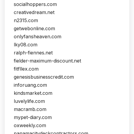
socialhoppers.com
creativedream.net
n2315.com
getwebonline.com
onlyfansheaven.com
lky08.com
ralph-fiennes.net
fielder-maximum-discount.net
fitfllex.com
genesisbusinesscredit.com
inforuang.com
kindsmarket.com
luvelylife.com
macramb.com
mypet-diary.com
oxweekly.com
panamacitydeckcontractors.com