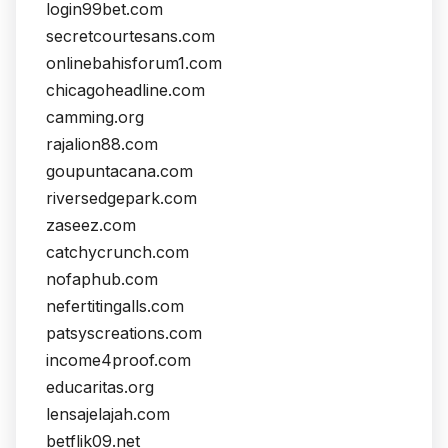
login99bet.com
secretcourtesans.com
onlinebahisforum1.com
chicagoheadline.com
camming.org
rajalion88.com
goupuntacana.com
riversedgepark.com
zaseez.com
catchycrunch.com
nofaphub.com
nefertitingalls.com
patsyscreations.com
income4proof.com
educaritas.org
lensajelajah.com
betflik09.net