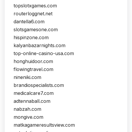
topslotxgames.com
routerloggnet.net
dantella6.com
slotsgamesone.com
hispinzone.com
kalyanbazarnights.com
top-online-casino-usa.com
honghuidoor.com
flowingtravel.com
nineniki.com
brandiospecialists.com
medicalcare7.com
adtennaball.com
nabzah.com
mongive.com
matkagameresultsview.com