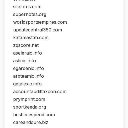
sitalotus.com
supernotes.org
worldsportsempires.com
updatecentral360.com
katamastah.com
zqscore.net
aseleraio.info
asticio.info
egardenio.info
arxteamio.info
getalexio.info
accountaudittaxcon.com
prymprint.com
sportkeeda.org
besttimespend.com
careandcure.biz