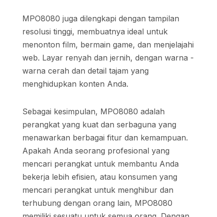
MPO8080 juga dilengkapi dengan tampilan
resolusi tinggi, membuatnya ideal untuk
menonton film, bermain game, dan menjelajahi
web. Layar renyah dan jernih, dengan warna -
warna cerah dan detail tajam yang
menghidupkan konten Anda.
Sebagai kesimpulan, MPO8080 adalah
perangkat yang kuat dan serbaguna yang
menawarkan berbagai fitur dan kemampuan.
Apakah Anda seorang profesional yang
mencari perangkat untuk membantu Anda
bekerja lebih efisien, atau konsumen yang
mencari perangkat untuk menghibur dan
terhubung dengan orang lain, MPO8080
memiliki sesuatu untuk semua orang. Dengan