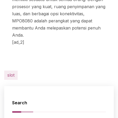
prosesor yang kuat, ruang penyimpanan yang
luas, dan berbagai opsi konektivitas,
MPO8080 adalah perangkat yang dapat
membantu Anda melepaskan potensi penuh
Anda.
[ad_2]
slot
Search