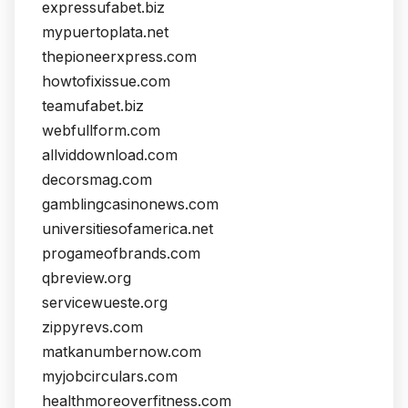
expressufabet.biz
mypuertoplata.net
thepioneerxpress.com
howtofixissue.com
teamufabet.biz
webfullform.com
allviddownload.com
decorsmag.com
gamblingcasinonews.com
universitiesofamerica.net
progameofbrands.com
qbreview.org
servicewueste.org
zippyrevs.com
matkanumbernow.com
myjobcirculars.com
healthmoreoverfitness.com