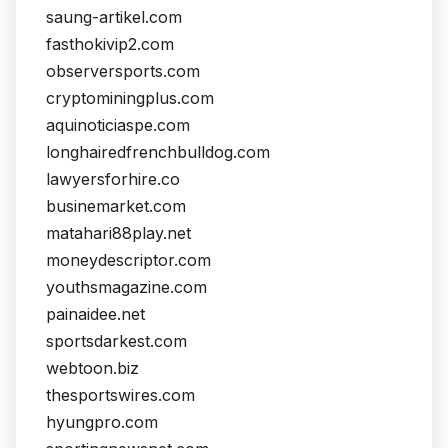
saung-artikel.com
fasthokivip2.com
observersports.com
cryptominingplus.com
aquinoticiaspe.com
longhairedfrenchbulldog.com
lawyersforhire.co
businemarket.com
matahari88play.net
moneydescriptor.com
youthsmagazine.com
painaidee.net
sportsdarkest.com
webtoon.biz
thesportswires.com
hyungpro.com