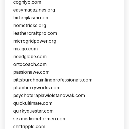
cogniyo.com
easymagazines.org
hirfanjilasmi.com
hometricks.org
leathercraftpro.com
microgridpower.org
mixiqo.com
needglobe.com
ortocoach.com
passionawe.com
pittsburghpaintingprofessionals.com
plumberryworks.com
psychoterapiawioletanowak.com
quickultimate.com
quirkyquester.com
sexmedicineformen.com
shiftripple.com