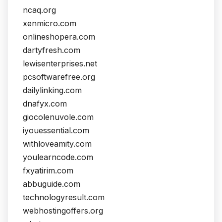
ncaq.org
xenmicro.com
onlineshopera.com
dartyfresh.com
lewisenterprises.net
pcsoftwarefree.org
dailylinking.com
dnafyx.com
giocolenuvole.com
iyouessential.com
withloveamity.com
youlearncode.com
fxyatirim.com
abbuguide.com
technologyresult.com
webhostingoffers.org