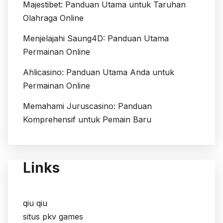
Majestibet: Panduan Utama untuk Taruhan
Olahraga Online
Menjelajahi Saung4D: Panduan Utama
Permainan Online
Ahlicasino: Panduan Utama Anda untuk
Permainan Online
Memahami Juruscasino: Panduan
Komprehensif untuk Pemain Baru
Links
qiu qiu
situs pkv games