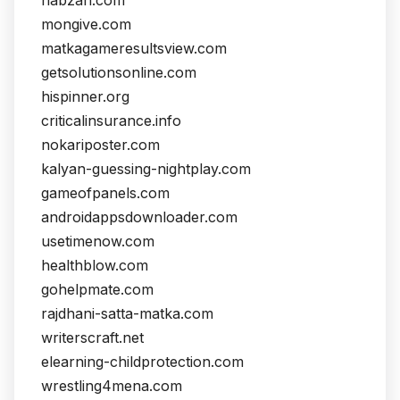
nabzah.com
mongive.com
matkagameresultsview.com
getsolutionsonline.com
hispinner.org
criticalinsurance.info
nokariposter.com
kalyan-guessing-nightplay.com
gameofpanels.com
androidappsdownloader.com
usetimenow.com
healthblow.com
gohelpmate.com
rajdhani-satta-matka.com
writerscraft.net
elearning-childprotection.com
wrestling4mena.com