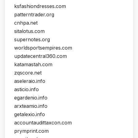
ksfashiondresses.com
patterntrader.org
cnhpa.net
sitalotus.com
supernotes.org
worldsportsempires.com
updatecentral360.com
katamastah.com
zqscore.net
aseleraio.info
asticio.info
egardenio.info
arxteamio.info
getalexio.info
accountaudittaxcon.com
prymprint.com