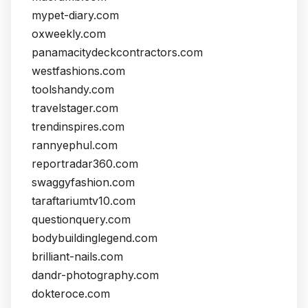
mypet-diary.com
oxweekly.com
panamacitydeckcontractors.com
westfashions.com
toolshandy.com
travelstager.com
trendinspires.com
rannyephul.com
reportradar360.com
swaggyfashion.com
taraftariumtv10.com
questionquery.com
bodybuildinglegend.com
brilliant-nails.com
dandr-photography.com
dokteroce.com