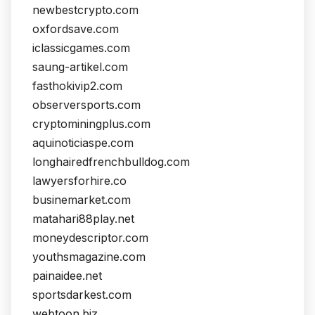
newbestcrypto.com
oxfordsave.com
iclassicgames.com
saung-artikel.com
fasthokivip2.com
observersports.com
cryptominingplus.com
aquinoticiaspe.com
longhairedfrenchbulldog.com
lawyersforhire.co
businemarket.com
matahari88play.net
moneydescriptor.com
youthsmagazine.com
painaidee.net
sportsdarkest.com
webtoon.biz