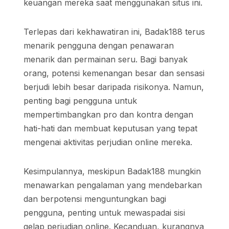
keuangan mereka saat menggunakan situs ini.
Terlepas dari kekhawatiran ini, Badak188 terus
menarik pengguna dengan penawaran
menarik dan permainan seru. Bagi banyak
orang, potensi kemenangan besar dan sensasi
berjudi lebih besar daripada risikonya. Namun,
penting bagi pengguna untuk
mempertimbangkan pro dan kontra dengan
hati-hati dan membuat keputusan yang tepat
mengenai aktivitas perjudian online mereka.
Kesimpulannya, meskipun Badak188 mungkin
menawarkan pengalaman yang mendebarkan
dan berpotensi menguntungkan bagi
pengguna, penting untuk mewaspadai sisi
gelap perjudian online. Kecanduan, kurangnya