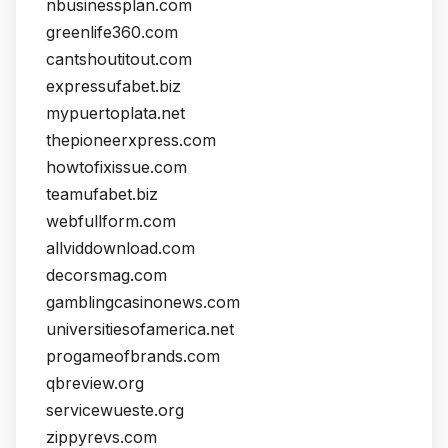
nbusinessplan.com
greenlife360.com
cantshoutitout.com
expressufabet.biz
mypuertoplata.net
thepioneerxpress.com
howtofixissue.com
teamufabet.biz
webfullform.com
allviddownload.com
decorsmag.com
gamblingcasinonews.com
universitiesofamerica.net
progameofbrands.com
qbreview.org
servicewueste.org
zippyrevs.com