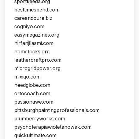
sportkeeda.org
besttimespend.com
careandcure.biz
cogniyo.com
easymagazines.org
hirfanjilasmi.com
hometricks.org
leathercraftpro.com
microgridpower.org
mixiqo.com
needglobe.com
ortocoach.com
passionawe.com
pittsburghpaintingprofessionals.com
plumberryworks.com
psychoterapiawioletanowak.com
quickultimate.com