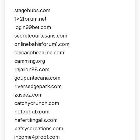
stagehubs.com
1x2forum.net
login99bet.com
secretcourtesans.com
onlinebahisforum1.com
chicagoheadline.com
camming.org
rajalion88.com
goupuntacana.com
riversedgepark.com
zaseez.com
catchycrunch.com
nofaphub.com
nefertitingalls.com
patsyscreations.com
income4proof.com