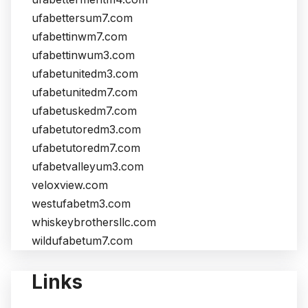
ufabettersum7.com
ufabettinwm7.com
ufabettinwum3.com
ufabetunitedm3.com
ufabetunitedm7.com
ufabetuskedm7.com
ufabetutoredm3.com
ufabetutoredm7.com
ufabetvalleyum3.com
veloxview.com
westufabetm3.com
whiskeybrothersllc.com
wildufabetum7.com
Links