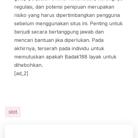
regulasi, dan potensi penipuan merupakan
risiko yang harus dipertimbangkan pengguna
sebelum menggunakan situs ini. Penting untuk
berjudi secara bertanggung jawab dan
mencari bantuan jika diperlukan. Pada
akhirnya, terserah pada individu untuk
memutuskan apakah Badak188 layak untuk
dihebohkan.
[ad_2]
slot