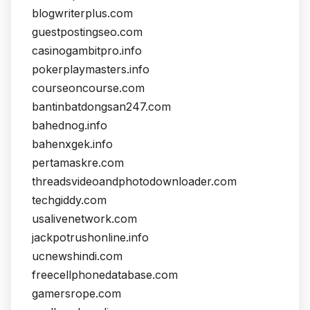
blogwriterplus.com
guestpostingseo.com
casinogambitpro.info
pokerplaymasters.info
courseoncourse.com
bantinbatdongsan247.com
bahednog.info
bahenxgek.info
pertamaskre.com
threadsvideoandphotodownloader.com
techgiddy.com
usalivenetwork.com
jackpotrushonline.info
ucnewshindi.com
freecellphonedatabase.com
gamersrope.com