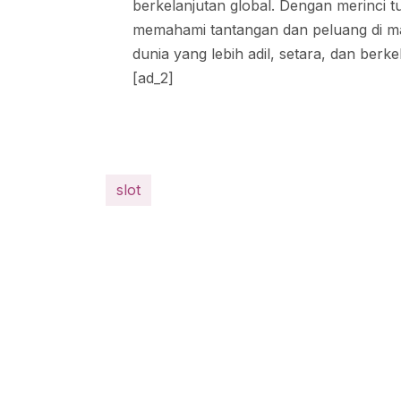
berkelanjutan global. Dengan merinci t
memahami tantangan dan peluang di m
dunia yang lebih adil, setara, dan berk
[ad_2]
slot