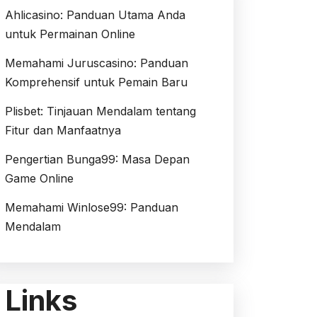
Ahlicasino: Panduan Utama Anda
untuk Permainan Online
Memahami Juruscasino: Panduan
Komprehensif untuk Pemain Baru
Plisbet: Tinjauan Mendalam tentang
Fitur dan Manfaatnya
Pengertian Bunga99: Masa Depan
Game Online
Memahami Winlose99: Panduan
Mendalam
Links