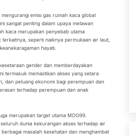
 mengurangi emisi gas rumah kaca global
ini sangat penting dalam upaya melawan
umah kaca merupakan penyebab utama
rkaitnya, seperti naiknya permukaan air laut,
 keanekaragaman hayati.
 kesetaraan gender dan memberdayakan
i termasuk memastikan akses yang setara
an, dan peluang ekonomi bagi perempuan dan
kerasan terhadap perempuan dan anak
i juga merupakan target utama MDG99.
di seluruh dunia kekurangan akses terhadap air
an berbagai masalah kesehatan dan menghambat