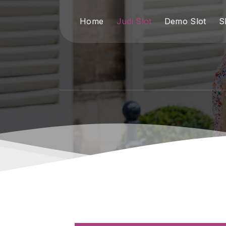
Skip
to
Home
Judi Slot
Demo Slot
S
content
Menguraikan T