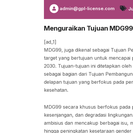
admin@gpl-license.com
Ju
Menguraikan Tujuan MDG99: 
Home
J
[ad_1]
MDG99, juga dikenal sebagai Tujuan P
target yang bertujuan untuk mencapai
2030. Tujuan-tujuan ini ditetapkan ol
sebagai bagian dari Tujuan Pembangu
delapan tujuan yang berfokus pada pen
kesehatan.
MDG99 secara khusus berfokus pada p
kesenjangan, dan degradasi lingkungan
ambisius dan mencakup berbagai isu, m
hingga peningkatan kesetaraan gender d