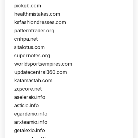
pickgb.com
healthmistakes.com
ksfashiondresses.com
patterntrader.org
cnhpa.net
sitalotus.com
supernotes.org
worldsportsempires.com
updatecentral360.com
katamastah.com
zqscore.net
aseleraio.info
asticio.info
egardenio.info
arxteamio.info
getalexio.info