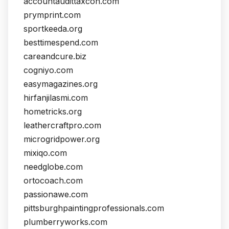
accountaudittaxcon.com
prymprint.com
sportkeeda.org
besttimespend.com
careandcure.biz
cogniyo.com
easymagazines.org
hirfanjilasmi.com
hometricks.org
leathercraftpro.com
microgridpower.org
mixiqo.com
needglobe.com
ortocoach.com
passionawe.com
pittsburghpaintingprofessionals.com
plumberryworks.com