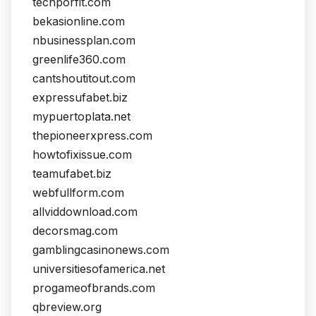
techporfit.com
bekasionline.com
nbusinessplan.com
greenlife360.com
cantshoutitout.com
expressufabet.biz
mypuertoplata.net
thepioneerxpress.com
howtofixissue.com
teamufabet.biz
webfullform.com
allviddownload.com
decorsmag.com
gamblingcasinonews.com
universitiesofamerica.net
progameofbrands.com
qbreview.org