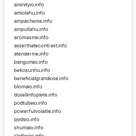
aminityio.info
amiolahu.info
ampacheme.info
ampullahu.info
aromaxme.info
asserthatecontrast.info
atenderme.info
bangumiio.info
bekosunhu.info
beneficialgrandiose.info
blomaio.info
dosellinfoplete.info
podtubeio.info
powerfulvolatile.info
qvidsio.info
shumaio.info
slotherio.info