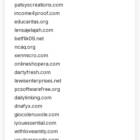
patsyscreations.com
income4proof.com
educaritas.org
lensajelajah.com
betflik09.net
ncaq.org
xenmicro.com
onlineshopera.com
dartyfresh.com
lewisenterprises.net
pcsoftwarefree.org
dailylinking.com
dnafyx.com
giocolenuvole.com
iyouessential.com
withloveamity.com
youlearncode.com