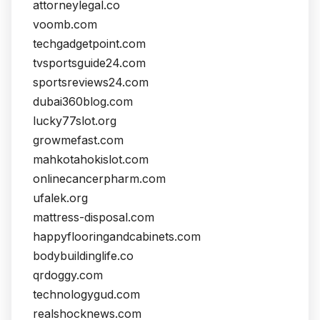
attorneylegal.co
voomb.com
techgadgetpoint.com
tvsportsguide24.com
sportsreviews24.com
dubai360blog.com
lucky77slot.org
growmefast.com
mahkotahokislot.com
onlinecancerpharm.com
ufalek.org
mattress-disposal.com
happyflooringandcabinets.com
bodybuildinglife.co
qrdoggy.com
technologygud.com
realshocknews.com