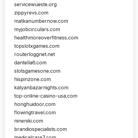
servicewueste.org
zippyrevs.com
matkanumbernow.com
myjobcirculars.com
healthmoreoverfitness.com
topslotxgames.com
routerloggnet.net
dantella6.com
slotsgamesone.com
hispinzone.com
kalyanbazarnights.com
top-online-casino-usa.com
honghuidoor.com
flowingtravel.com
nineniki.com
brandiospecialists.com
medicalcare7.com