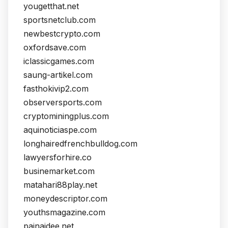
yougetthat.net
sportsnetclub.com
newbestcrypto.com
oxfordsave.com
iclassicgames.com
saung-artikel.com
fasthokivip2.com
observersports.com
cryptominingplus.com
aquinoticiaspe.com
longhairedfrenchbulldog.com
lawyersforhire.co
businemarket.com
matahari88play.net
moneydescriptor.com
youthsmagazine.com
painaidee.net