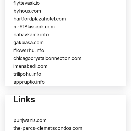
flyttevask.io
byhous.com
hartfordplazahotel.com
m-918kissapk.com
nabavkame.info
gakbiasa.com
iflowerhu.info
chicagocrystalconnection.com
imanabadii.com
trilipohu.info
appruptio.info
Links
punjwanis.com
the-parcs-clematiscondos.com