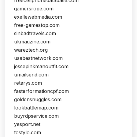
freecellphonedatabase.com
gamersrope.com
exellewebmedia.com
free-gamestop.com
sinbadtravels.com
ukmagzine.com
wareztech.org
usabestnetwork.com
jessepinkmanoutfit.com
umailsend.com
retarys.com
fasterformationcpf.com
goldensnuggles.com
lookbattlemap.com
buyrdpservice.com
yesport.net
tostylo.com