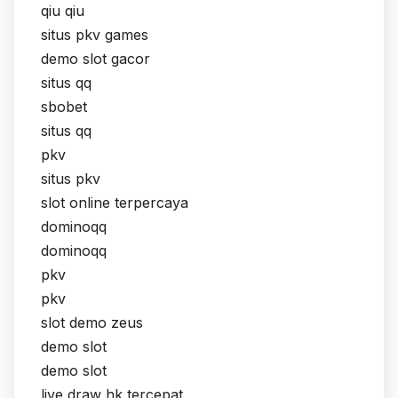
qiu qiu
situs pkv games
demo slot gacor
situs qq
sbobet
situs qq
pkv
situs pkv
slot online terpercaya
dominoqq
dominoqq
pkv
pkv
slot demo zeus
demo slot
demo slot
live draw hk tercepat