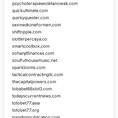
psychoterapiawioletanowak.com
quickultimate.com
quirkyquester.com
sexmedicineformen.com
shiftripple.com
slotterpercaya.co
smartcoolbox.com
sohanjitfinances.com
soulfulhousemusic.net
sparklooms.com
tacticalcontractingllc.com
thecapitalpowers.com
tobabet88slot3.com
todayscurrentnews.com
totobet77.asia
totobet77.org
trendingpublication.com