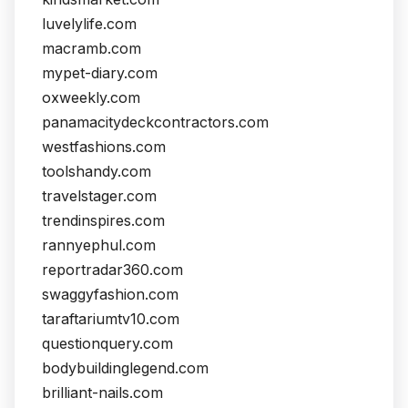
luvelylife.com
macramb.com
mypet-diary.com
oxweekly.com
panamacitydeckcontractors.com
westfashions.com
toolshandy.com
travelstager.com
trendinspires.com
rannyephul.com
reportradar360.com
swaggyfashion.com
taraftariumtv10.com
questionquery.com
bodybuildinglegend.com
brilliant-nails.com