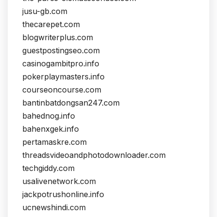
jusu-gb.com
thecarepet.com
blogwriterplus.com
guestpostingseo.com
casinogambitpro.info
pokerplaymasters.info
courseoncourse.com
bantinbatdongsan247.com
bahednog.info
bahenxgek.info
pertamaskre.com
threadsvideoandphotodownloader.com
techgiddy.com
usalivenetwork.com
jackpotrushonline.info
ucnewshindi.com