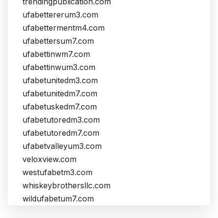
trendingpublication.com
ufabettererum3.com
ufabettermentm4.com
ufabettersum7.com
ufabettinwm7.com
ufabettinwum3.com
ufabetunitedm3.com
ufabetunitedm7.com
ufabetuskedm7.com
ufabetutoredm3.com
ufabetutoredm7.com
ufabetvalleyum3.com
veloxview.com
westufabetm3.com
whiskeybrothersllc.com
wildufabetum7.com