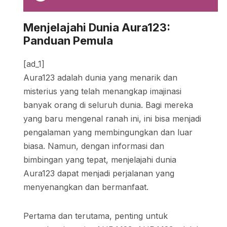
Menjelajahi Dunia Aura123:
Panduan Pemula
[ad_1]
Aura123 adalah dunia yang menarik dan
misterius yang telah menangkap imajinasi
banyak orang di seluruh dunia. Bagi mereka
yang baru mengenal ranah ini, ini bisa menjadi
pengalaman yang membingungkan dan luar
biasa. Namun, dengan informasi dan
bimbingan yang tepat, menjelajahi dunia
Aura123 dapat menjadi perjalanan yang
menyenangkan dan bermanfaat.
Pertama dan terutama, penting untuk