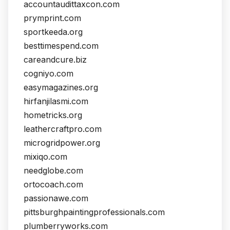
accountaudittaxcon.com
prymprint.com
sportkeeda.org
besttimespend.com
careandcure.biz
cogniyo.com
easymagazines.org
hirfanjilasmi.com
hometricks.org
leathercraftpro.com
microgridpower.org
mixiqo.com
needglobe.com
ortocoach.com
passionawe.com
pittsburghpaintingprofessionals.com
plumberryworks.com