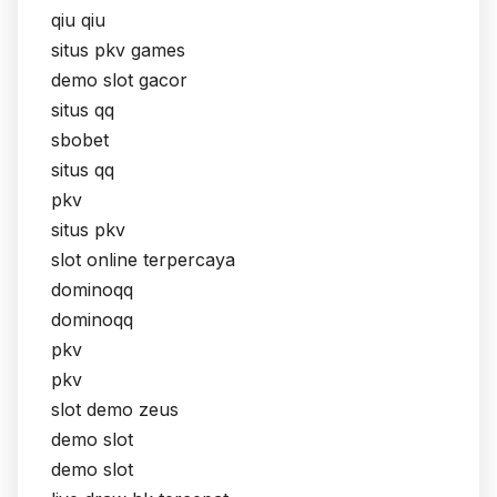
qiu qiu
situs pkv games
demo slot gacor
situs qq
sbobet
situs qq
pkv
situs pkv
slot online terpercaya
dominoqq
dominoqq
pkv
pkv
slot demo zeus
demo slot
demo slot