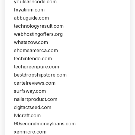
youlearncode.com
fxyatirim.com
abbuguide.com
technologyresult.com
webhostingoffers.org
whatszow.com
ehomeamerca.com
techintendo.com
techgreenpure.com
bestdropshipstore.com
cartelreviews.com
surfsway.com
nailartproduct.com
digitactseed.com
lvlcraft.com
90secondmoneyloans.com
xenmicro.com