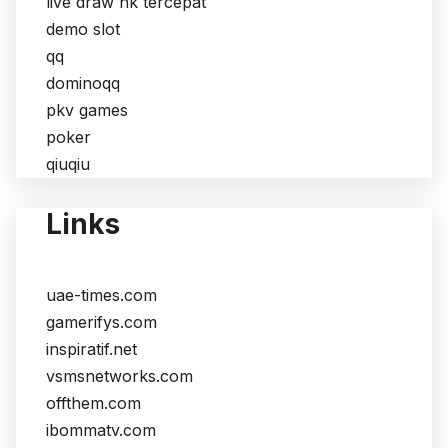
live draw hk tercepat
demo slot
qq
dominoqq
pkv games
poker
qiuqiu
Links
uae-times.com
gamerifys.com
inspiratif.net
vsmsnetworks.com
offthem.com
ibommatv.com