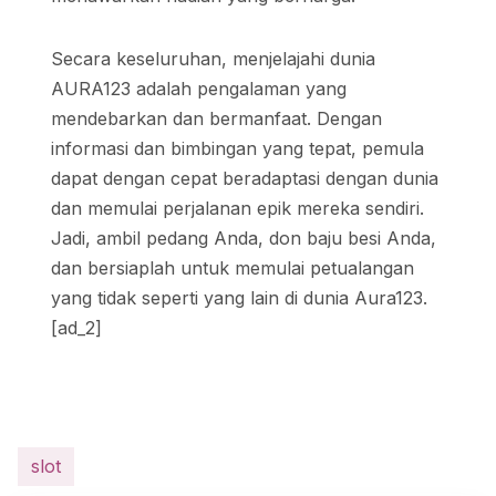
Secara keseluruhan, menjelajahi dunia
AURA123 adalah pengalaman yang
mendebarkan dan bermanfaat. Dengan
informasi dan bimbingan yang tepat, pemula
dapat dengan cepat beradaptasi dengan dunia
dan memulai perjalanan epik mereka sendiri.
Jadi, ambil pedang Anda, don baju besi Anda,
dan bersiaplah untuk memulai petualangan
yang tidak seperti yang lain di dunia Aura123.
[ad_2]
slot