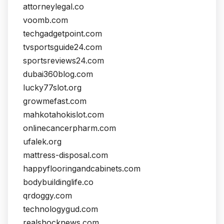
attorneylegal.co
voomb.com
techgadgetpoint.com
tvsportsguide24.com
sportsreviews24.com
dubai360blog.com
lucky77slot.org
growmefast.com
mahkotahokislot.com
onlinecancerpharm.com
ufalek.org
mattress-disposal.com
happyflooringandcabinets.com
bodybuildinglife.co
qrdoggy.com
technologygud.com
realshocknews.com