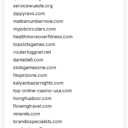
servicewueste.org
zippyrevs.com
matkanumbernow.com
myjobcirculars.com
healthmoreoverfitness.com
topslotxgames.com
routerloggnet.net
dantella6.com
slotsgamesone.com
hispinzone.com
kalyanbazarnights.com
top-online-casino-usa.com
honghuidoor.com
flowingtravel.com
nineniki.com
brandiospecialists.com