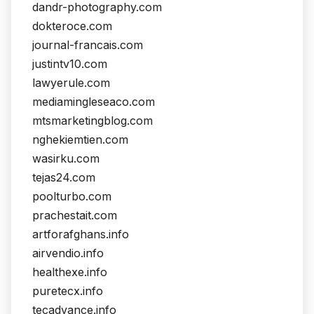
dandr-photography.com
dokteroce.com
journal-francais.com
justintv10.com
lawyerule.com
mediamingleseaco.com
mtsmarketingblog.com
nghekiemtien.com
wasirku.com
tejas24.com
poolturbo.com
prachestait.com
artforafghans.info
airvendio.info
healthexe.info
puretecx.info
tecadvance.info