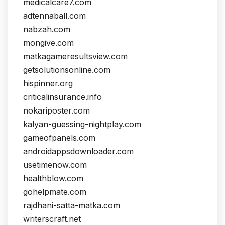
medicalcare7.com
adtennaball.com
nabzah.com
mongive.com
matkagameresultsview.com
getsolutionsonline.com
hispinner.org
criticalinsurance.info
nokariposter.com
kalyan-guessing-nightplay.com
gameofpanels.com
androidappsdownloader.com
usetimenow.com
healthblow.com
gohelpmate.com
rajdhani-satta-matka.com
writerscraft.net