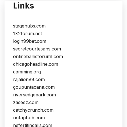
Links
stagehubs.com
1x2forum.net
login99bet.com
secretcourtesans.com
onlinebahisforum1.com
chicagoheadline.com
camming.org
rajalion88.com
goupuntacana.com
riversedgepark.com
zaseez.com
catchycrunch.com
nofaphub.com
nefertitingalls.com