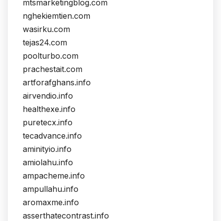
mtsmarketingblog.com
nghekiemtien.com
wasirku.com
tejas24.com
poolturbo.com
prachestait.com
artforafghans.info
airvendio.info
healthexe.info
puretecx.info
tecadvance.info
aminityio.info
amiolahu.info
ampacheme.info
ampullahu.info
aromaxme.info
asserthatecontrast.info