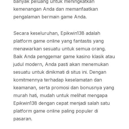
banyak peluang untuk meningkatkan
kemenangan Anda dan memanfaatkan
pengalaman bermain game Anda.
Secara keseluruhan, Epikwin138 adalah
platform game online yang fantastis yang
menawarkan sesuatu untuk semua orang.
Baik Anda penggemar game kasino klasik atau
judul modern, Anda pasti akan menemukan
sesuatu untuk dinikmati di situs ini. Dengan
komitmennya terhadap keselamatan dan
keamanan, serta promosi dan bonusnya yang
murah hati, mudah untuk melihat mengapa
Epikwin138 dengan cepat menjadi salah satu
platform game online paling populer di
pasaran.