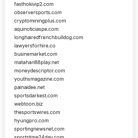
fasthokivip2.com
observersports.com
cryptominingplus.com
aquinoticiaspe.com
longhairedfrenchbulldog.com
lawyersforhire.co
businemarket.com
matahari88play.net
moneydescriptor.com
youthsmagazine.com
painaidee.net
sportsdarkest.com
webtoon.biz
thesportswires.com
hyungpro.com
sportingnewsnet.com
sportstime24day.com