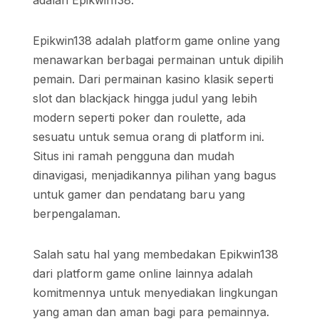
adalah Epikwin138.
Epikwin138 adalah platform game online yang
menawarkan berbagai permainan untuk dipilih
pemain. Dari permainan kasino klasik seperti
slot dan blackjack hingga judul yang lebih
modern seperti poker dan roulette, ada
sesuatu untuk semua orang di platform ini.
Situs ini ramah pengguna dan mudah
dinavigasi, menjadikannya pilihan yang bagus
untuk gamer dan pendatang baru yang
berpengalaman.
Salah satu hal yang membedakan Epikwin138
dari platform game online lainnya adalah
komitmennya untuk menyediakan lingkungan
yang aman dan aman bagi para pemainnya.