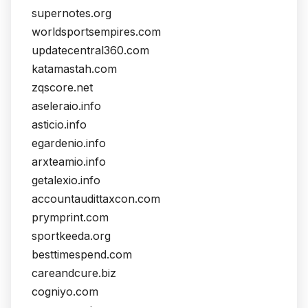
supernotes.org
worldsportsempires.com
updatecentral360.com
katamastah.com
zqscore.net
aseleraio.info
asticio.info
egardenio.info
arxteamio.info
getalexio.info
accountaudittaxcon.com
prymprint.com
sportkeeda.org
besttimespend.com
careandcure.biz
cogniyo.com