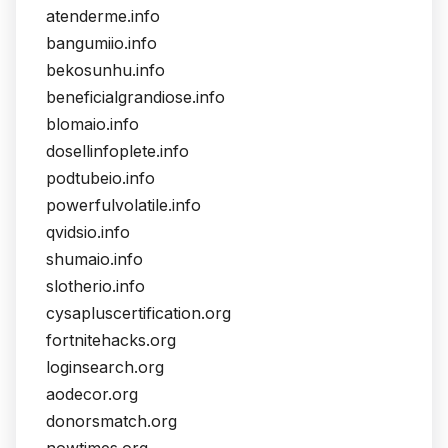
atenderme.info
bangumiio.info
bekosunhu.info
beneficialgrandiose.info
blomaio.info
dosellinfoplete.info
podtubeio.info
powerfulvolatile.info
qvidsio.info
shumaio.info
slotherio.info
cysapluscertification.org
fortnitehacks.org
loginsearch.org
aodecor.org
donorsmatch.org