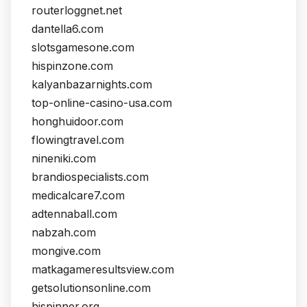
routerloggnet.net
dantella6.com
slotsgamesone.com
hispinzone.com
kalyanbazarnights.com
top-online-casino-usa.com
honghuidoor.com
flowingtravel.com
nineniki.com
brandiospecialists.com
medicalcare7.com
adtennaball.com
nabzah.com
mongive.com
matkagameresultsview.com
getsolutionsonline.com
hispinner.org