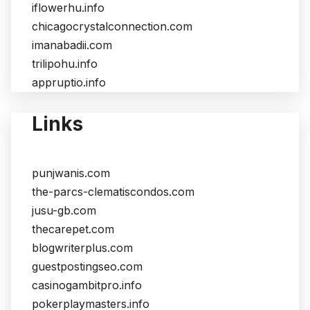
iflowerhu.info
chicagocrystalconnection.com
imanabadii.com
trilipohu.info
appruptio.info
Links
punjwanis.com
the-parcs-clematiscondos.com
jusu-gb.com
thecarepet.com
blogwriterplus.com
guestpostingseo.com
casinogambitpro.info
pokerplaymasters.info