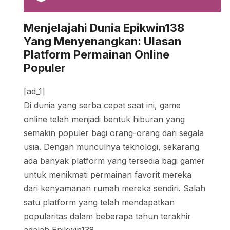
Menjelajahi Dunia Epikwin138
Yang Menyenangkan: Ulasan
Platform Permainan Online
Populer
[ad_1]
Di dunia yang serba cepat saat ini, game
online telah menjadi bentuk hiburan yang
semakin populer bagi orang-orang dari segala
usia. Dengan munculnya teknologi, sekarang
ada banyak platform yang tersedia bagi gamer
untuk menikmati permainan favorit mereka
dari kenyamanan rumah mereka sendiri. Salah
satu platform yang telah mendapatkan
popularitas dalam beberapa tahun terakhir