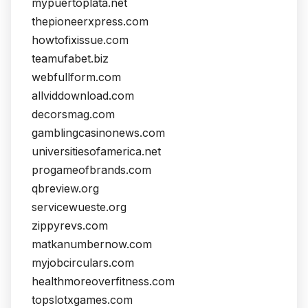
mypuertoplata.net
thepioneerxpress.com
howtofixissue.com
teamufabet.biz
webfullform.com
allviddownload.com
decorsmag.com
gamblingcasinonews.com
universitiesofamerica.net
progameofbrands.com
qbreview.org
servicewueste.org
zippyrevs.com
matkanumbernow.com
myjobcirculars.com
healthmoreoverfitness.com
topslotxgames.com