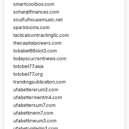
smartcoolbox.com
sohanjitfinances.com
soulfulhousemusic.net
sparklooms.com
tacticalcontractingllc.com
thecapitalpowers.com
tobabet88slot3.com
todayscurrentnews.com
totobet77.asia
totobet77.org
trendingpublication.com
ufabettererum3.com
ufabettermentm4.com
ufabettersum7.com
ufabettinwm7.com
ufabettinwum3.com
ufabetunitedm3.com