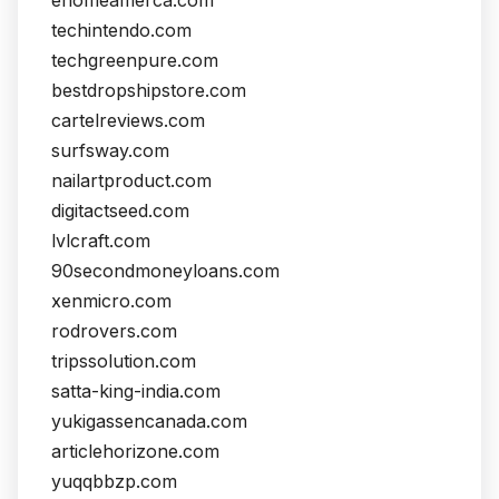
ehomeamerca.com
techintendo.com
techgreenpure.com
bestdropshipstore.com
cartelreviews.com
surfsway.com
nailartproduct.com
digitactseed.com
lvlcraft.com
90secondmoneyloans.com
xenmicro.com
rodrovers.com
tripssolution.com
satta-king-india.com
yukigassencanada.com
articlehorizone.com
yuqqbbzp.com