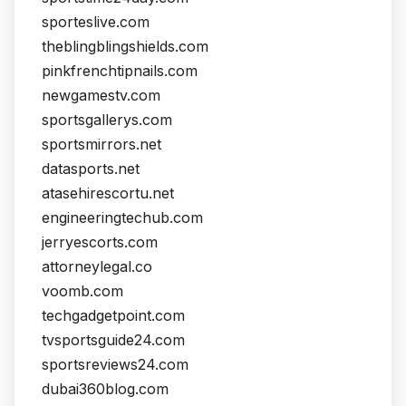
sporteslive.com
theblingblingshields.com
pinkfrenchtipnails.com
newgamestv.com
sportsgallerys.com
sportsmirrors.net
datasports.net
atasehirescortu.net
engineeringtechub.com
jerryescorts.com
attorneylegal.co
voomb.com
techgadgetpoint.com
tvsportsguide24.com
sportsreviews24.com
dubai360blog.com