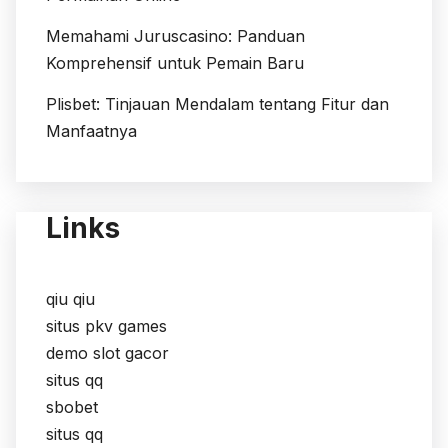
Memahami Juruscasino: Panduan
Komprehensif untuk Pemain Baru
Plisbet: Tinjauan Mendalam tentang Fitur dan
Manfaatnya
Links
qiu qiu
situs pkv games
demo slot gacor
situs qq
sbobet
situs qq