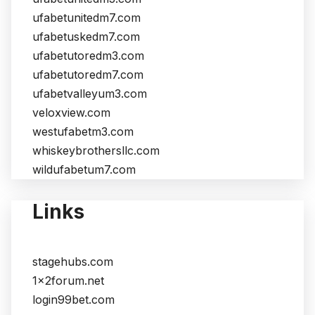
ufabetunitedm7.com
ufabetuskedm7.com
ufabetutoredm3.com
ufabetutoredm7.com
ufabetvalleyum3.com
veloxview.com
westufabetm3.com
whiskeybrothersllc.com
wildufabetum7.com
Links
stagehubs.com
1x2forum.net
login99bet.com