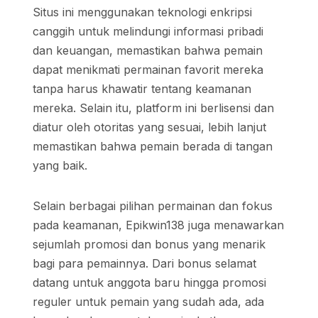
Situs ini menggunakan teknologi enkripsi
canggih untuk melindungi informasi pribadi
dan keuangan, memastikan bahwa pemain
dapat menikmati permainan favorit mereka
tanpa harus khawatir tentang keamanan
mereka. Selain itu, platform ini berlisensi dan
diatur oleh otoritas yang sesuai, lebih lanjut
memastikan bahwa pemain berada di tangan
yang baik.
Selain berbagai pilihan permainan dan fokus
pada keamanan, Epikwin138 juga menawarkan
sejumlah promosi dan bonus yang menarik
bagi para pemainnya. Dari bonus selamat
datang untuk anggota baru hingga promosi
reguler untuk pemain yang sudah ada, ada