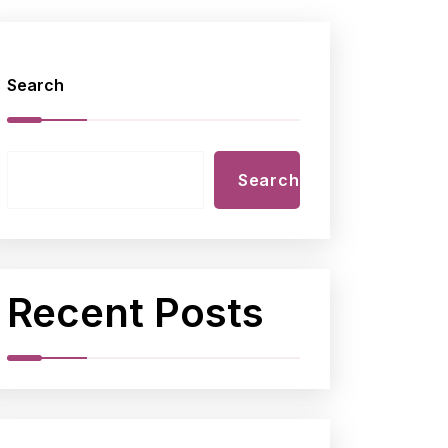
mereka
Search
i artistik unik mereka
Search
Recent Posts