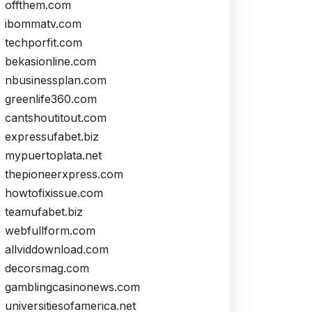
offthem.com
ibommatv.com
techporfit.com
bekasionline.com
nbusinessplan.com
greenlife360.com
cantshoutitout.com
expressufabet.biz
mypuertoplata.net
thepioneerxpress.com
howtofixissue.com
teamufabet.biz
webfullform.com
allviddownload.com
decorsmag.com
gamblingcasinonews.com
universitiesofamerica.net