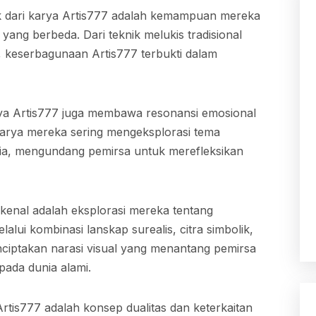
k dari karya Artis777 adalah kemampuan mereka
ng berbeda. Dari teknik melukis tradisional
n, keserbagunaan Artis777 terbukti dalam
rya Artis777 juga membawa resonansi emosional
-karya mereka sering mengeksplorasi tema
sia, mengundang pemirsa untuk merefleksikan
erkenal adalah eksplorasi mereka tentang
lui kombinasi lanskap surealis, citra simbolik,
ciptakan narasi visual yang menantang pemirsa
ada dunia alami.
rtis777 adalah konsep dualitas dan keterkaitan