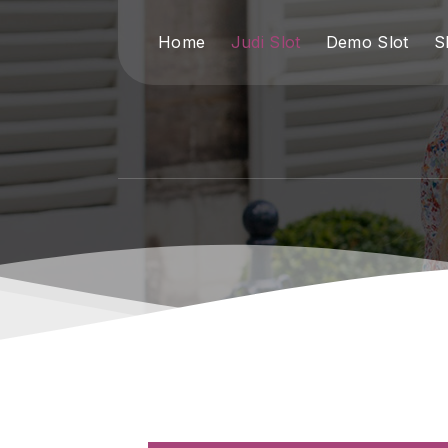
Skip
to
Home
Judi Slot
Demo Slot
S
content
Menjelajahi Du