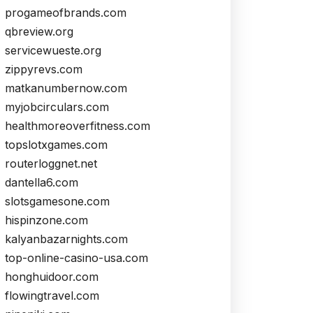
progameofbrands.com
qbreview.org
servicewueste.org
zippyrevs.com
matkanumbernow.com
myjobcirculars.com
healthmoreoverfitness.com
topslotxgames.com
routerloggnet.net
dantella6.com
slotsgamesone.com
hispinzone.com
kalyanbazarnights.com
top-online-casino-usa.com
honghuidoor.com
flowingtravel.com