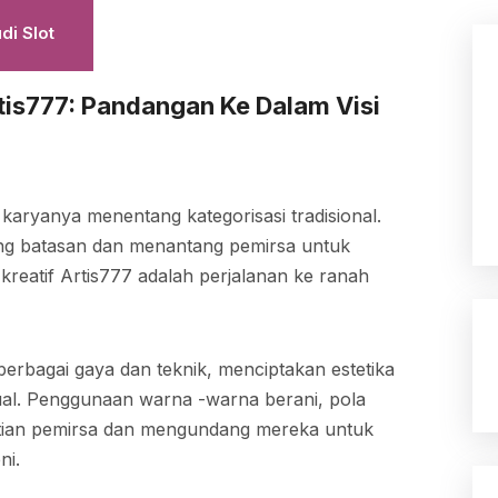
 visi artistik unik 
di Slot
rtis777: Pandangan Ke Dalam Visi
Menjelajahi Dunia Kreatif Artis777: Pandangan ke dalam vis
karyanya menentang kategorisasi tradisional.
ong batasan dan menantang pemirsa untuk
a kreatif Artis777 adalah perjalanan ke ranah
erbagai gaya dan teknik, menciptakan estetika
ual. Penggunaan warna -warna berani, pola
hatian pemirsa dan mengundang mereka untuk
ni.