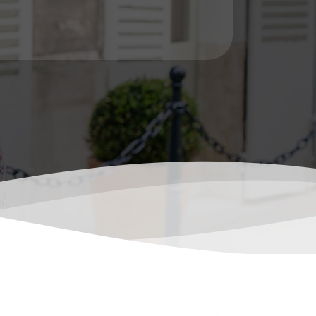
7: Pandangan ke