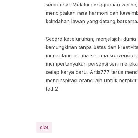
semua hal. Melalui penggunaan warna, 
menciptakan rasa harmoni dan keseim
keindahan lawan yang datang bersama
Secara keseluruhan, menjelajahi dunia 
kemungkinan tanpa batas dan kreativitas
menantang norma -norma konvensiona
mempertanyakan persepsi seni mereka s
setiap karya baru, Artis777 terus mendo
menginspirasi orang lain untuk berpikir
[ad_2]
slot