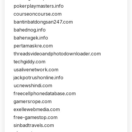
pokerplaymasters.info
courseoncourse.com
bantinbatdongsan247.com
bahednog.info
bahenxgek.info
pertamaskre.com
threadsvideoandphotodownloader.com
techgiddy.com
usalivenetwork.com
jackpotrushonline.info
ucnewshindi.com
freecellphonedatabase.com
gamersrope.com
exellewebmedia.com
free-gamestop.com
sinbadtravels.com