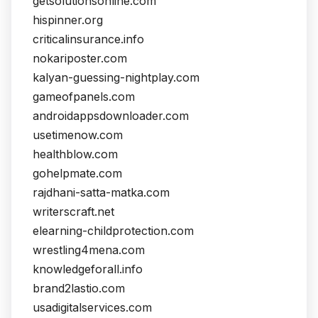
getsolutionsonline.com
hispinner.org
criticalinsurance.info
nokariposter.com
kalyan-guessing-nightplay.com
gameofpanels.com
androidappsdownloader.com
usetimenow.com
healthblow.com
gohelpmate.com
rajdhani-satta-matka.com
writerscraft.net
elearning-childprotection.com
wrestling4mena.com
knowledgeforall.info
brand2lastio.com
usadigitalservices.com