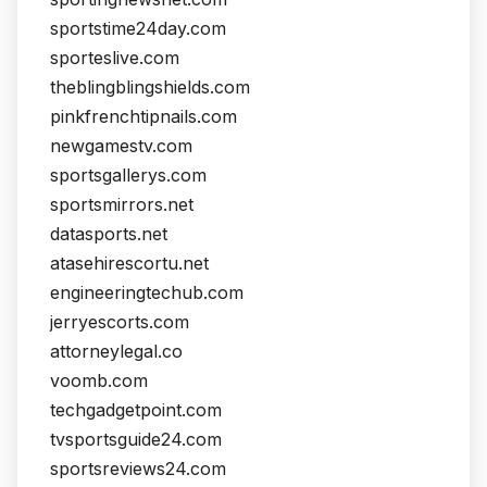
sportstime24day.com
sporteslive.com
theblingblingshields.com
pinkfrenchtipnails.com
newgamestv.com
sportsgallerys.com
sportsmirrors.net
datasports.net
atasehirescortu.net
engineeringtechub.com
jerryescorts.com
attorneylegal.co
voomb.com
techgadgetpoint.com
tvsportsguide24.com
sportsreviews24.com