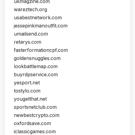
ukmagzine.com
wareztech.org
usabestnetwork.com
jessepinkmanoutfit.com
umailsend.com
retarys.com
fasterformationcpf.com
goldensnuggles.com
lookbattlemap.com
buyrdpservice.com
yesport.net
tostylo.com
yougetthat.net
sportsnetclub.com
newbestcrypto.com
oxfordsave.com
iclassicgames.com