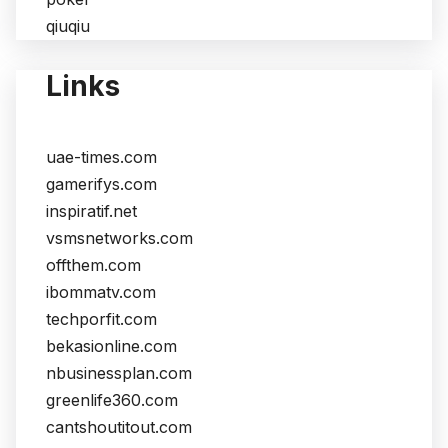
qiuqiu
Links
uae-times.com
gamerifys.com
inspiratif.net
vsmsnetworks.com
offthem.com
ibommatv.com
techporfit.com
bekasionline.com
nbusinessplan.com
greenlife360.com
cantshoutitout.com