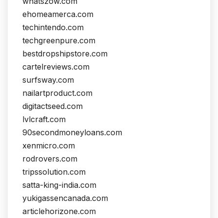
whatszow.com
ehomeamerca.com
techintendo.com
techgreenpure.com
bestdropshipstore.com
cartelreviews.com
surfsway.com
nailartproduct.com
digitactseed.com
lvlcraft.com
90secondmoneyloans.com
xenmicro.com
rodrovers.com
tripssolution.com
satta-king-india.com
yukigassencanada.com
articlehorizone.com