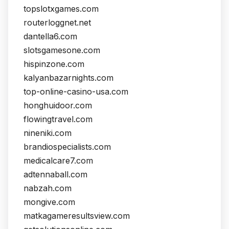
topslotxgames.com
routerloggnet.net
dantella6.com
slotsgamesone.com
hispinzone.com
kalyanbazarnights.com
top-online-casino-usa.com
honghuidoor.com
flowingtravel.com
nineniki.com
brandiospecialists.com
medicalcare7.com
adtennaball.com
nabzah.com
mongive.com
matkagameresultsview.com