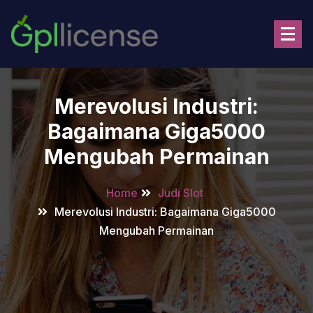
Skip
to
content
Merevolusi Industri:
Bagaimana Giga5000
Mengubah Permainan
Home
Judi Slot
Merevolusi Industri: Bagaimana Giga5000
Mengubah Permainan