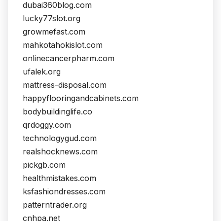
dubai360blog.com
lucky77slot.org
growmefast.com
mahkotahokislot.com
onlinecancerpharm.com
ufalek.org
mattress-disposal.com
happyflooringandcabinets.com
bodybuildinglife.co
qrdoggy.com
technologygud.com
realshocknews.com
pickgb.com
healthmistakes.com
ksfashiondresses.com
patterntrader.org
cnhpa.net