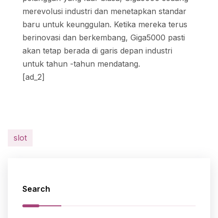
merevolusi industri dan menetapkan standar
baru untuk keunggulan. Ketika mereka terus
berinovasi dan berkembang, Giga5000 pasti
akan tetap berada di garis depan industri
untuk tahun -tahun mendatang.
[ad_2]
slot
Search