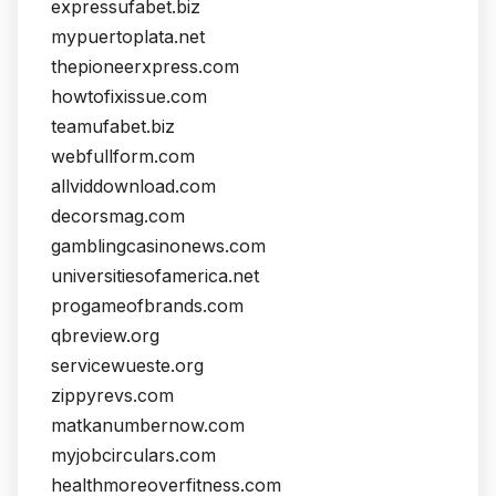
expressufabet.biz
mypuertoplata.net
thepioneerxpress.com
howtofixissue.com
teamufabet.biz
webfullform.com
allviddownload.com
decorsmag.com
gamblingcasinonews.com
universitiesofamerica.net
progameofbrands.com
qbreview.org
servicewueste.org
zippyrevs.com
matkanumbernow.com
myjobcirculars.com
healthmoreoverfitness.com