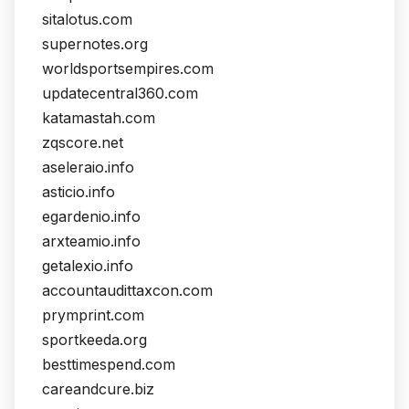
sitalotus.com
supernotes.org
worldsportsempires.com
updatecentral360.com
katamastah.com
zqscore.net
aseleraio.info
asticio.info
egardenio.info
arxteamio.info
getalexio.info
accountaudittaxcon.com
prymprint.com
sportkeeda.org
besttimespend.com
careandcure.biz