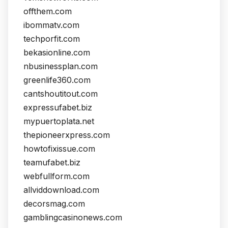
offthem.com
ibommatv.com
techporfit.com
bekasionline.com
nbusinessplan.com
greenlife360.com
cantshoutitout.com
expressufabet.biz
mypuertoplata.net
thepioneerxpress.com
howtofixissue.com
teamufabet.biz
webfullform.com
allviddownload.com
decorsmag.com
gamblingcasinonews.com