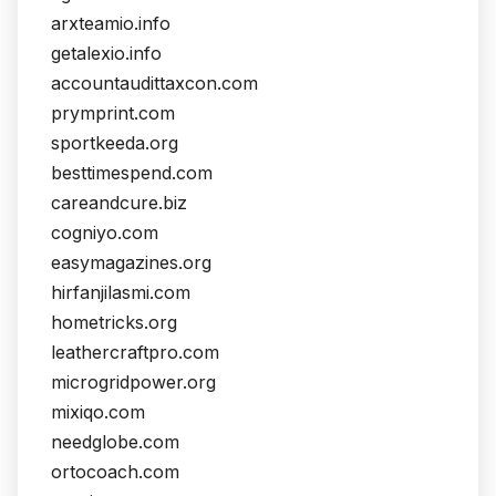
arxteamio.info
getalexio.info
accountaudittaxcon.com
prymprint.com
sportkeeda.org
besttimespend.com
careandcure.biz
cogniyo.com
easymagazines.org
hirfanjilasmi.com
hometricks.org
leathercraftpro.com
microgridpower.org
mixiqo.com
needglobe.com
ortocoach.com