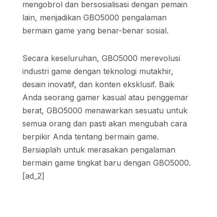
mengobrol dan bersosialisasi dengan pemain
lain, menjadikan GBO5000 pengalaman
bermain game yang benar-benar sosial.
Secara keseluruhan, GBO5000 merevolusi
industri game dengan teknologi mutakhir,
desain inovatif, dan konten eksklusif. Baik
Anda seorang gamer kasual atau penggemar
berat, GBO5000 menawarkan sesuatu untuk
semua orang dan pasti akan mengubah cara
berpikir Anda tentang bermain game.
Bersiaplah untuk merasakan pengalaman
bermain game tingkat baru dengan GBO5000.
[ad_2]