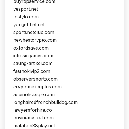
buyrdpservice.com
yesport.net
tostylo.com
yougetthat.net
sportsnetclub.com
newbestcrypto.com
oxfordsave.com
iclassicgames.com
saung-artikel.com
fasthokivip2.com
observersports.com
cryptominingplus.com
aquinoticiaspe.com
longhairedfrenchbulldog.com
lawyersforhire.co
businemarket.com
matahari88play.net