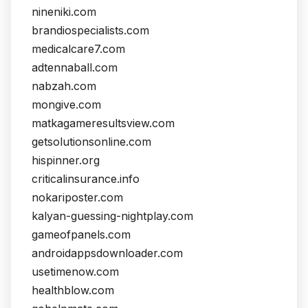
nineniki.com
brandiospecialists.com
medicalcare7.com
adtennaball.com
nabzah.com
mongive.com
matkagameresultsview.com
getsolutionsonline.com
hispinner.org
criticalinsurance.info
nokariposter.com
kalyan-guessing-nightplay.com
gameofpanels.com
androidappsdownloader.com
usetimenow.com
healthblow.com