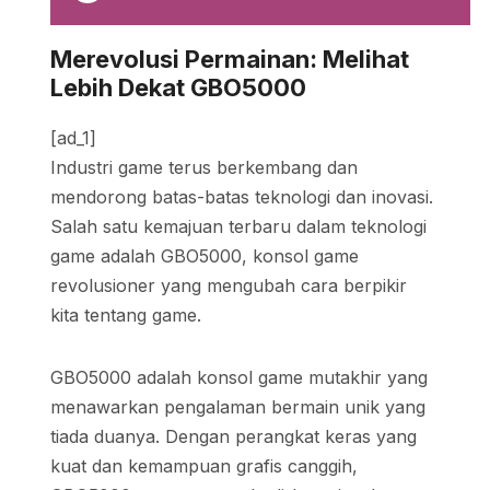
Merevolusi Permainan: Melihat
Lebih Dekat GBO5000
[ad_1]
Industri game terus berkembang dan
mendorong batas-batas teknologi dan inovasi.
Salah satu kemajuan terbaru dalam teknologi
game adalah GBO5000, konsol game
revolusioner yang mengubah cara berpikir
kita tentang game.
GBO5000 adalah konsol game mutakhir yang
menawarkan pengalaman bermain unik yang
tiada duanya. Dengan perangkat keras yang
kuat dan kemampuan grafis canggih,