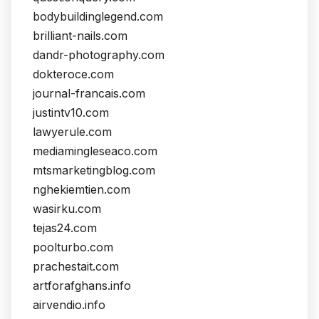
bodybuildinglegend.com
brilliant-nails.com
dandr-photography.com
dokteroce.com
journal-francais.com
justintv10.com
lawyerule.com
mediamingleseaco.com
mtsmarketingblog.com
nghekiemtien.com
wasirku.com
tejas24.com
poolturbo.com
prachestait.com
artforafghans.info
airvendio.info