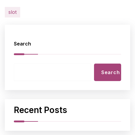
slot
Search
Search
Recent Posts