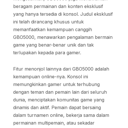
beragam permainan dan konten eksklusif
yang hanya tersedia di konsol. Judul eksklusif
ini telah dirancang khusus untuk
memanfaatkan kemampuan canggih
GBO5000, menawarkan pengalaman bermain
game yang benar-benar unik dan tak
terlupakan kepada para gamer.
Fitur menonjol lainnya dari GBO5000 adalah
kemampuan online-nya. Konsol ini
memungkinkan gamer untuk terhubung
dengan teman dan pemain lain dari seluruh
dunia, menciptakan komunitas game yang
dinamis dan aktif. Pemain dapat bersaing
dalam turnamen online, bekerja sama dalam
permainan multipemain, atau sekadar