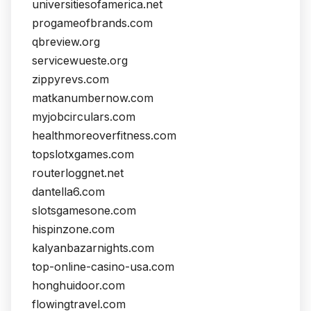
universitiesofamerica.net
progameofbrands.com
qbreview.org
servicewueste.org
zippyrevs.com
matkanumbernow.com
myjobcirculars.com
healthmoreoverfitness.com
topslotxgames.com
routerloggnet.net
dantella6.com
slotsgamesone.com
hispinzone.com
kalyanbazarnights.com
top-online-casino-usa.com
honghuidoor.com
flowingtravel.com