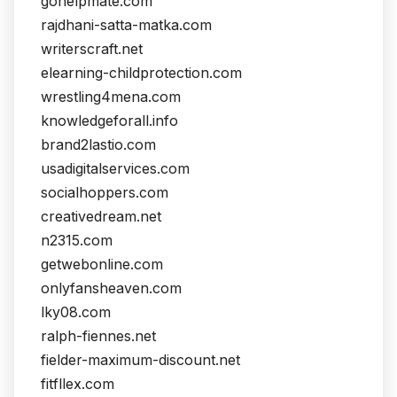
gohelpmate.com
rajdhani-satta-matka.com
writerscraft.net
elearning-childprotection.com
wrestling4mena.com
knowledgeforall.info
brand2lastio.com
usadigitalservices.com
socialhoppers.com
creativedream.net
n2315.com
getwebonline.com
onlyfansheaven.com
lky08.com
ralph-fiennes.net
fielder-maximum-discount.net
fitfllex.com