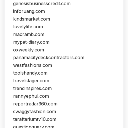
genesisbusinesscredit.com
inforuang.com
kindsmarket.com
luvelylife.com
macramb.com
mypet-diary.com
oxweekly.com
panamacitydeckcontractors.com
westfashions.com
toolshandy.com
travelstager.com
trendinspires.com
rannyephul.com
reportradar360.com
swaggyfashion.com
taraftariumtv10.com
questionquery.com