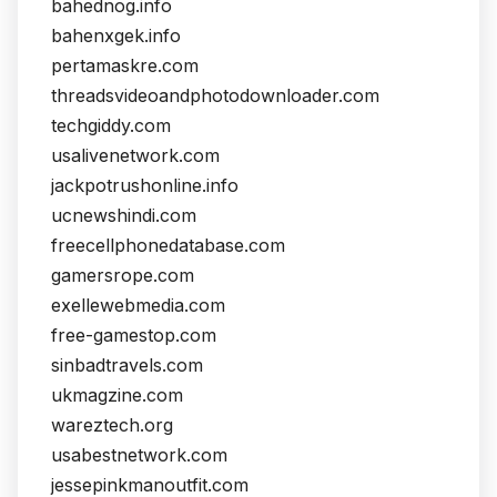
bahednog.info
bahenxgek.info
pertamaskre.com
threadsvideoandphotodownloader.com
techgiddy.com
usalivenetwork.com
jackpotrushonline.info
ucnewshindi.com
freecellphonedatabase.com
gamersrope.com
exellewebmedia.com
free-gamestop.com
sinbadtravels.com
ukmagzine.com
wareztech.org
usabestnetwork.com
jessepinkmanoutfit.com