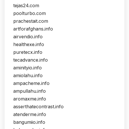
tejas24.com
poolturbo.com
prachestait.com
artforafghans.info
airvendio.info
healthexe.info
puretecx.info
tecadvance.info
aminityio.info
amiolahu.info
ampacheme.info
ampullahu.info
aromaxme.info
asserthatecontrast.info
atenderme.info
bangumiio.info