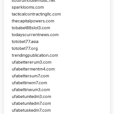
soulfulhousemusic.net
sparklooms.com
tacticalcontractingllc.com
thecapitalpowers.com
tobabet88slot3.com
todayscurrentnews.com
totobet77.asia
totobet77.org
trendingpublication.com
ufabettererum3.com
ufabettermentm4.com
ufabettersum7.com
ufabettinwm7.com
ufabettinwum3.com
ufabetunitedm3.com
ufabetunitedm7.com
ufabetuskedm7.com