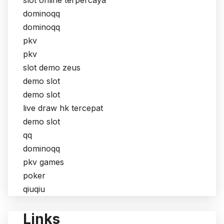
slot online terpercaya
dominoqq
dominoqq
pkv
pkv
slot demo zeus
demo slot
demo slot
live draw hk tercepat
demo slot
qq
dominoqq
pkv games
poker
qiuqiu
Links