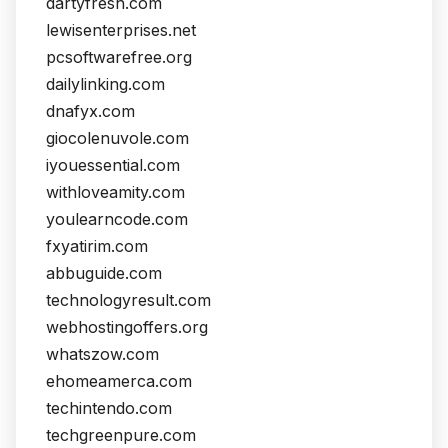
dartyfresh.com
lewisenterprises.net
pcsoftwarefree.org
dailylinking.com
dnafyx.com
giocolenuvole.com
iyouessential.com
withloveamity.com
youlearncode.com
fxyatirim.com
abbuguide.com
technologyresult.com
webhostingoffers.org
whatszow.com
ehomeamerca.com
techintendo.com
techgreenpure.com