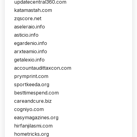
updatecentral360.com
katamastah.com
zqscore.net
aseleraio.info
asticio.info
egardenio.info
arxteamio.info
getalexio.info
accountaudittaxcon.com
prymprint.com
sportkeeda.org
besttimespend.com
careandcure.biz
cogniyo.com
easymagazines.org
hirfanjilasmi.com
hometricks.org