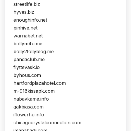
streetlife.biz
hyves.biz
enoughinfo.net
pinhive.net
warnabet.net
bollym4u.me
bolly2tollyblog.me
pandaclub.me
flyttevask.io
byhous.com
hartfordplazahotel.com
m-918kissapk.com
nabavkame.info
gakbiasa.com
iflowerhu.info
chicagocrystalconnection.com
imanabadii.com