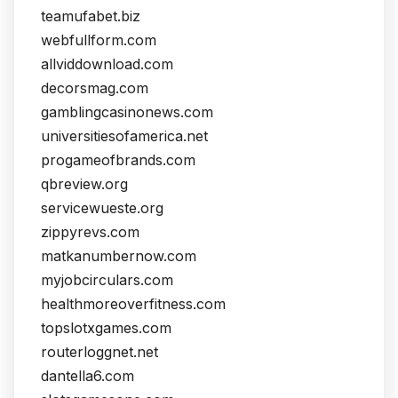
teamufabet.biz
webfullform.com
allviddownload.com
decorsmag.com
gamblingcasinonews.com
universitiesofamerica.net
progameofbrands.com
qbreview.org
servicewueste.org
zippyrevs.com
matkanumbernow.com
myjobcirculars.com
healthmoreoverfitness.com
topslotxgames.com
routerloggnet.net
dantella6.com