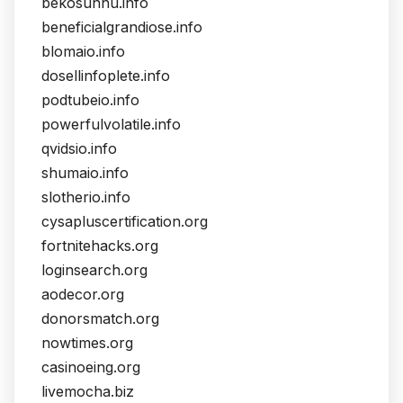
bekosunhu.info
beneficialgrandiose.info
blomaio.info
dosellinfoplete.info
podtubeio.info
powerfulvolatile.info
qvidsio.info
shumaio.info
slotherio.info
cysapluscertification.org
fortnitehacks.org
loginsearch.org
aodecor.org
donorsmatch.org
nowtimes.org
casinoeing.org
livemocha.biz