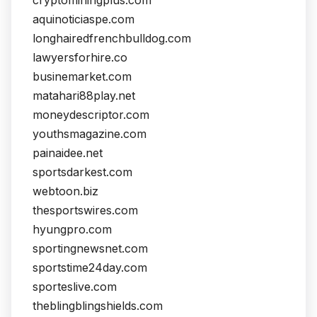
cryptominingplus.com
aquinoticiaspe.com
longhairedfrenchbulldog.com
lawyersforhire.co
businemarket.com
matahari88play.net
moneydescriptor.com
youthsmagazine.com
painaidee.net
sportsdarkest.com
webtoon.biz
thesportswires.com
hyungpro.com
sportingnewsnet.com
sportstime24day.com
sporteslive.com
theblingblingshields.com