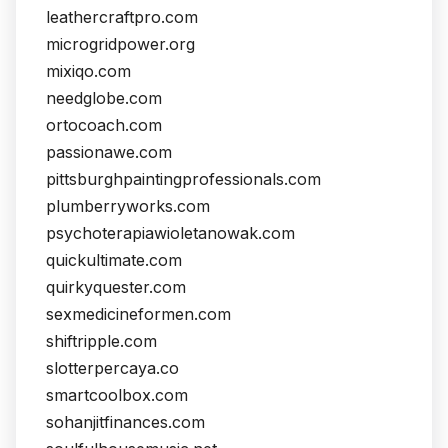
leathercraftpro.com
microgridpower.org
mixiqo.com
needglobe.com
ortocoach.com
passionawe.com
pittsburghpaintingprofessionals.com
plumberryworks.com
psychoterapiawioletanowak.com
quickultimate.com
quirkyquester.com
sexmedicineformen.com
shiftripple.com
slotterpercaya.co
smartcoolbox.com
sohanjitfinances.com