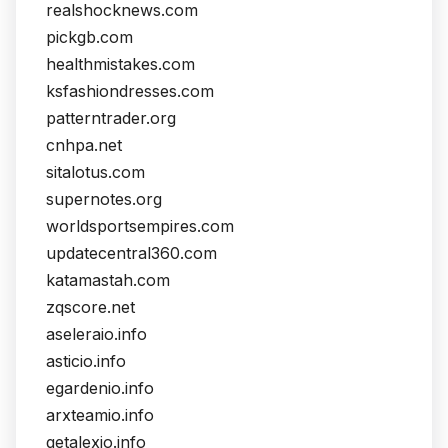
realshocknews.com
pickgb.com
healthmistakes.com
ksfashiondresses.com
patterntrader.org
cnhpa.net
sitalotus.com
supernotes.org
worldsportsempires.com
updatecentral360.com
katamastah.com
zqscore.net
aseleraio.info
asticio.info
egardenio.info
arxteamio.info
getalexio.info