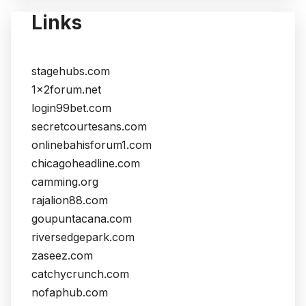
Links
stagehubs.com
1x2forum.net
login99bet.com
secretcourtesans.com
onlinebahisforum1.com
chicagoheadline.com
camming.org
rajalion88.com
goupuntacana.com
riversedgepark.com
zaseez.com
catchycrunch.com
nofaphub.com