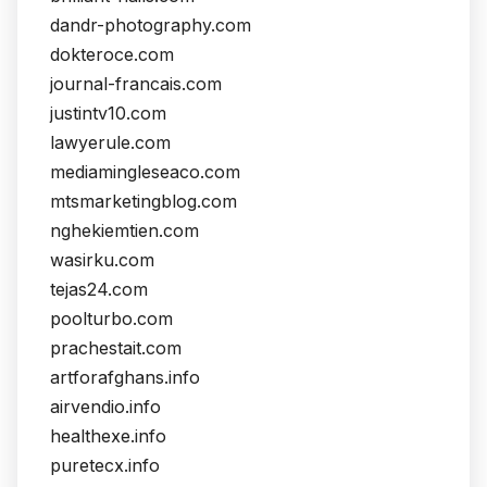
dandr-photography.com
dokteroce.com
journal-francais.com
justintv10.com
lawyerule.com
mediamingleseaco.com
mtsmarketingblog.com
nghekiemtien.com
wasirku.com
tejas24.com
poolturbo.com
prachestait.com
artforafghans.info
airvendio.info
healthexe.info
puretecx.info