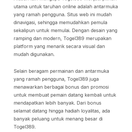
utama untuk taruhan online adalah antarmuka
yang ramah pengguna. Situs web ini mudah
dinavigasi, sehingga memudahkan pemula
sekalipun untuk memulai. Dengan desain yang
ramping dan modern, Togel389 merupakan
platform yang menarik secara visual dan
mudah digunakan.
Selain beragam permainan dan antarmuka
yang ramah pengguna, Togel389 juga
menawarkan berbagai bonus dan promosi
untuk membuat pemain datang kembali untuk
mendapatkan lebih banyak. Dari bonus
selamat datang hingga hadiah loyalitas, ada
banyak peluang untuk menang besar di
Togel389.