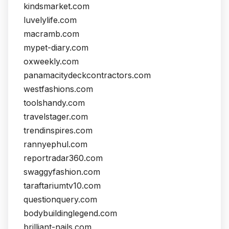
kindsmarket.com
luvelylife.com
macramb.com
mypet-diary.com
oxweekly.com
panamacitydeckcontractors.com
westfashions.com
toolshandy.com
travelstager.com
trendinspires.com
rannyephul.com
reportradar360.com
swaggyfashion.com
taraftariumtv10.com
questionquery.com
bodybuildinglegend.com
brilliant-nails.com