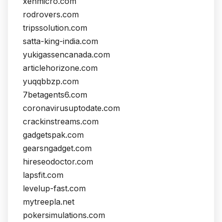
xenmicro.com
rodrovers.com
tripssolution.com
satta-king-india.com
yukigassencanada.com
articlehorizone.com
yuqqbbzp.com
7betagents6.com
coronavirusuptodate.com
crackinstreams.com
gadgetspak.com
gearsngadget.com
hireseodoctor.com
lapsfit.com
levelup-fast.com
mytreepla.net
pokersimulations.com