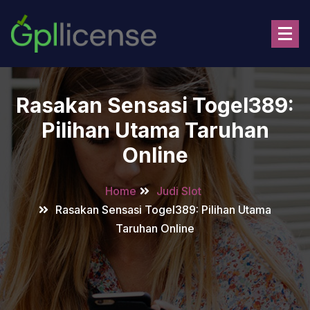
Skip
to
content
Rasakan Sensasi Togel389:
Pilihan Utama Taruhan
Online
Home
Judi Slot
Rasakan Sensasi Togel389: Pilihan Utama
Taruhan Online