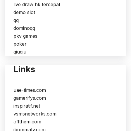
live draw hk tercepat
demo slot
qq
dominoqq
pkv games
poker
qiuqiu
Links
uae-times.com
gamerifys.com
inspiratif.net
vsmsnetworks.com
offthem.com
ibommatv.com