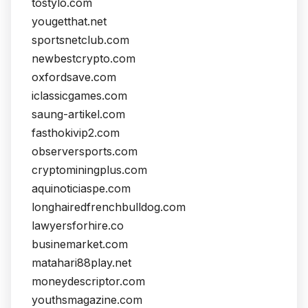
tostylo.com
yougetthat.net
sportsnetclub.com
newbestcrypto.com
oxfordsave.com
iclassicgames.com
saung-artikel.com
fasthokivip2.com
observersports.com
cryptominingplus.com
aquinoticiaspe.com
longhairedfrenchbulldog.com
lawyersforhire.co
businemarket.com
matahari88play.net
moneydescriptor.com
youthsmagazine.com