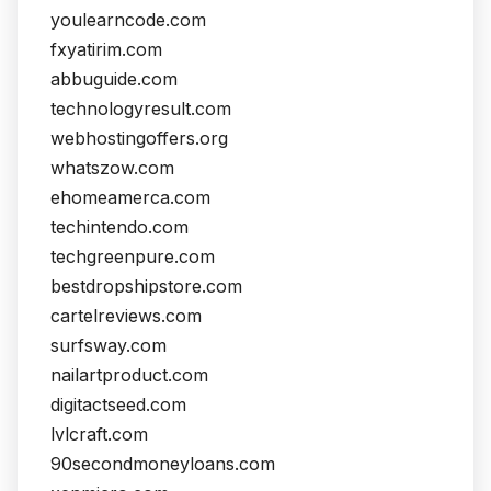
youlearncode.com
fxyatirim.com
abbuguide.com
technologyresult.com
webhostingoffers.org
whatszow.com
ehomeamerca.com
techintendo.com
techgreenpure.com
bestdropshipstore.com
cartelreviews.com
surfsway.com
nailartproduct.com
digitactseed.com
lvlcraft.com
90secondmoneyloans.com