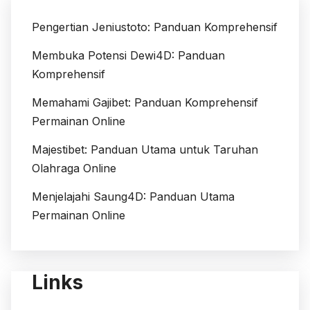
Pengertian Jeniustoto: Panduan Komprehensif
Membuka Potensi Dewi4D: Panduan
Komprehensif
Memahami Gajibet: Panduan Komprehensif
Permainan Online
Majestibet: Panduan Utama untuk Taruhan
Olahraga Online
Menjelajahi Saung4D: Panduan Utama
Permainan Online
Links