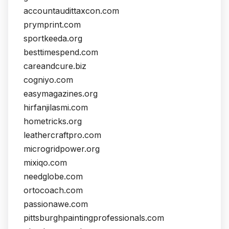
accountaudittaxcon.com
prymprint.com
sportkeeda.org
besttimespend.com
careandcure.biz
cogniyo.com
easymagazines.org
hirfanjilasmi.com
hometricks.org
leathercraftpro.com
microgridpower.org
mixiqo.com
needglobe.com
ortocoach.com
passionawe.com
pittsburghpaintingprofessionals.com