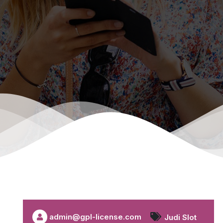
admin@gpl-license.com
Judi Slot