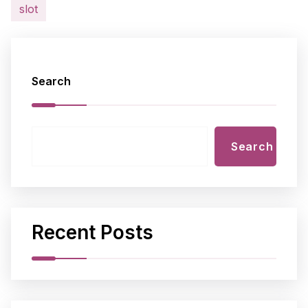
slot
Search
Search
Recent Posts