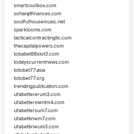
smartcoolbox.com
sohanjitfinances.com
soulfulhousemusic.net
sparklooms.com
tacticalcontractingllc.com
thecapitalpowers.com
tobabet88slot3.com
todayscurrentnews.com
totobet77.asia
totobet77.org
trendingpublication.com
ufabettererum3.com
ufabettermentm4.com
ufabettersum7.com
ufabettinwm7.com
ufabettinwum3.com