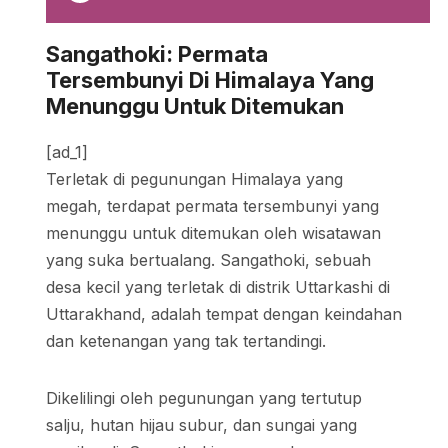
Sangathoki: Permata
Tersembunyi Di Himalaya Yang
Menunggu Untuk Ditemukan
[ad_1]
Terletak di pegunungan Himalaya yang
megah, terdapat permata tersembunyi yang
menunggu untuk ditemukan oleh wisatawan
yang suka bertualang. Sangathoki, sebuah
desa kecil yang terletak di distrik Uttarkashi di
Uttarakhand, adalah tempat dengan keindahan
dan ketenangan yang tak tertandingi.
Dikelilingi oleh pegunungan yang tertutup
salju, hutan hijau subur, dan sungai yang