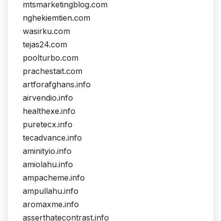
mtsmarketingblog.com
nghekiemtien.com
wasirku.com
tejas24.com
poolturbo.com
prachestait.com
artforafghans.info
airvendio.info
healthexe.info
puretecx.info
tecadvance.info
aminityio.info
amiolahu.info
ampacheme.info
ampullahu.info
aromaxme.info
asserthatecontrast.info