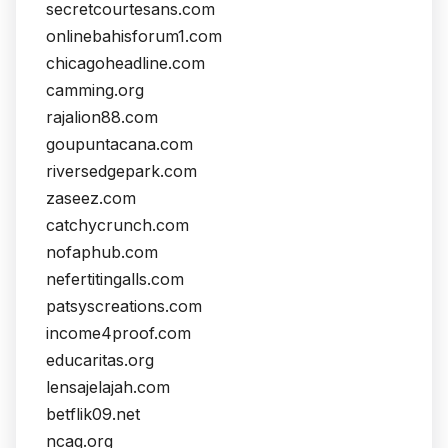
secretcourtesans.com
onlinebahisforum1.com
chicagoheadline.com
camming.org
rajalion88.com
goupuntacana.com
riversedgepark.com
zaseez.com
catchycrunch.com
nofaphub.com
nefertitingalls.com
patsyscreations.com
income4proof.com
educaritas.org
lensajelajah.com
betflik09.net
ncaq.org