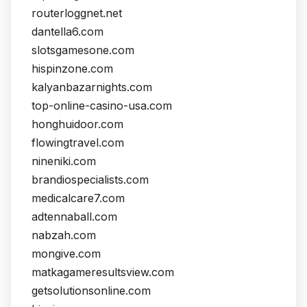
routerloggnet.net
dantella6.com
slotsgamesone.com
hispinzone.com
kalyanbazarnights.com
top-online-casino-usa.com
honghuidoor.com
flowingtravel.com
nineniki.com
brandiospecialists.com
medicalcare7.com
adtennaball.com
nabzah.com
mongive.com
matkagameresultsview.com
getsolutionsonline.com