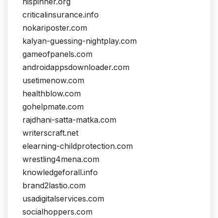
hispinner.org
criticalinsurance.info
nokariposter.com
kalyan-guessing-nightplay.com
gameofpanels.com
androidappsdownloader.com
usetimenow.com
healthblow.com
gohelpmate.com
rajdhani-satta-matka.com
writerscraft.net
elearning-childprotection.com
wrestling4mena.com
knowledgeforall.info
brand2lastio.com
usadigitalservices.com
socialhoppers.com