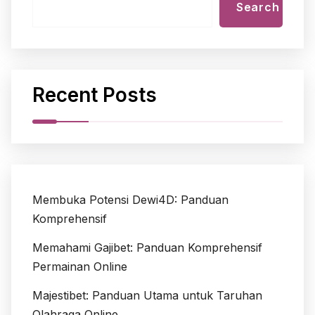
Search
Recent Posts
Membuka Potensi Dewi4D: Panduan
Komprehensif
Memahami Gajibet: Panduan Komprehensif
Permainan Online
Majestibet: Panduan Utama untuk Taruhan
Olahraga Online