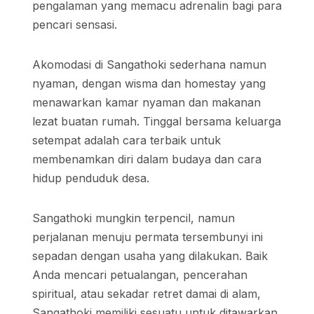
pengalaman yang memacu adrenalin bagi para
pencari sensasi.
Akomodasi di Sangathoki sederhana namun
nyaman, dengan wisma dan homestay yang
menawarkan kamar nyaman dan makanan
lezat buatan rumah. Tinggal bersama keluarga
setempat adalah cara terbaik untuk
membenamkan diri dalam budaya dan cara
hidup penduduk desa.
Sangathoki mungkin terpencil, namun
perjalanan menuju permata tersembunyi ini
sepadan dengan usaha yang dilakukan. Baik
Anda mencari petualangan, pencerahan
spiritual, atau sekadar retret damai di alam,
Sangathoki memiliki sesuatu untuk ditawarkan