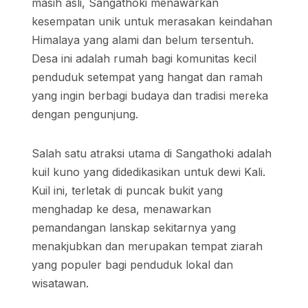
masih asli, Sangathoki menawarkan
kesempatan unik untuk merasakan keindahan
Himalaya yang alami dan belum tersentuh.
Desa ini adalah rumah bagi komunitas kecil
penduduk setempat yang hangat dan ramah
yang ingin berbagi budaya dan tradisi mereka
dengan pengunjung.
Salah satu atraksi utama di Sangathoki adalah
kuil kuno yang didedikasikan untuk dewi Kali.
Kuil ini, terletak di puncak bukit yang
menghadap ke desa, menawarkan
pemandangan lanskap sekitarnya yang
menakjubkan dan merupakan tempat ziarah
yang populer bagi penduduk lokal dan
wisatawan.