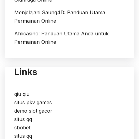
Menjelajahi Saung4D: Panduan Utama
Permainan Online
Ahlicasino: Panduan Utama Anda untuk
Permainan Online
Links
qiu qiu
situs pkv games
demo slot gacor
situs qq
sbobet
situs qq