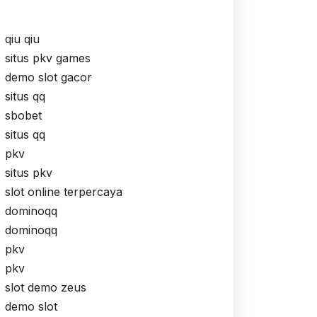
qiu qiu
situs pkv games
demo slot gacor
situs qq
sbobet
situs qq
pkv
situs pkv
slot online terpercaya
dominoqq
dominoqq
pkv
pkv
slot demo zeus
demo slot