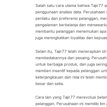
Salah satu cara utama bahwa Tajir77 ad
penggunaan analisis data. Perusahaan
perilaku dan preferensi pelanggan, m
pengalaman berbelanja dan menawarkan
membantu pelanggan menemukan apa ya
juga meningkatkan loyalitas dan kepua
Selain itu, Tajir77 telah menerapkan s
membedakannya dari pesaing. Perusaha
untuk berbagai produk, dan juga seri
memberi insentif kepada pelanggan un
keterjangkauan dan nilai ini telah mem
besar dan setia.
Cara lain yang Tajir77 merevolusi bela
pelanggan. Perusahaan ini memiliki tim