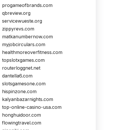
progameofbrands.com
qbreview.org
servicewueste.org
zippyrevs.com
matkanumbernow.com
myjobcirculars.com
healthmoreoverfitness.com
topslotxgames.com
routerloggnet.net
dantella6.com
slotsgamesone.com
hispinzone.com
kalyanbazarnights.com
top-online-casino-usa.com
honghuidoor.com
flowingtravel.com