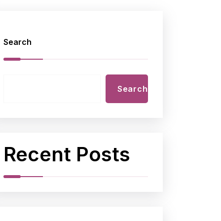
Search
gi inovatif
Search
Recent Posts