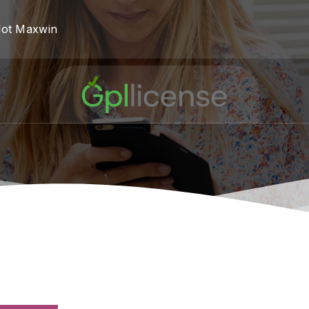
lot Maxwin
olusi belanja online 