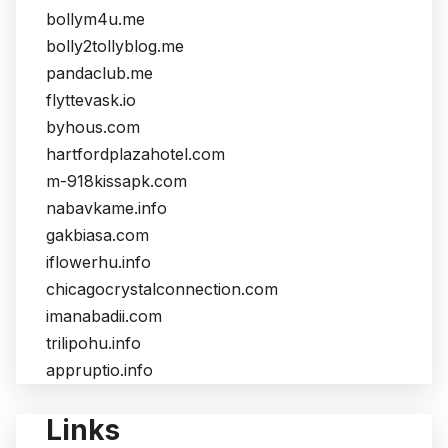
bollym4u.me
bolly2tollyblog.me
pandaclub.me
flyttevask.io
byhous.com
hartfordplazahotel.com
m-918kissapk.com
nabavkame.info
gakbiasa.com
iflowerhu.info
chicagocrystalconnection.com
imanabadii.com
trilipohu.info
appruptio.info
Links