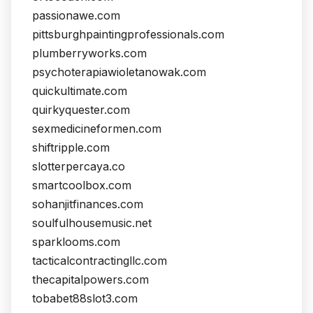
passionawe.com
pittsburghpaintingprofessionals.com
plumberryworks.com
psychoterapiawioletanowak.com
quickultimate.com
quirkyquester.com
sexmedicineformen.com
shiftripple.com
slotterpercaya.co
smartcoolbox.com
sohanjitfinances.com
soulfulhousemusic.net
sparklooms.com
tacticalcontractingllc.com
thecapitalpowers.com
tobabet88slot3.com