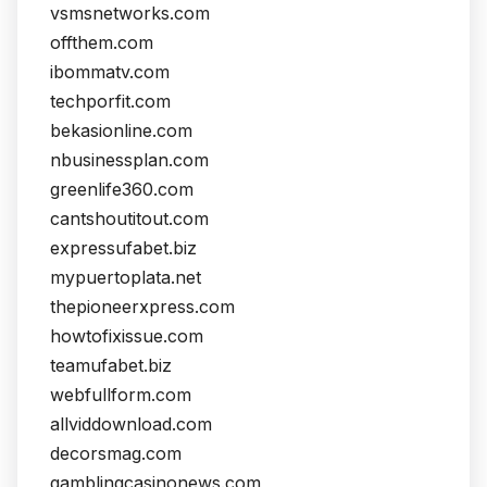
vsmsnetworks.com
offthem.com
ibommatv.com
techporfit.com
bekasionline.com
nbusinessplan.com
greenlife360.com
cantshoutitout.com
expressufabet.biz
mypuertoplata.net
thepioneerxpress.com
howtofixissue.com
teamufabet.biz
webfullform.com
allviddownload.com
decorsmag.com
gamblingcasinonews.com