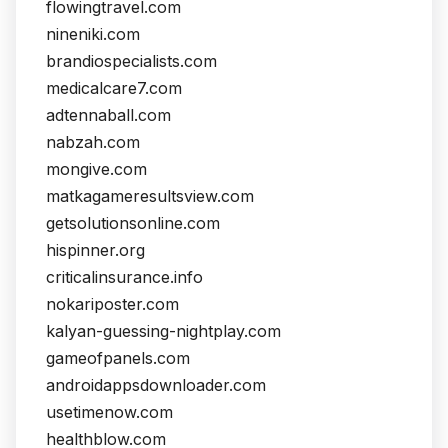
flowingtravel.com
nineniki.com
brandiospecialists.com
medicalcare7.com
adtennaball.com
nabzah.com
mongive.com
matkagameresultsview.com
getsolutionsonline.com
hispinner.org
criticalinsurance.info
nokariposter.com
kalyan-guessing-nightplay.com
gameofpanels.com
androidappsdownloader.com
usetimenow.com
healthblow.com