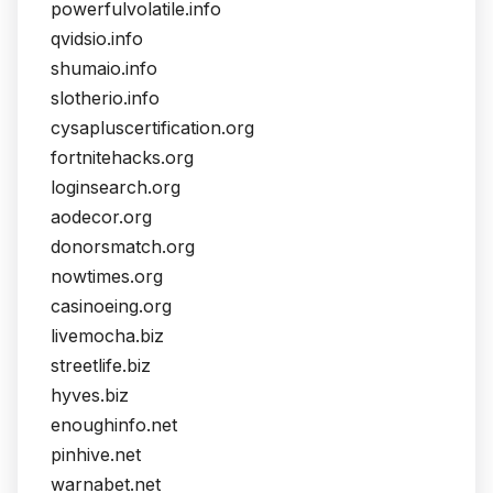
powerfulvolatile.info
qvidsio.info
shumaio.info
slotherio.info
cysapluscertification.org
fortnitehacks.org
loginsearch.org
aodecor.org
donorsmatch.org
nowtimes.org
casinoeing.org
livemocha.biz
streetlife.biz
hyves.biz
enoughinfo.net
pinhive.net
warnabet.net