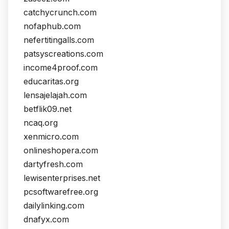
catchycrunch.com
nofaphub.com
nefertitingalls.com
patsyscreations.com
income4proof.com
educaritas.org
lensajelajah.com
betflik09.net
ncaq.org
xenmicro.com
onlineshopera.com
dartyfresh.com
lewisenterprises.net
pcsoftwarefree.org
dailylinking.com
dnafyx.com