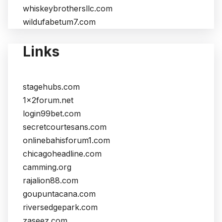
whiskeybrothersllc.com
wildufabetum7.com
Links
stagehubs.com
1x2forum.net
login99bet.com
secretcourtesans.com
onlinebahisforum1.com
chicagoheadline.com
camming.org
rajalion88.com
goupuntacana.com
riversedgepark.com
zaseez.com