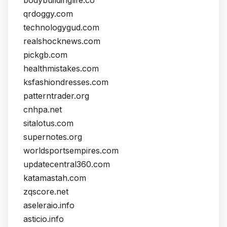
bodybuildinglife.co
qrdoggy.com
technologygud.com
realshocknews.com
pickgb.com
healthmistakes.com
ksfashiondresses.com
patterntrader.org
cnhpa.net
sitalotus.com
supernotes.org
worldsportsempires.com
updatecentral360.com
katamastah.com
zqscore.net
aseleraio.info
asticio.info