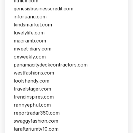
fitfllex.com
genesisbusinesscredit.com
inforuang.com
kindsmarket.com
luvelylife.com
macramb.com
mypet-diary.com
oxweekly.com
panamacitydeckcontractors.com
westfashions.com
toolshandy.com
travelstager.com
trendinspires.com
rannyephul.com
reportradar360.com
swaggyfashion.com
taraftariumtv10.com