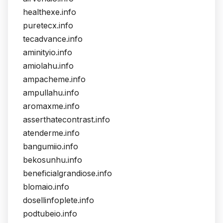
healthexe.info
puretecx.info
tecadvance.info
aminityio.info
amiolahu.info
ampacheme.info
ampullahu.info
aromaxme.info
asserthatecontrast.info
atenderme.info
bangumiio.info
bekosunhu.info
beneficialgrandiose.info
blomaio.info
dosellinfoplete.info
podtubeio.info