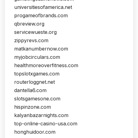
universitiesofamerica.net
progameofbrands.com
qbreview.org
servicewueste.org
zippyrevs.com
matkanumbernow.com
myjobcirculars.com
healthmoreoverfitness.com
topslotxgames.com
routerloggnet.net
dantella6.com
slotsgamesone.com
hispinzone.com
kalyanbazarnights.com
top-online-casino-usa.com
honghuidoor.com