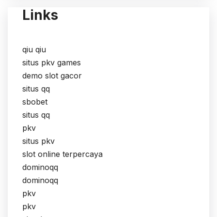
Links
qiu qiu
situs pkv games
demo slot gacor
situs qq
sbobet
situs qq
pkv
situs pkv
slot online terpercaya
dominoqq
dominoqq
pkv
pkv