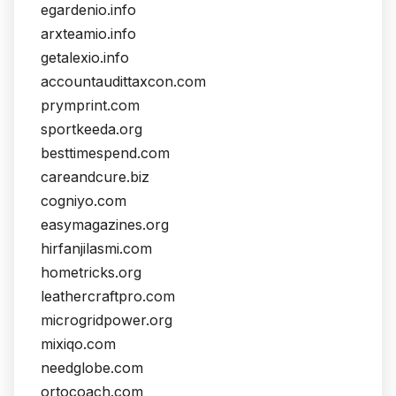
egardenio.info
arxteamio.info
getalexio.info
accountaudittaxcon.com
prymprint.com
sportkeeda.org
besttimespend.com
careandcure.biz
cogniyo.com
easymagazines.org
hirfanjilasmi.com
hometricks.org
leathercraftpro.com
microgridpower.org
mixiqo.com
needglobe.com
ortocoach.com