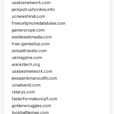
usalivenetwork.com
jackpotrushonline.info
ucnewshindi.com
freecellphonedatabase.com
gamersrope.com
exellewebmedia.com
free-gamestop.com
sinbadtravels.com
ukmagzine.com
wareztech.org
usabestnetwork.com
jessepinkmanoutfit.com
umailsend.com
retarys.com
fasterformationcpf.com
goldensnuggles.com
lookbattlemap.com