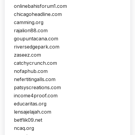
onlinebahisforum1.com
chicagoheadline.com
camming.org
rajalion88.com
goupuntacana.com
riversedgepark.com
zaseez.com
catchycrunch.com
nofaphub.com
nefertitingalls.com
patsyscreations.com
income4proof.com
educaritas.org
lensajelajah.com
betflik09.net
ncaq.org