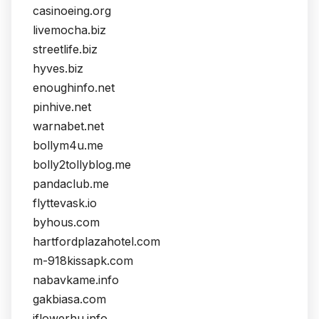
casinoeing.org
livemocha.biz
streetlife.biz
hyves.biz
enoughinfo.net
pinhive.net
warnabet.net
bollym4u.me
bolly2tollyblog.me
pandaclub.me
flyttevask.io
byhous.com
hartfordplazahotel.com
m-918kissapk.com
nabavkame.info
gakbiasa.com
iflowerhu.info