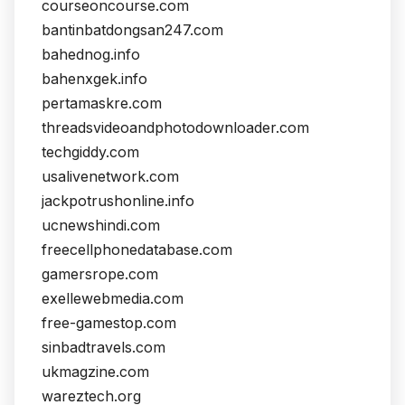
courseoncourse.com
bantinbatdongsan247.com
bahednog.info
bahenxgek.info
pertamaskre.com
threadsvideoandphotodownloader.com
techgiddy.com
usalivenetwork.com
jackpotrushonline.info
ucnewshindi.com
freecellphonedatabase.com
gamersrope.com
exellewebmedia.com
free-gamestop.com
sinbadtravels.com
ukmagzine.com
wareztech.org