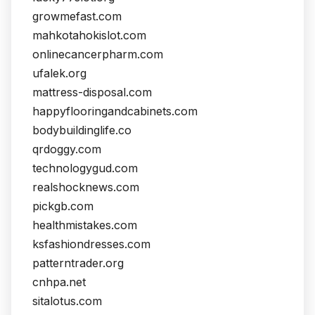
growmefast.com
mahkotahokislot.com
onlinecancerpharm.com
ufalek.org
mattress-disposal.com
happyflooringandcabinets.com
bodybuildinglife.co
qrdoggy.com
technologygud.com
realshocknews.com
pickgb.com
healthmistakes.com
ksfashiondresses.com
patterntrader.org
cnhpa.net
sitalotus.com