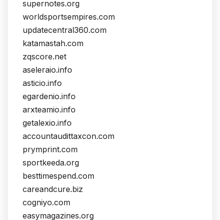
supernotes.org
worldsportsempires.com
updatecentral360.com
katamastah.com
zqscore.net
aseleraio.info
asticio.info
egardenio.info
arxteamio.info
getalexio.info
accountaudittaxcon.com
prymprint.com
sportkeeda.org
besttimespend.com
careandcure.biz
cogniyo.com
easymagazines.org