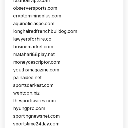
fasthokivip2.com
observersports.com
cryptominingplus.com
aquinoticiaspe.com
longhairedfrenchbulldog.com
lawyersforhire.co
businemarket.com
matahari88play.net
moneydescriptor.com
youthsmagazine.com
painaidee.net
sportsdarkest.com
webtoon.biz
thesportswires.com
hyungpro.com
sportingnewsnet.com
sportstime24day.com