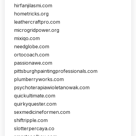
hirfanjilasmi.com
hometricks.org
leathercraftpro.com
microgridpower.org
mixiqo.com
needglobe.com
ortocoach.com
passionawe.com
pittsburghpaintingprofessionals.com
plumberryworks.com
psychoterapiawioletanowak.com
quickultimate.com
quirkyquester.com
sexmedicineformen.com
shiftripple.com
slotterpercaya.co