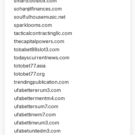
smartcoolbox.com
sohanjitfinances.com
soulfulhousemusic.net
sparklooms.com
tacticalcontractingllc.com
thecapitalpowers.com
tobabet88slot3.com
todayscurrentnews.com
totobet77.asia
totobet77.org
trendingpublication.com
ufabettererum3.com
ufabettermentm4.com
ufabettersum7.com
ufabettinwm7.com
ufabettinwum3.com
ufabetunitedm3.com