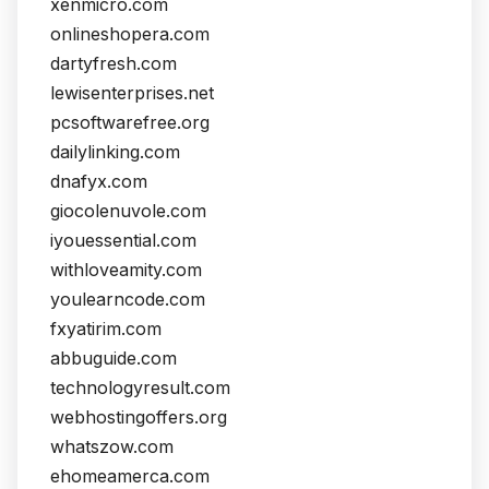
xenmicro.com
onlineshopera.com
dartyfresh.com
lewisenterprises.net
pcsoftwarefree.org
dailylinking.com
dnafyx.com
giocolenuvole.com
iyouessential.com
withloveamity.com
youlearncode.com
fxyatirim.com
abbuguide.com
technologyresult.com
webhostingoffers.org
whatszow.com
ehomeamerca.com