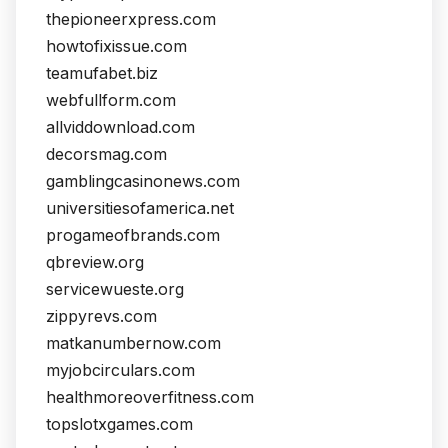
thepioneerxpress.com
howtofixissue.com
teamufabet.biz
webfullform.com
allviddownload.com
decorsmag.com
gamblingcasinonews.com
universitiesofamerica.net
progameofbrands.com
qbreview.org
servicewueste.org
zippyrevs.com
matkanumbernow.com
myjobcirculars.com
healthmoreoverfitness.com
topslotxgames.com