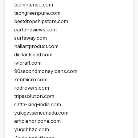
techintendo.com
techgreenpure.com
bestdropshipstore.com
cartelreviews.com
surfsway.com
nailartproduct.com
digitactseed.com
lvlcraft.com
90secondmoneyloans.com
xenmicro.com
rodrovers.com
tripssolution.com
satta-king-india.com
yukigassencanada.com
articlehorizone.com
yuqqbbzp.com
7betagents6.com