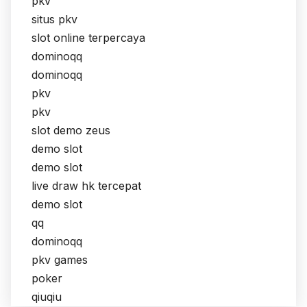
pkv
situs pkv
slot online terpercaya
dominoqq
dominoqq
pkv
pkv
slot demo zeus
demo slot
demo slot
live draw hk tercepat
demo slot
qq
dominoqq
pkv games
poker
qiuqiu