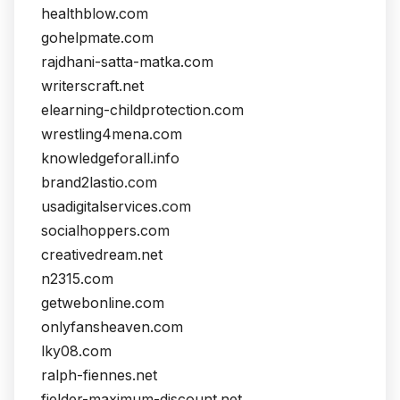
healthblow.com
gohelpmate.com
rajdhani-satta-matka.com
writerscraft.net
elearning-childprotection.com
wrestling4mena.com
knowledgeforall.info
brand2lastio.com
usadigitalservices.com
socialhoppers.com
creativedream.net
n2315.com
getwebonline.com
onlyfansheaven.com
lky08.com
ralph-fiennes.net
fielder-maximum-discount.net