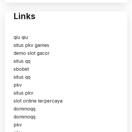
Links
qiu qiu
situs pkv games
demo slot gacor
situs qq
sbobet
situs qq
pkv
situs pkv
slot online terpercaya
dominoqq
dominoqq
pkv