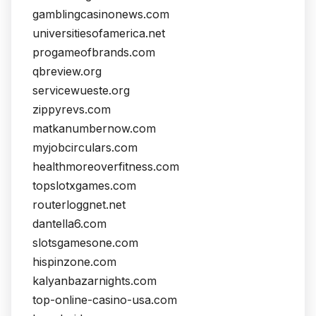
gamblingcasinonews.com
universitiesofamerica.net
progameofbrands.com
qbreview.org
servicewueste.org
zippyrevs.com
matkanumbernow.com
myjobcirculars.com
healthmoreoverfitness.com
topslotxgames.com
routerloggnet.net
dantella6.com
slotsgamesone.com
hispinzone.com
kalyanbazarnights.com
top-online-casino-usa.com