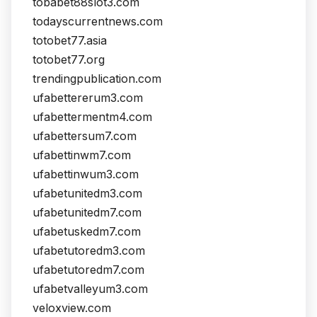
tobabet88slot3.com
todayscurrentnews.com
totobet77.asia
totobet77.org
trendingpublication.com
ufabettererum3.com
ufabettermentm4.com
ufabettersum7.com
ufabettinwm7.com
ufabettinwum3.com
ufabetunitedm3.com
ufabetunitedm7.com
ufabetuskedm7.com
ufabetutoredm3.com
ufabetutoredm7.com
ufabetvalleyum3.com
veloxview.com