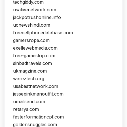
techgiddy.com
usalivenetwork.com
jackpotrushonline.info
ucnewshindi.com
freecellphonedatabase.com
gamersrope.com
exellewebmedia.com
free-gamestop.com
sinbadtravels.com
ukmagzine.com
wareztech.org
usabestnetwork.com
jessepinkmanoutfit.com
umailsend.com
retarys.com
fasterformationcpf.com
goldensnuggles.com