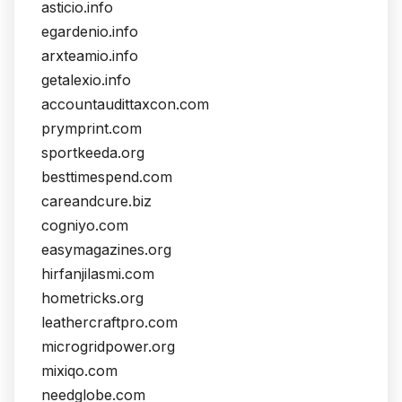
asticio.info
egardenio.info
arxteamio.info
getalexio.info
accountaudittaxcon.com
prymprint.com
sportkeeda.org
besttimespend.com
careandcure.biz
cogniyo.com
easymagazines.org
hirfanjilasmi.com
hometricks.org
leathercraftpro.com
microgridpower.org
mixiqo.com
needglobe.com