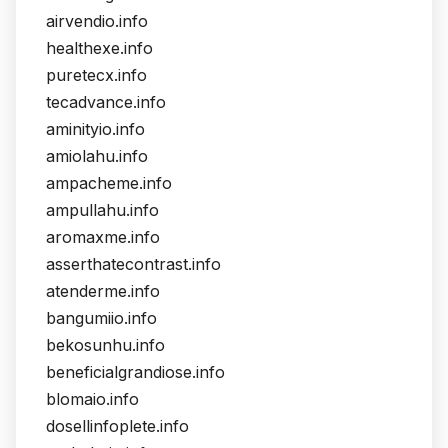
airvendio.info
healthexe.info
puretecx.info
tecadvance.info
aminityio.info
amiolahu.info
ampacheme.info
ampullahu.info
aromaxme.info
asserthatecontrast.info
atenderme.info
bangumiio.info
bekosunhu.info
beneficialgrandiose.info
blomaio.info
dosellinfoplete.info