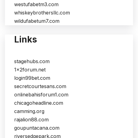
westufabetm3.com
whiskeybrothersllc.com
wildufabetum7.com
Links
stagehubs.com
1x2forum.net
login99bet.com
secretcourtesans.com
onlinebahisforum1.com
chicagoheadline.com
camming.org
rajalion88.com
goupuntacana.com
riversedgepark.com