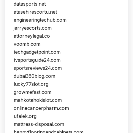
datasports.net
atasehirescortu.net
engineeringtechub.com
jerryescorts.com
attorneylegal.co
voomb.com
techgadgetpoint.com
tvsportsguide24.com
sportsreviews24.com
dubai360blog.com
lucky77slot.org
growmefast.com
mahkotahokislot.com
onlinecancerpharm.com
ufalek.org
mattress-disposal.com
happyflooringandcabinets.com