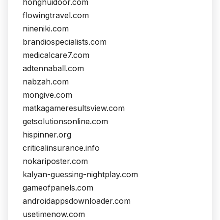
honghuidoor.com
flowingtravel.com
nineniki.com
brandiospecialists.com
medicalcare7.com
adtennaball.com
nabzah.com
mongive.com
matkagameresultsview.com
getsolutionsonline.com
hispinner.org
criticalinsurance.info
nokariposter.com
kalyan-guessing-nightplay.com
gameofpanels.com
androidappsdownloader.com
usetimenow.com