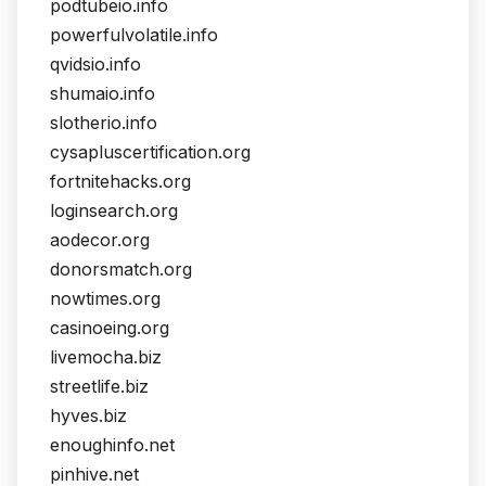
podtubeio.info
powerfulvolatile.info
qvidsio.info
shumaio.info
slotherio.info
cysapluscertification.org
fortnitehacks.org
loginsearch.org
aodecor.org
donorsmatch.org
nowtimes.org
casinoeing.org
livemocha.biz
streetlife.biz
hyves.biz
enoughinfo.net
pinhive.net