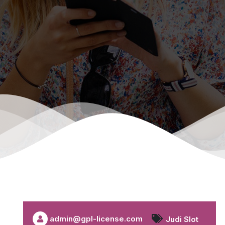
admin@gpl-license.com
Judi Slot