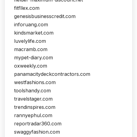
fitfllex.com
genesisbusinesscredit.com
inforuang.com
kindsmarket.com
luvelylife.com
macramb.com
mypet-diary.com
oxweekly.com
panamacitydeckcontractors.com
westfashions.com
toolshandy.com
travelstager.com
trendinspires.com
rannyephul.com
reportradar360.com
swaggyfashion.com