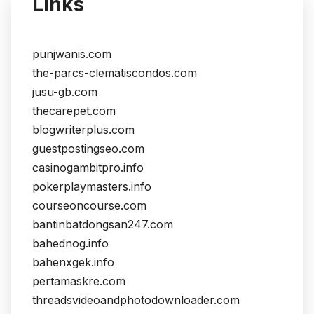
Links
punjwanis.com
the-parcs-clematiscondos.com
jusu-gb.com
thecarepet.com
blogwriterplus.com
guestpostingseo.com
casinogambitpro.info
pokerplaymasters.info
courseoncourse.com
bantinbatdongsan247.com
bahednog.info
bahenxgek.info
pertamaskre.com
threadsvideoandphotodownloader.com