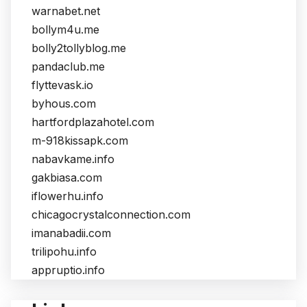
warnabet.net
bollym4u.me
bolly2tollyblog.me
pandaclub.me
flyttevask.io
byhous.com
hartfordplazahotel.com
m-918kissapk.com
nabavkame.info
gakbiasa.com
iflowerhu.info
chicagocrystalconnection.com
imanabadii.com
trilipohu.info
appruptio.info