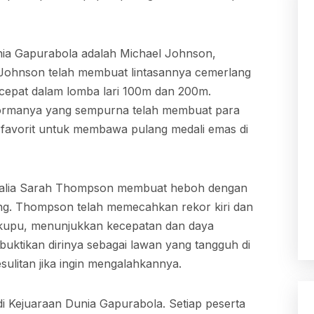
unia Gapurabola adalah Michael Johnson,
. Johnson telah membuat lintasannya cemerlang
cepat dalam lomba lari 100m dan 200m.
formanya yang sempurna telah membuat para
 favorit untuk membawa pulang medali emas di
ralia Sarah Thompson membuat heboh dengan
ng. Thompson telah memecahkan rekor kiri dan
kupu, menunjukkan kecepatan dan daya
buktikan dirinya sebagai lawan yang tangguh di
sulitan jika ingin mengalahkannya.
 di Kejuaraan Dunia Gapurabola. Setiap peserta