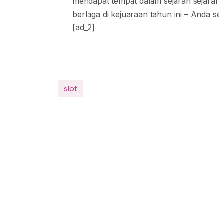
mendapat tempat dalam sejarah sejarah
berlaga di kejuaraan tahun ini – Anda s
[ad_2]
slot