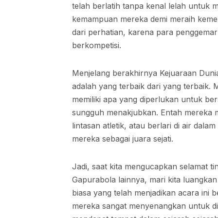
telah berlatih tanpa kenal lelah untuk
kemampuan mereka demi meraih kemena
dari perhatian, karena para penggemar
berkompetisi.
Menjelang berakhirnya Kejuaraan Dunia G
adalah yang terbaik dari yang terbaik
memiliki apa yang diperlukan untuk bers
sungguh menakjubkan. Entah mereka me
lintasan atletik, atau berlari di air dala
mereka sebagai juara sejati.
Jadi, saat kita mengucapkan selamat ti
Gapurabola lainnya, mari kita luangkan
biasa yang telah menjadikan acara ini be
mereka sangat menyenangkan untuk di