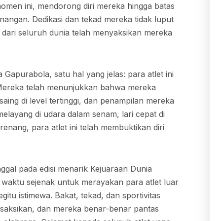
 momen ini, mendorong diri mereka hingga batas
ngan. Dedikasi dan tekad mereka tidak luput
 dari seluruh dunia telah menyaksikan mereka
apurabola, satu hal yang jelas: para atlet ini
. Mereka telah menunjukkan bahwa mereka
aing di level tertinggi, dan penampilan mereka
layang di udara dalam senam, lari cepat di
m renang, para atlet ini telah membuktikan diri
nggal pada edisi menarik Kejuaraan Dunia
 waktu sejenak untuk merayakan para atlet luar
gitu istimewa. Bakat, tekad, dan sportivitas
saksikan, dan mereka benar-benar pantas