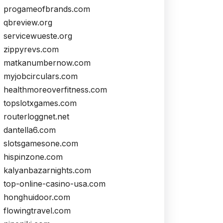
progameofbrands.com
qbreview.org
servicewueste.org
zippyrevs.com
matkanumbernow.com
myjobcirculars.com
healthmoreoverfitness.com
topslotxgames.com
routerloggnet.net
dantella6.com
slotsgamesone.com
hispinzone.com
kalyanbazarnights.com
top-online-casino-usa.com
honghuidoor.com
flowingtravel.com