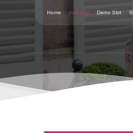
Skip
to
Home
Judi Slot
Demo Slot
S
content
Temui Para A