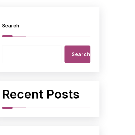
irasi
Search
da visi dan inspirasi
Search
Recent Posts