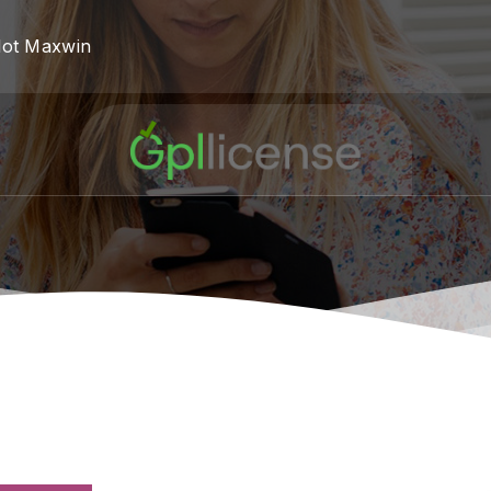
lot Maxwin
 di belakang Orion88