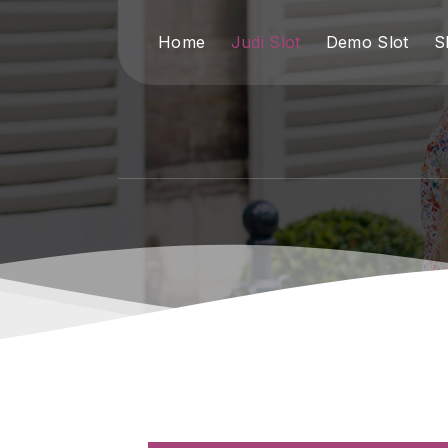
Skip
to
Home
Judi Slot
Demo Slot
S
content
Temui Pencipta