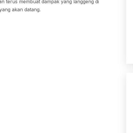
an terus membuat dampak yang langgeng di
 yang akan datang.