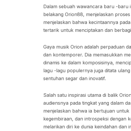
Dalam sebuah wawancara baru -baru ini,
belakang Orion88, menjelaskan proses k
menjelaskan bahwa kecintaannya pada m
tertarik untuk menciptakan dan berbagi
Gaya musik Orion adalah perpaduan dar
dan kontemporer. Dia memasukkan melo
dinamis ke dalam komposisinya, menci
lagu -lagu populernya juga ditata ula
sentuhan segar dan inovatif.
Salah satu inspirasi utama di balik Or
audiensnya pada tingkat yang dalam da
menjelaskan bahwa ia bertujuan untuk
kegembiraan, dan introspeksi dengan
melarikan diri ke dunia keindahan dan im