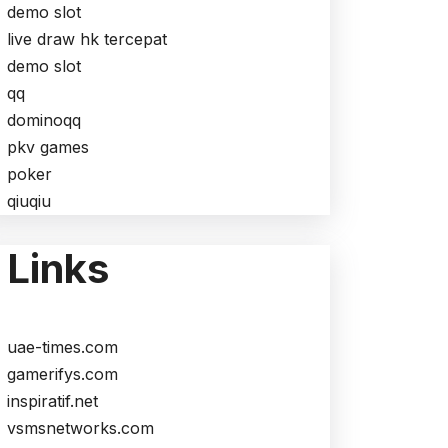
demo slot
live draw hk tercepat
demo slot
qq
dominoqq
pkv games
poker
qiuqiu
Links
uae-times.com
gamerifys.com
inspiratif.net
vsmsnetworks.com