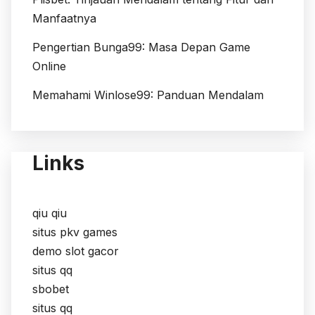
Manfaatnya
Pengertian Bunga99: Masa Depan Game
Online
Memahami Winlose99: Panduan Mendalam
Links
qiu qiu
situs pkv games
demo slot gacor
situs qq
sbobet
situs qq