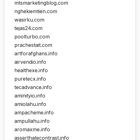
mtsmarketingblog.com
nghekiemtien.com
wasirku.com
tejas24.com
poolturbo.com
prachestait.com
artforafghans.info
airvendio.info
healthexe.info
puretecx.info
tecadvance.info
aminityio.info
amiolahu.info
ampacheme.info
ampullahu.info
aromaxme.info
asserthatecontrast.info