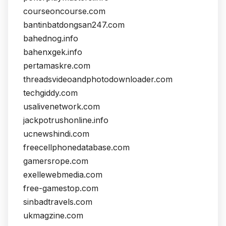
courseoncourse.com
bantinbatdongsan247.com
bahednog.info
bahenxgek.info
pertamaskre.com
threadsvideoandphotodownloader.com
techgiddy.com
usalivenetwork.com
jackpotrushonline.info
ucnewshindi.com
freecellphonedatabase.com
gamersrope.com
exellewebmedia.com
free-gamestop.com
sinbadtravels.com
ukmagzine.com