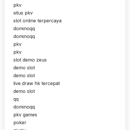
pkv
situs pkv
slot online terpercaya
dominoqq
dominoqq
pkv
pkv
slot demo zeus
demo slot
demo slot
live draw hk tercepat
demo slot
qq
dominoqq
pkv games
poker