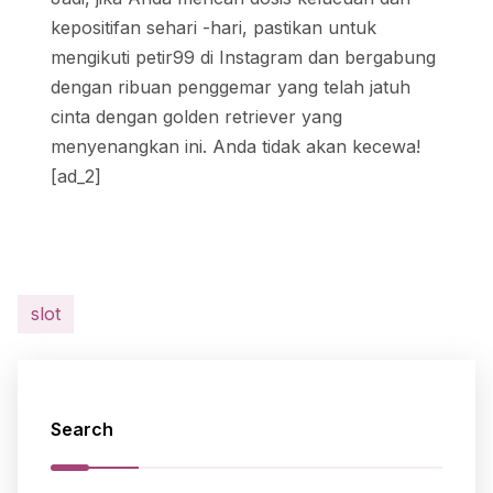
kepositifan sehari -hari, pastikan untuk
mengikuti petir99 di Instagram dan bergabung
dengan ribuan penggemar yang telah jatuh
cinta dengan golden retriever yang
menyenangkan ini. Anda tidak akan kecewa!
[ad_2]
slot
Search