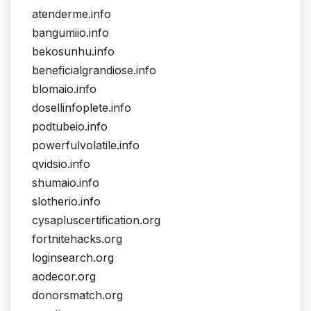
atenderme.info
bangumiio.info
bekosunhu.info
beneficialgrandiose.info
blomaio.info
dosellinfoplete.info
podtubeio.info
powerfulvolatile.info
qvidsio.info
shumaio.info
slotherio.info
cysapluscertification.org
fortnitehacks.org
loginsearch.org
aodecor.org
donorsmatch.org