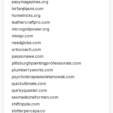
easymagazines.org
hirfanjilasmi.com
hometricks.org
leathercraftpro.com
microgridpower.org
mixiqo.com
needglobe.com
ortocoach.com
passionawe.com
pittsburghpaintingprofessionals.com
plumberryworks.com
psychoterapiawioletanowak.com
quickultimate.com
quirkyquester.com
sexmedicineformen.com
shiftripple.com
slotterpercaya.co