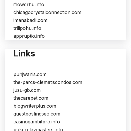
iflowerhu.info
chicagocrystalconnection.com
imanabadii.com
trilipohu.info
appruptio.info
Links
punjwanis.com
the-parcs-clematiscondos.com
jusu-gb.com
thecarepet.com
blogwriterplus.com
guestpostingseo.com
casinogambitpro.info
pokerplaymasters.info