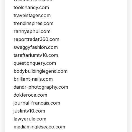
toolshandy.com
travelstager.com
trendinspires.com
rannyephul.com
reportradar360.com
swaggyfashion.com
taraftariumtv10.com
questionquery.com
bodybuildinglegend.com
brilliant-nails.com
dandr-photography.com
dokteroce.com
journal-francais.com
justintv10.com
lawyerule.com
mediamingleseaco.com