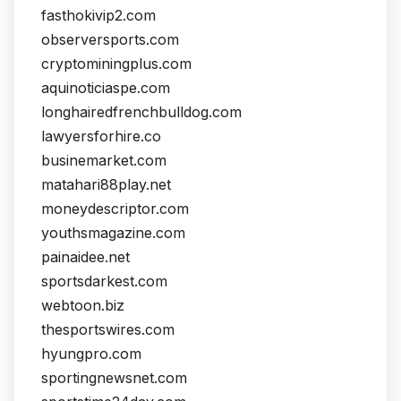
fasthokivip2.com
observersports.com
cryptominingplus.com
aquinoticiaspe.com
longhairedfrenchbulldog.com
lawyersforhire.co
businemarket.com
matahari88play.net
moneydescriptor.com
youthsmagazine.com
painaidee.net
sportsdarkest.com
webtoon.biz
thesportswires.com
hyungpro.com
sportingnewsnet.com