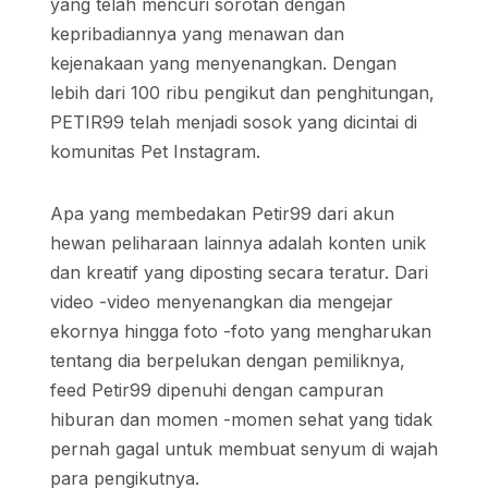
yang telah mencuri sorotan dengan
kepribadiannya yang menawan dan
kejenakaan yang menyenangkan. Dengan
lebih dari 100 ribu pengikut dan penghitungan,
PETIR99 telah menjadi sosok yang dicintai di
komunitas Pet Instagram.
Apa yang membedakan Petir99 dari akun
hewan peliharaan lainnya adalah konten unik
dan kreatif yang diposting secara teratur. Dari
video -video menyenangkan dia mengejar
ekornya hingga foto -foto yang mengharukan
tentang dia berpelukan dengan pemiliknya,
feed Petir99 dipenuhi dengan campuran
hiburan dan momen -momen sehat yang tidak
pernah gagal untuk membuat senyum di wajah
para pengikutnya.