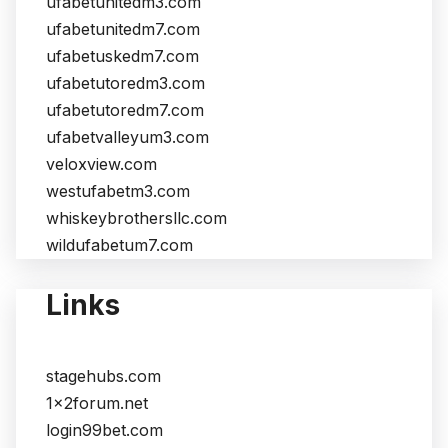
ufabetunitedm3.com
ufabetunitedm7.com
ufabetuskedm7.com
ufabetutoredm3.com
ufabetutoredm7.com
ufabetvalleyum3.com
veloxview.com
westufabetm3.com
whiskeybrothersllc.com
wildufabetum7.com
Links
stagehubs.com
1x2forum.net
login99bet.com