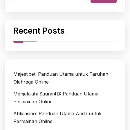
Recent Posts
Majestibet: Panduan Utama untuk Taruhan
Olahraga Online
Menjelajahi Saung4D: Panduan Utama
Permainan Online
Ahlicasino: Panduan Utama Anda untuk
Permainan Online