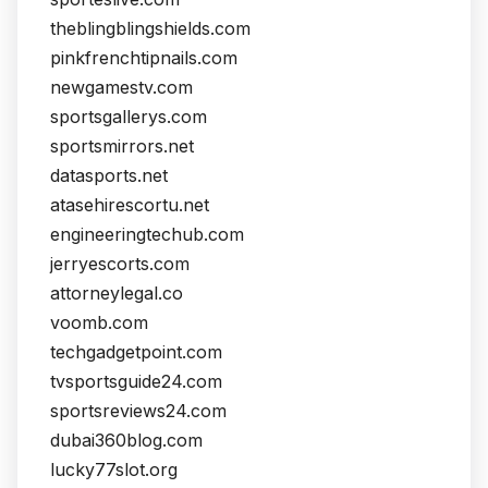
theblingblingshields.com
pinkfrenchtipnails.com
newgamestv.com
sportsgallerys.com
sportsmirrors.net
datasports.net
atasehirescortu.net
engineeringtechub.com
jerryescorts.com
attorneylegal.co
voomb.com
techgadgetpoint.com
tvsportsguide24.com
sportsreviews24.com
dubai360blog.com
lucky77slot.org