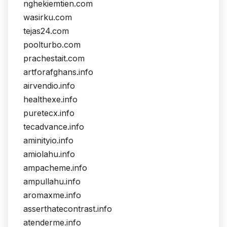
nghekiemtien.com
wasirku.com
tejas24.com
poolturbo.com
prachestait.com
artforafghans.info
airvendio.info
healthexe.info
puretecx.info
tecadvance.info
aminityio.info
amiolahu.info
ampacheme.info
ampullahu.info
aromaxme.info
asserthatecontrast.info
atenderme.info