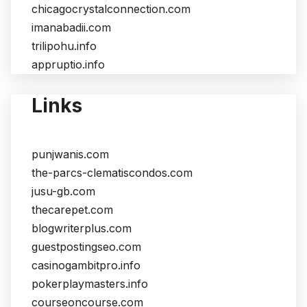
chicagocrystalconnection.com
imanabadii.com
trilipohu.info
appruptio.info
Links
punjwanis.com
the-parcs-clematiscondos.com
jusu-gb.com
thecarepet.com
blogwriterplus.com
guestpostingseo.com
casinogambitpro.info
pokerplaymasters.info
courseoncourse.com