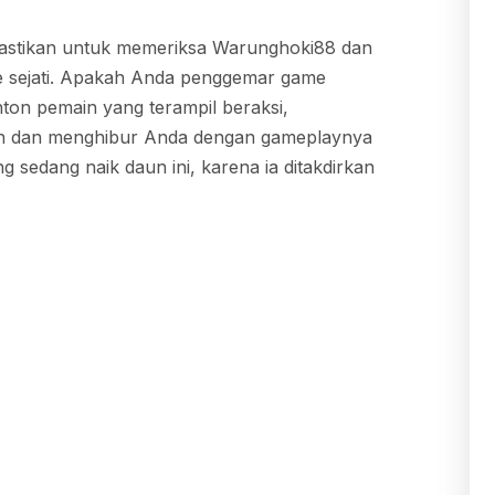
pastikan untuk memeriksa Warunghoki88 dan
e sejati. Apakah Anda penggemar game
ton pemain yang terampil beraksi,
n dan menghibur Anda dengan gameplaynya
g sedang naik daun ini, karena ia ditakdirkan