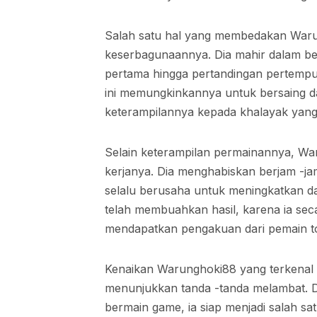
Salah satu hal yang membedakan Warun
keserbagunaannya. Dia mahir dalam be
pertama hingga pertandingan pertempura
ini memungkinkannya untuk bersaing 
keterampilannya kepada khalayak yang 
Selain keterampilan permainannya, War
kerjanya. Dia menghabiskan berjam -ja
selalu berusaha untuk meningkatkan d
telah membuahkan hasil, karena ia seca
mendapatkan pengakuan dari pemain top
Kenaikan Warunghoki88 yang terkenal ti
menunjukkan tanda -tanda melambat. D
bermain game, ia siap menjadi salah sat