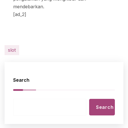
mendebarkan.
[ad_2]
slot
Search
Search