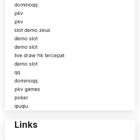
dominoqq
pkv
pkv
slot demo zeus
demo slot
demo slot
live draw hk tercepat
demo slot
qq
dominoqq
pkv games
poker
qiuqiu
Links