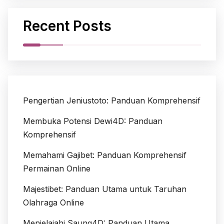
Recent Posts
Pengertian Jeniustoto: Panduan Komprehensif
Membuka Potensi Dewi4D: Panduan
Komprehensif
Memahami Gajibet: Panduan Komprehensif
Permainan Online
Majestibet: Panduan Utama untuk Taruhan
Olahraga Online
Menjelajahi Saung4D: Panduan Utama