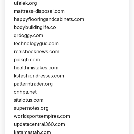
ufalek.org
mattress-disposal.com
happyflooringandcabinets.com
bodybuildinglife.co
qrdoggy.com
technologygud.com
realshocknews.com
pickgb.com
healthmistakes.com
ksfashiondresses.com
patterntrader.org
cnhpa.net
sitalotus.com
supernotes.org
worldsportsempires.com
updatecentral360.com
katamastah.com