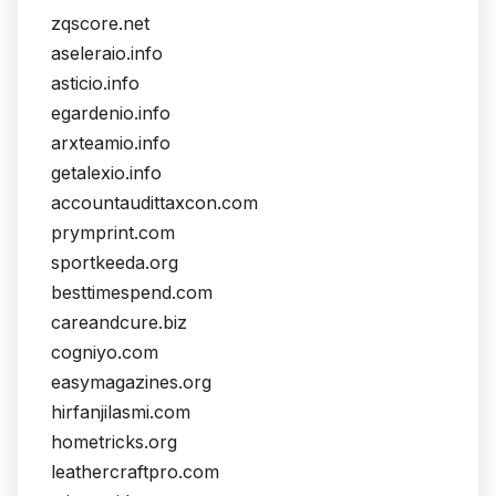
zqscore.net
aseleraio.info
asticio.info
egardenio.info
arxteamio.info
getalexio.info
accountaudittaxcon.com
prymprint.com
sportkeeda.org
besttimespend.com
careandcure.biz
cogniyo.com
easymagazines.org
hirfanjilasmi.com
hometricks.org
leathercraftpro.com