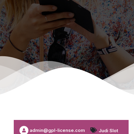
admin@gpl-license.com
Judi Slot