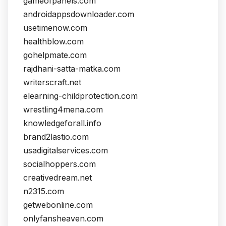
gameofpanels.com
androidappsdownloader.com
usetimenow.com
healthblow.com
gohelpmate.com
rajdhani-satta-matka.com
writerscraft.net
elearning-childprotection.com
wrestling4mena.com
knowledgeforall.info
brand2lastio.com
usadigitalservices.com
socialhoppers.com
creativedream.net
n2315.com
getwebonline.com
onlyfansheaven.com