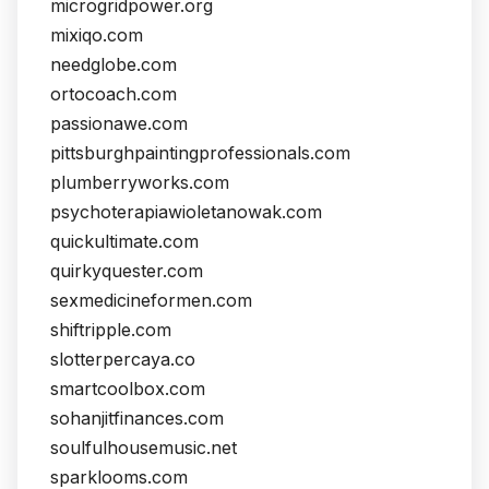
microgridpower.org
mixiqo.com
needglobe.com
ortocoach.com
passionawe.com
pittsburghpaintingprofessionals.com
plumberryworks.com
psychoterapiawioletanowak.com
quickultimate.com
quirkyquester.com
sexmedicineformen.com
shiftripple.com
slotterpercaya.co
smartcoolbox.com
sohanjitfinances.com
soulfulhousemusic.net
sparklooms.com