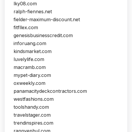
lky08.com
ralph-fiennes.net
fielder-maximum-discount.net
fitfllex.com
genesisbusinesscredit.com
inforuang.com
kindsmarket.com
luvelylife.com
macramb.com
mypet-diary.com
oxweekly.com
panamacitydeckcontractors.com
westfashions.com
toolshandy.com
travelstager.com
trendinspires.com
rannyephul.com