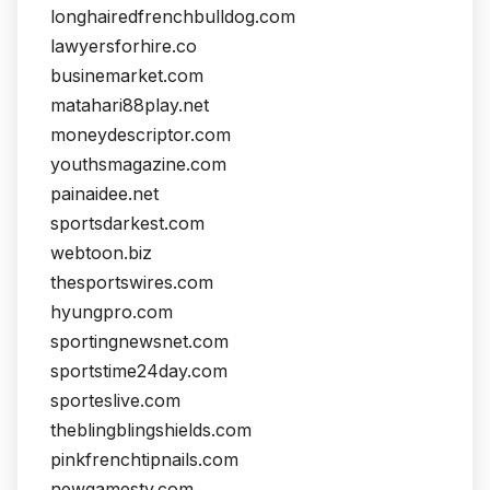
longhairedfrenchbulldog.com
lawyersforhire.co
businemarket.com
matahari88play.net
moneydescriptor.com
youthsmagazine.com
painaidee.net
sportsdarkest.com
webtoon.biz
thesportswires.com
hyungpro.com
sportingnewsnet.com
sportstime24day.com
sporteslive.com
theblingblingshields.com
pinkfrenchtipnails.com
newgamestv.com