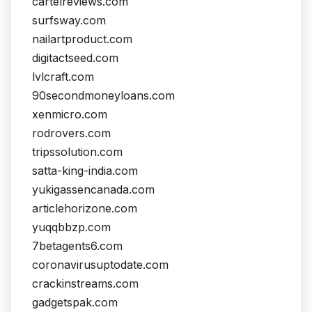
cartelreviews.com
surfsway.com
nailartproduct.com
digitactseed.com
lvlcraft.com
90secondmoneyloans.com
xenmicro.com
rodrovers.com
tripssolution.com
satta-king-india.com
yukigassencanada.com
articlehorizone.com
yuqqbbzp.com
7betagents6.com
coronavirusuptodate.com
crackinstreams.com
gadgetspak.com