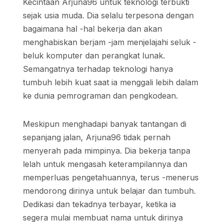
Kecintaan Arjuna96 untuk teknologi terbukti
sejak usia muda. Dia selalu terpesona dengan
bagaimana hal -hal bekerja dan akan
menghabiskan berjam -jam menjelajahi seluk -
beluk komputer dan perangkat lunak.
Semangatnya terhadap teknologi hanya
tumbuh lebih kuat saat ia menggali lebih dalam
ke dunia pemrograman dan pengkodean.
Meskipun menghadapi banyak tantangan di
sepanjang jalan, Arjuna96 tidak pernah
menyerah pada mimpinya. Dia bekerja tanpa
lelah untuk mengasah keterampilannya dan
memperluas pengetahuannya, terus -menerus
mendorong dirinya untuk belajar dan tumbuh.
Dedikasi dan tekadnya terbayar, ketika ia
segera mulai membuat nama untuk dirinya