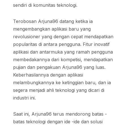
sendiri di komunitas teknologi.
Terobosan Arjuna96 datang ketika ia
mengembangkan aplikasi baru yang
revolusioner yang dengan cepat mendapatkan
popularitas di antara pengguna. Fitur inovatif
aplikasi dan antarmuka yang ramah pengguna
membedakannya dari kompetisi, mendapatkan
pujian dan pengakuan Arjuna96 yang luas.
Keberhasilannya dengan aplikasi
melambungkannya ke ketinggian baru, dan ia
segera menjadi ahli teknologi yang dicari di
industri ini.
Saat ini, Arjuna96 terus mendorong batas -
batas teknologi dengan ide -ide dan solusi