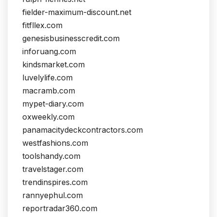
fielder-maximum-discount.net
fitfllex.com
genesisbusinesscredit.com
inforuang.com
kindsmarket.com
luvelylife.com
macramb.com
mypet-diary.com
oxweekly.com
panamacitydeckcontractors.com
westfashions.com
toolshandy.com
travelstager.com
trendinspires.com
rannyephul.com
reportradar360.com