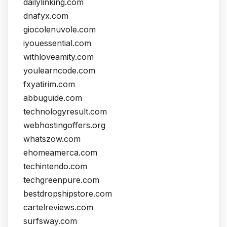
dailylinking.com
dnafyx.com
giocolenuvole.com
iyouessential.com
withloveamity.com
youlearncode.com
fxyatirim.com
abbuguide.com
technologyresult.com
webhostingoffers.org
whatszow.com
ehomeamerca.com
techintendo.com
techgreenpure.com
bestdropshipstore.com
cartelreviews.com
surfsway.com