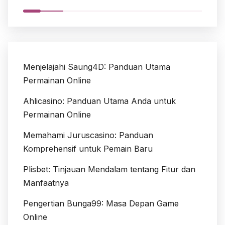
Menjelajahi Saung4D: Panduan Utama
Permainan Online
Ahlicasino: Panduan Utama Anda untuk
Permainan Online
Memahami Juruscasino: Panduan
Komprehensif untuk Pemain Baru
Plisbet: Tinjauan Mendalam tentang Fitur dan
Manfaatnya
Pengertian Bunga99: Masa Depan Game
Online