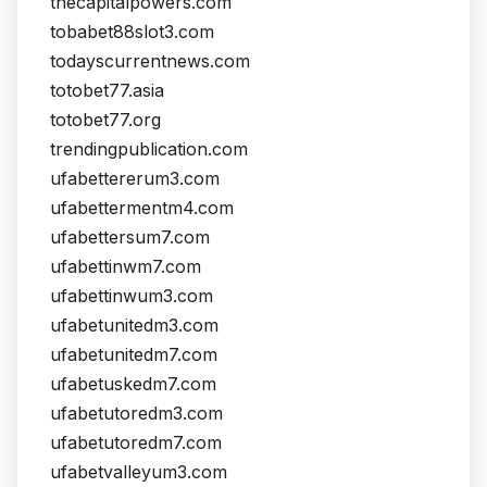
thecapitalpowers.com
tobabet88slot3.com
todayscurrentnews.com
totobet77.asia
totobet77.org
trendingpublication.com
ufabettererum3.com
ufabettermentm4.com
ufabettersum7.com
ufabettinwm7.com
ufabettinwum3.com
ufabetunitedm3.com
ufabetunitedm7.com
ufabetuskedm7.com
ufabetutoredm3.com
ufabetutoredm7.com
ufabetvalleyum3.com