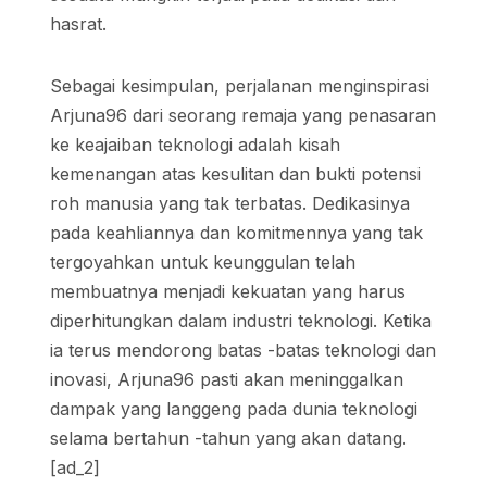
hasrat.
Sebagai kesimpulan, perjalanan menginspirasi
Arjuna96 dari seorang remaja yang penasaran
ke keajaiban teknologi adalah kisah
kemenangan atas kesulitan dan bukti potensi
roh manusia yang tak terbatas. Dedikasinya
pada keahliannya dan komitmennya yang tak
tergoyahkan untuk keunggulan telah
membuatnya menjadi kekuatan yang harus
diperhitungkan dalam industri teknologi. Ketika
ia terus mendorong batas -batas teknologi dan
inovasi, Arjuna96 pasti akan meninggalkan
dampak yang langgeng pada dunia teknologi
selama bertahun -tahun yang akan datang.
[ad_2]