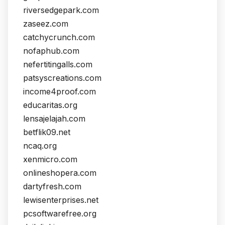
riversedgepark.com
zaseez.com
catchycrunch.com
nofaphub.com
nefertitingalls.com
patsyscreations.com
income4proof.com
educaritas.org
lensajelajah.com
betflik09.net
ncaq.org
xenmicro.com
onlineshopera.com
dartyfresh.com
lewisenterprises.net
pcsoftwarefree.org