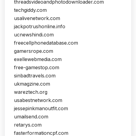
threadsvideoandphotodownloader.com
techgiddy.com
usalivenetwork.com
jackpotrushonline.info
ucnewshindi.com
freecellphonedatabase.com
gamersrope.com
exellewebmedia.com
free-gamestop.com
sinbadtravels.com
ukmagzine.com
wareztech.org
usabestnetwork.com
jessepinkmanoutfit.com
umailsend.com
retarys.com
fasterformationcpf.com