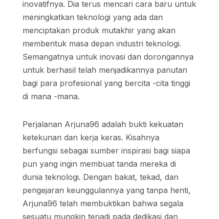
inovatifnya. Dia terus mencari cara baru untuk
meningkatkan teknologi yang ada dan
menciptakan produk mutakhir yang akan
membentuk masa depan industri teknologi.
Semangatnya untuk inovasi dan dorongannya
untuk berhasil telah menjadikannya panutan
bagi para profesional yang bercita -cita tinggi
di mana -mana.
Perjalanan Arjuna96 adalah bukti kekuatan
ketekunan dan kerja keras. Kisahnya
berfungsi sebagai sumber inspirasi bagi siapa
pun yang ingin membuat tanda mereka di
dunia teknologi. Dengan bakat, tekad, dan
pengejaran keunggulannya yang tanpa henti,
Arjuna96 telah membuktikan bahwa segala
sesuatu mungkin terjadi pada dedikasi dan