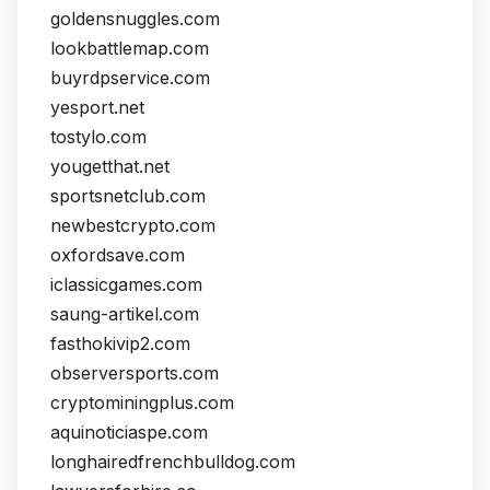
goldensnuggles.com
lookbattlemap.com
buyrdpservice.com
yesport.net
tostylo.com
yougetthat.net
sportsnetclub.com
newbestcrypto.com
oxfordsave.com
iclassicgames.com
saung-artikel.com
fasthokivip2.com
observersports.com
cryptominingplus.com
aquinoticiaspe.com
longhairedfrenchbulldog.com