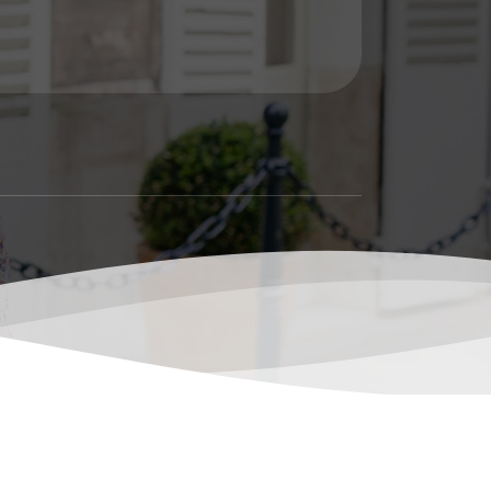
ri Republik77: