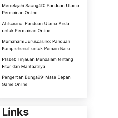
Menjelajahi Saung4D: Panduan Utama
Permainan Online
Ahlicasino: Panduan Utama Anda
untuk Permainan Online
Memahami Juruscasino: Panduan
Komprehensif untuk Pemain Baru
Plisbet: Tinjauan Mendalam tentang
Fitur dan Manfaatnya
Pengertian Bunga99: Masa Depan
Game Online
Links