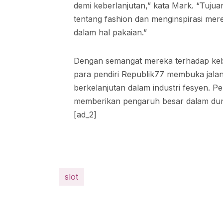
demi keberlanjutan,” kata Mark. “Tuju
tentang fashion dan menginspirasi mer
dalam hal pakaian.”
Dengan semangat mereka terhadap kebe
para pendiri Republik77 membuka jalan
berkelanjutan dalam industri fesyen. Pe
memberikan pengaruh besar dalam dun
[ad_2]
slot