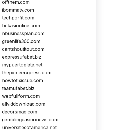
offthem.com
ibommatv.com
techporfit.com
bekasionline.com
nbusinessplan.com
greenlife360.com
cantshoutitout.com
expressufabet.biz
mypuertoplata.net
thepioneerxpress.com
howtofixissue.com
teamufabet.biz
webfullform.com
allviddownload.com
decorsmag.com
gamblingcasinonews.com
universitiesofamerica.net