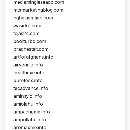
mediamingleseaco.com
mtsmarketingblog.com
nghekiemtien.com
wasirku.com
tejas24.com
poolturbo.com
prachestait.com
artforafghans.info
airvendio.info
healthexe.info
puretecx.info
tecadvance.info
aminityio.info
amiolahu.info
ampacheme.info
ampullahu.info
aromaxme.info