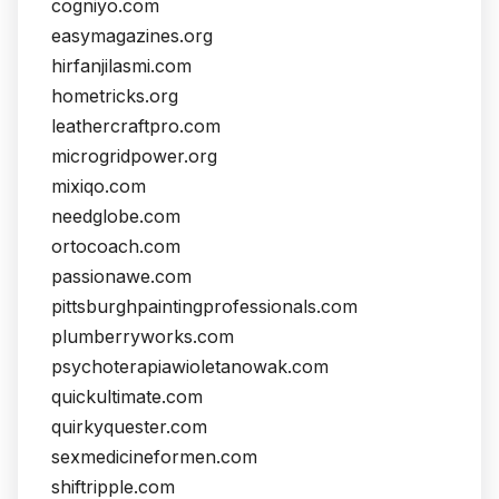
cogniyo.com
easymagazines.org
hirfanjilasmi.com
hometricks.org
leathercraftpro.com
microgridpower.org
mixiqo.com
needglobe.com
ortocoach.com
passionawe.com
pittsburghpaintingprofessionals.com
plumberryworks.com
psychoterapiawioletanowak.com
quickultimate.com
quirkyquester.com
sexmedicineformen.com
shiftripple.com