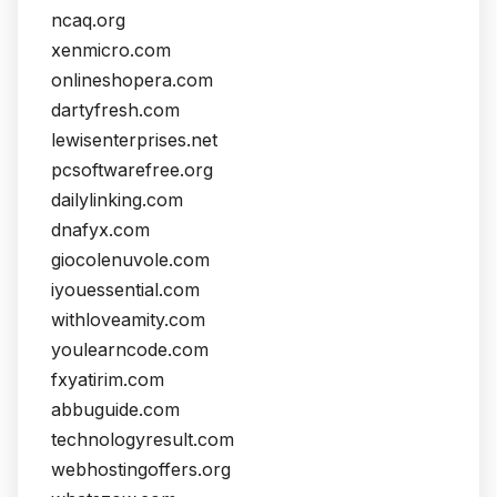
ncaq.org
xenmicro.com
onlineshopera.com
dartyfresh.com
lewisenterprises.net
pcsoftwarefree.org
dailylinking.com
dnafyx.com
giocolenuvole.com
iyouessential.com
withloveamity.com
youlearncode.com
fxyatirim.com
abbuguide.com
technologyresult.com
webhostingoffers.org