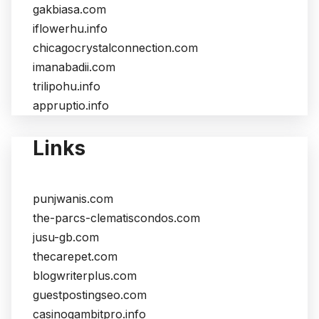
gakbiasa.com
iflowerhu.info
chicagocrystalconnection.com
imanabadii.com
trilipohu.info
appruptio.info
Links
punjwanis.com
the-parcs-clematiscondos.com
jusu-gb.com
thecarepet.com
blogwriterplus.com
guestpostingseo.com
casinogambitpro.info