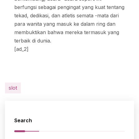
berfungsi sebagai pengingat yang kuat tentang
tekad, dedikasi, dan atletis semata -mata dari
para wanita yang masuk ke dalam ring dan
membuktikan bahwa mereka termasuk yang
terbaik di dunia.
[ad_2]
slot
Search