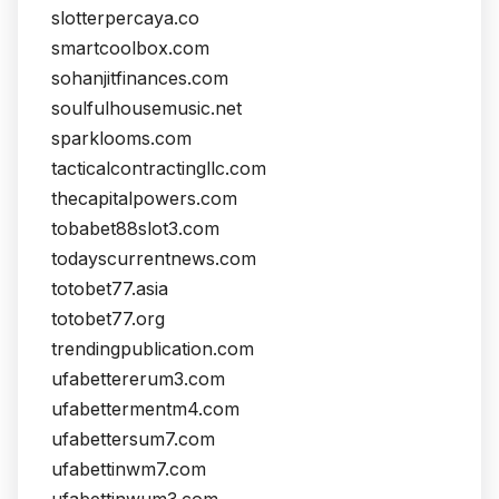
slotterpercaya.co
smartcoolbox.com
sohanjitfinances.com
soulfulhousemusic.net
sparklooms.com
tacticalcontractingllc.com
thecapitalpowers.com
tobabet88slot3.com
todayscurrentnews.com
totobet77.asia
totobet77.org
trendingpublication.com
ufabettererum3.com
ufabettermentm4.com
ufabettersum7.com
ufabettinwm7.com