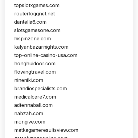
topslotxgames.com
routerloggnet.net
dantella6.com
slotsgamesone.com
hispinzone.com
kalyanbazarnights.com
top-online-casino-usa.com
honghuidoor.com
flowingtravel.com
nineniki.com
brandiospecialists.com
medicalcare7.com
adtennaball.com
nabzah.com
mongive.com
matkagameresultsview.com