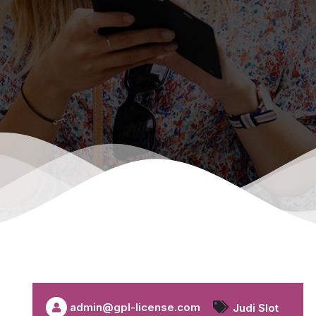
admin@gpl-license.com
Judi Slot