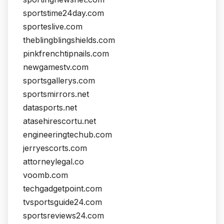
sportstime24day.com
sporteslive.com
theblingblingshields.com
pinkfrenchtipnails.com
newgamestv.com
sportsgallerys.com
sportsmirrors.net
datasports.net
atasehirescortu.net
engineeringtechub.com
jerryescorts.com
attorneylegal.co
voomb.com
techgadgetpoint.com
tvsportsguide24.com
sportsreviews24.com