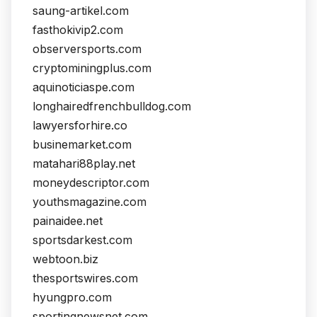
saung-artikel.com
fasthokivip2.com
observersports.com
cryptominingplus.com
aquinoticiaspe.com
longhairedfrenchbulldog.com
lawyersforhire.co
businemarket.com
matahari88play.net
moneydescriptor.com
youthsmagazine.com
painaidee.net
sportsdarkest.com
webtoon.biz
thesportswires.com
hyungpro.com
sportingnewsnet.com