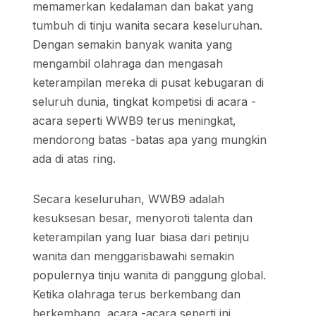
memamerkan kedalaman dan bakat yang
tumbuh di tinju wanita secara keseluruhan.
Dengan semakin banyak wanita yang
mengambil olahraga dan mengasah
keterampilan mereka di pusat kebugaran di
seluruh dunia, tingkat kompetisi di acara -
acara seperti WWB9 terus meningkat,
mendorong batas -batas apa yang mungkin
ada di atas ring.
Secara keseluruhan, WWB9 adalah
kesuksesan besar, menyoroti talenta dan
keterampilan yang luar biasa dari petinju
wanita dan menggarisbawahi semakin
populernya tinju wanita di panggung global.
Ketika olahraga terus berkembang dan
berkembang, acara -acara seperti ini