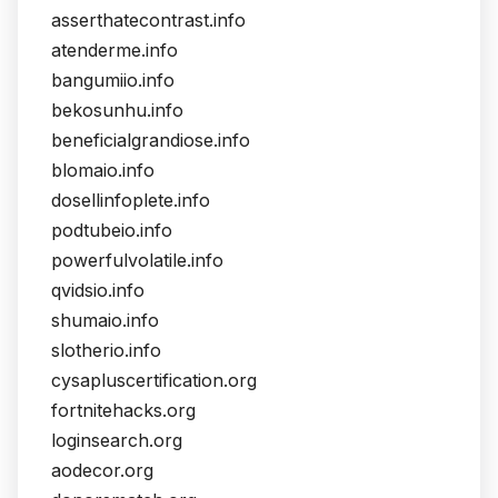
asserthatecontrast.info
atenderme.info
bangumiio.info
bekosunhu.info
beneficialgrandiose.info
blomaio.info
dosellinfoplete.info
podtubeio.info
powerfulvolatile.info
qvidsio.info
shumaio.info
slotherio.info
cysapluscertification.org
fortnitehacks.org
loginsearch.org
aodecor.org