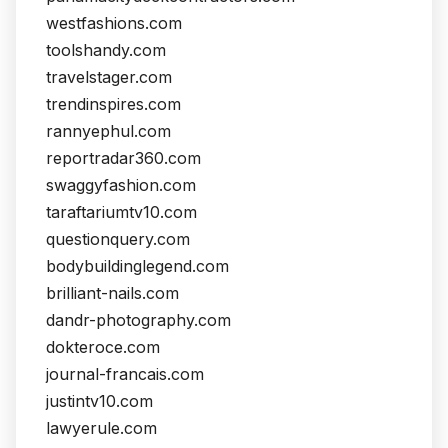
westfashions.com
toolshandy.com
travelstager.com
trendinspires.com
rannyephul.com
reportradar360.com
swaggyfashion.com
taraftariumtv10.com
questionquery.com
bodybuildinglegend.com
brilliant-nails.com
dandr-photography.com
dokteroce.com
journal-francais.com
justintv10.com
lawyerule.com