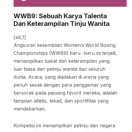
WWB9: Sebuah Karya Talenta
Dan Keterampilan Tinju Wanita
[ad_1]
Angsuran kesembilan Women’s World Boxing
Championships (WWB9) baru -baru ini terjadi,
menampilkan bakat dan keterampilan yang
luar biasa dari petinju wanita dari seluruh
dunia. Acara, yang diadakan di arena yang
penuh sesak dengan para penggemar yang
bersorak pada pejuang favorit mereka, adalah
tampilan atletis, tekad, dan sportifitas yang
mendebarkan.
Kompetisi ini menampilkan petinju dari negara