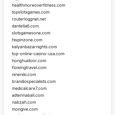
healthmoreoverfitness.com
topslotxgames.com
routerloggnet.net
dantella6.com
slotsgamesone.com
hispinzone.com
kalyanbazarnights.com
top-online-casino-usa.com
honghuidoor.com
flowingtravel.com
nineniki.com
brandiospecialists.com
medicalcare7.com
adtennaball.com
nabzah.com
mongive.com