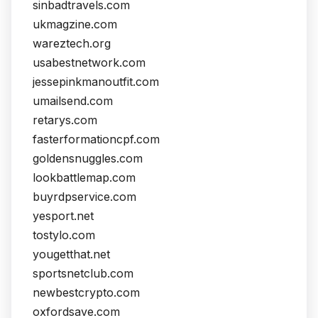
sinbadtravels.com
ukmagzine.com
wareztech.org
usabestnetwork.com
jessepinkmanoutfit.com
umailsend.com
retarys.com
fasterformationcpf.com
goldensnuggles.com
lookbattlemap.com
buyrdpservice.com
yesport.net
tostylo.com
yougetthat.net
sportsnetclub.com
newbestcrypto.com
oxfordsave.com