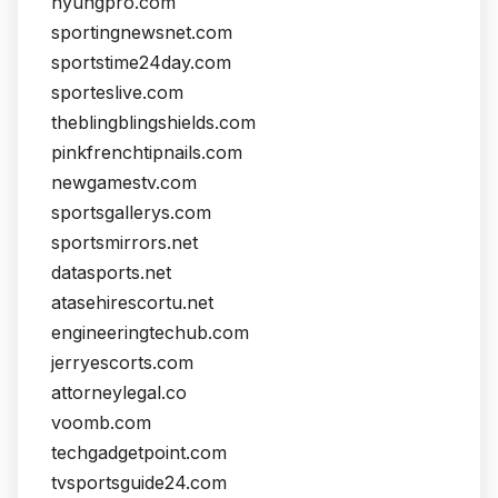
hyungpro.com
sportingnewsnet.com
sportstime24day.com
sporteslive.com
theblingblingshields.com
pinkfrenchtipnails.com
newgamestv.com
sportsgallerys.com
sportsmirrors.net
datasports.net
atasehirescortu.net
engineeringtechub.com
jerryescorts.com
attorneylegal.co
voomb.com
techgadgetpoint.com
tvsportsguide24.com