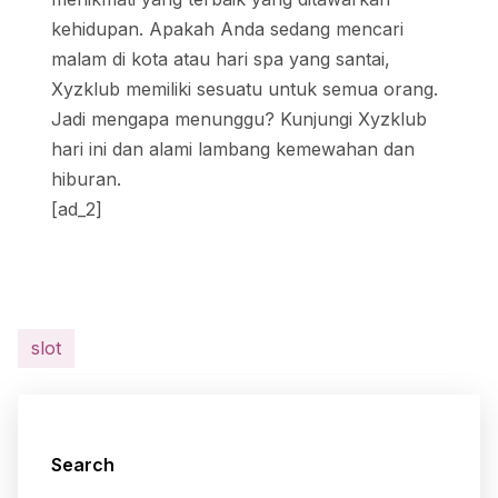
kehidupan. Apakah Anda sedang mencari
malam di kota atau hari spa yang santai,
Xyzklub memiliki sesuatu untuk semua orang.
Jadi mengapa menunggu? Kunjungi Xyzklub
hari ini dan alami lambang kemewahan dan
hiburan.
[ad_2]
slot
Search