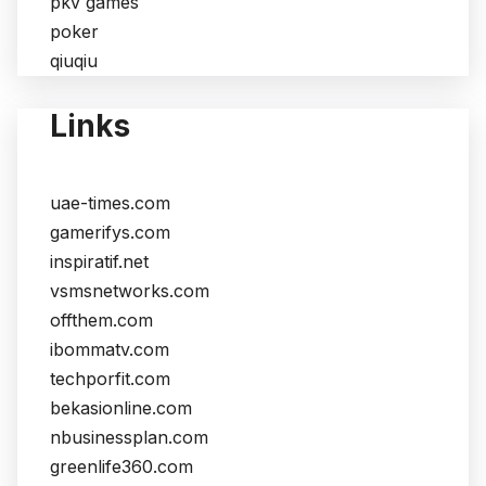
pkv games
poker
qiuqiu
Links
uae-times.com
gamerifys.com
inspiratif.net
vsmsnetworks.com
offthem.com
ibommatv.com
techporfit.com
bekasionline.com
nbusinessplan.com
greenlife360.com