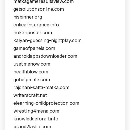
matkagameresultsview.com
getsolutionsonline.com
hispinner.org
criticalinsurance.info
nokariposter.com
kalyan-guessing-nightplay.com
gameofpanels.com
androidappsdownloader.com
usetimenow.com
healthblow.com
gohelpmate.com
rajdhani-satta-matka.com
writerscraft.net
elearning-childprotection.com
wrestling4mena.com
knowledgeforall.info
brand2lastio.com