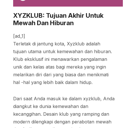
XYZKLUB: Tujuan Akhir Untuk
Mewah Dan Hiburan
[ad_1]
Terletak di jantung kota, Xyzklub adalah
tujuan utama untuk kemewahan dan hiburan.
Klub eksklusif ini menawarkan pengalaman
unik dan kelas atas bagi mereka yang ingin
melarikan diri dari yang biasa dan menikmati
hal -hal yang lebih baik dalam hidup.
Dari saat Anda masuk ke dalam xyzklub, Anda
diangkut ke dunia kemewahan dan
kecanggihan. Desain klub yang ramping dan
modern dilengkapi dengan perabotan mewah