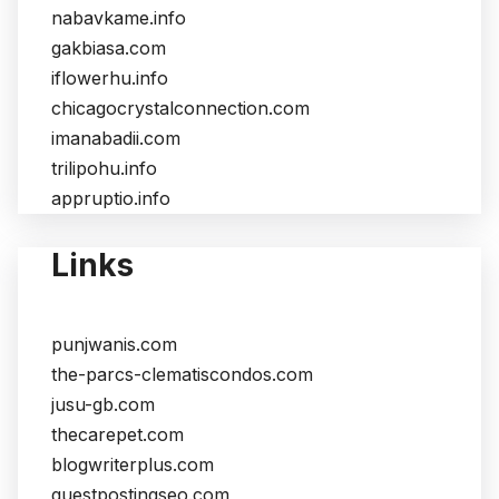
nabavkame.info
gakbiasa.com
iflowerhu.info
chicagocrystalconnection.com
imanabadii.com
trilipohu.info
appruptio.info
Links
punjwanis.com
the-parcs-clematiscondos.com
jusu-gb.com
thecarepet.com
blogwriterplus.com
guestpostingseo.com