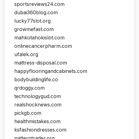
sportsreviews24.com
dubai360blog.com
lucky77slot.org
growmefast.com
mahkotahokislot.com
onlinecancerpharm.com
ufalek.org
mattress-disposal.com
happyflooringandcabinets.com
bodybuildinglife.co
qrdoggy.com
technologygud.com
realshocknews.com
pickgb.com
healthmistakes.com
ksfashiondresses.com
patterntrader.org