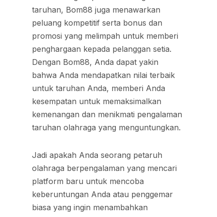
taruhan, Bom88 juga menawarkan
peluang kompetitif serta bonus dan
promosi yang melimpah untuk memberi
penghargaan kepada pelanggan setia.
Dengan Bom88, Anda dapat yakin
bahwa Anda mendapatkan nilai terbaik
untuk taruhan Anda, memberi Anda
kesempatan untuk memaksimalkan
kemenangan dan menikmati pengalaman
taruhan olahraga yang menguntungkan.
Jadi apakah Anda seorang petaruh
olahraga berpengalaman yang mencari
platform baru untuk mencoba
keberuntungan Anda atau penggemar
biasa yang ingin menambahkan