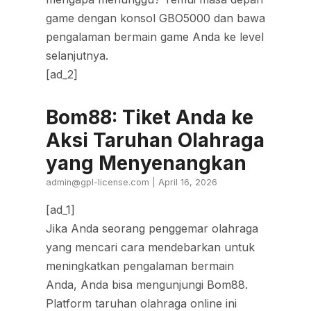
game dengan konsol GBO5000 dan bawa
pengalaman bermain game Anda ke level
selanjutnya.
[ad_2]
Bom88: Tiket Anda ke
Aksi Taruhan Olahraga
yang Menyenangkan
admin@gpl-license.com
|
April 16, 2026
[ad_1]
Jika Anda seorang penggemar olahraga
yang mencari cara mendebarkan untuk
meningkatkan pengalaman bermain
Anda, Anda bisa mengunjungi Bom88.
Platform taruhan olahraga online ini