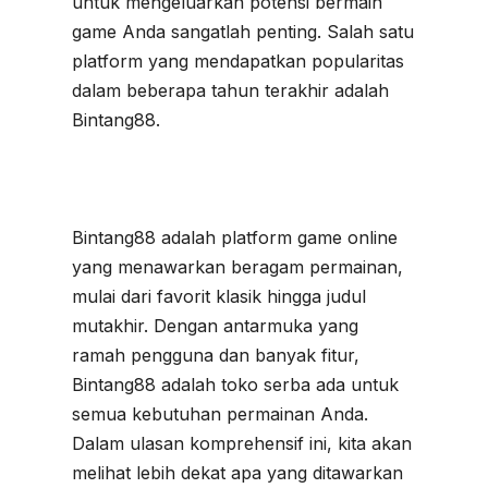
untuk mengeluarkan potensi bermain
game Anda sangatlah penting. Salah satu
platform yang mendapatkan popularitas
dalam beberapa tahun terakhir adalah
Bintang88.
Bintang88 adalah platform game online
yang menawarkan beragam permainan,
mulai dari favorit klasik hingga judul
mutakhir. Dengan antarmuka yang
ramah pengguna dan banyak fitur,
Bintang88 adalah toko serba ada untuk
semua kebutuhan permainan Anda.
Dalam ulasan komprehensif ini, kita akan
melihat lebih dekat apa yang ditawarkan