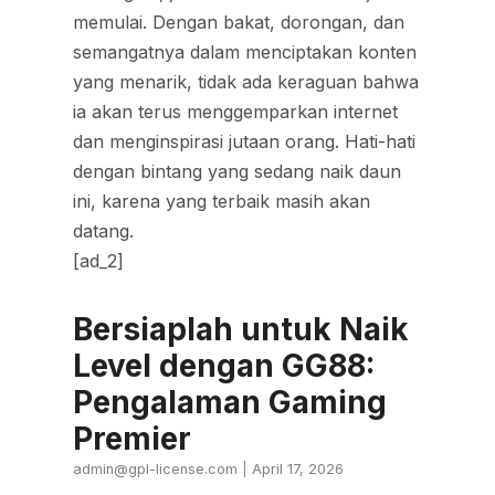
memulai. Dengan bakat, dorongan, dan
semangatnya dalam menciptakan konten
yang menarik, tidak ada keraguan bahwa
ia akan terus menggemparkan internet
dan menginspirasi jutaan orang. Hati-hati
dengan bintang yang sedang naik daun
ini, karena yang terbaik masih akan
datang.
[ad_2]
Bersiaplah untuk Naik
Level dengan GG88:
Pengalaman Gaming
Premier
admin@gpl-license.com
|
April 17, 2026