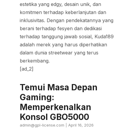
estetika yang edgy, desain unik, dan
komitmen terhadap keberlanjutan dan
inklusivitas. Dengan pendekatannya yang
berani terhadap fesyen dan dedikasi
terhadap tanggung jawab sosial, Kuda189
adalah merek yang harus diperhatikan
dalam dunia streetwear yang terus
berkembang.
[ad_2]
Temui Masa Depan
Gaming:
Memperkenalkan
Konsol GBO5000
admin@gpl-license.com
|
April 16, 2026