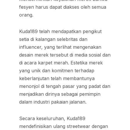
fesyen harus dapat diakses oleh semua
orang.
Kuda189 telah mendapatkan pengikut
setia di kalangan selebritas dan
influencer, yang terlihat mengenakan
desain merek tersebut di media sosial dan
di acara karpet merah. Estetika merek
yang unik dan komitmen terhadap
keberlanjutan telah membantunya
menonjol di tengah pasar yang padat dan
menjadikan dirinya sebagai pemimpin
dalam industri pakaian jalanan.
Secara keseluruhan, Kuda189
mendefinisikan ulang streetwear dengan