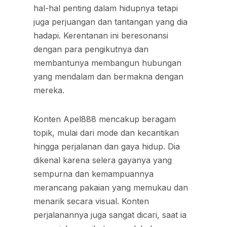
hal-hal penting dalam hidupnya tetapi
juga perjuangan dan tantangan yang dia
hadapi. Kerentanan ini beresonansi
dengan para pengikutnya dan
membantunya membangun hubungan
yang mendalam dan bermakna dengan
mereka.
Konten Apel888 mencakup beragam
topik, mulai dari mode dan kecantikan
hingga perjalanan dan gaya hidup. Dia
dikenal karena selera gayanya yang
sempurna dan kemampuannya
merancang pakaian yang memukau dan
menarik secara visual. Konten
perjalanannya juga sangat dicari, saat ia