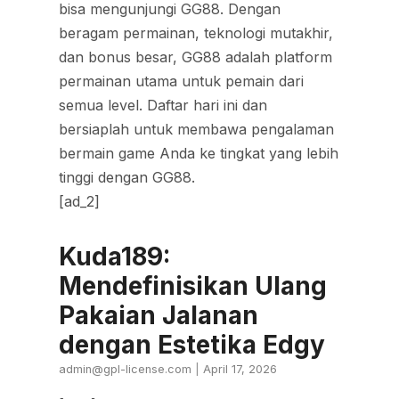
bisa mengunjungi GG88. Dengan
beragam permainan, teknologi mutakhir,
dan bonus besar, GG88 adalah platform
permainan utama untuk pemain dari
semua level. Daftar hari ini dan
bersiaplah untuk membawa pengalaman
bermain game Anda ke tingkat yang lebih
tinggi dengan GG88.
[ad_2]
Kuda189:
Mendefinisikan Ulang
Pakaian Jalanan
dengan Estetika Edgy
admin@gpl-license.com
|
April 17, 2026