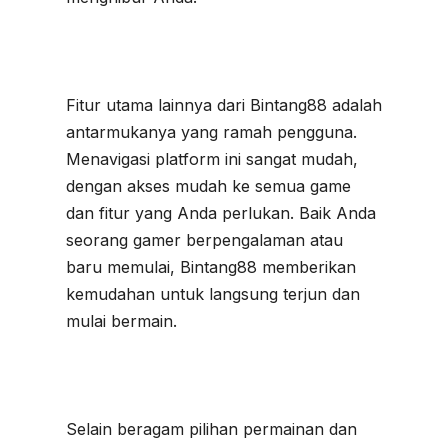
Fitur utama lainnya dari Bintang88 adalah
antarmukanya yang ramah pengguna.
Menavigasi platform ini sangat mudah,
dengan akses mudah ke semua game
dan fitur yang Anda perlukan. Baik Anda
seorang gamer berpengalaman atau
baru memulai, Bintang88 memberikan
kemudahan untuk langsung terjun dan
mulai bermain.
Selain beragam pilihan permainan dan