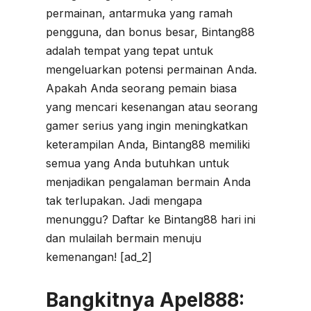
permainan, antarmuka yang ramah
pengguna, dan bonus besar, Bintang88
adalah tempat yang tepat untuk
mengeluarkan potensi permainan Anda.
Apakah Anda seorang pemain biasa
yang mencari kesenangan atau seorang
gamer serius yang ingin meningkatkan
keterampilan Anda, Bintang88 memiliki
semua yang Anda butuhkan untuk
menjadikan pengalaman bermain Anda
tak terlupakan. Jadi mengapa
menunggu? Daftar ke Bintang88 hari ini
dan mulailah bermain menuju
kemenangan! [ad_2]
Bangkitnya Apel888: