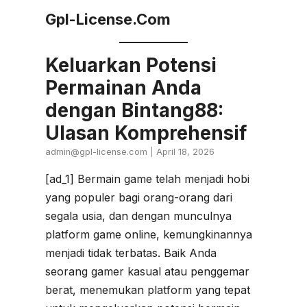
Gpl-License.com
Keluarkan Potensi
Permainan Anda
dengan Bintang88:
Ulasan Komprehensif
admin@gpl-license.com
|
April 18, 2026
[ad_1] Bermain game telah menjadi hobi
yang populer bagi orang-orang dari
segala usia, dan dengan munculnya
platform game online, kemungkinannya
menjadi tidak terbatas. Baik Anda
seorang gamer kasual atau penggemar
berat, menemukan platform yang tepat