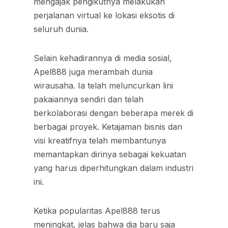
mengajak pengikutnya melakukan
perjalanan virtual ke lokasi eksotis di
seluruh dunia.
Selain kehadirannya di media sosial,
Apel888 juga merambah dunia
wirausaha. Ia telah meluncurkan lini
pakaiannya sendiri dan telah
berkolaborasi dengan beberapa merek di
berbagai proyek. Ketajaman bisnis dan
visi kreatifnya telah membantunya
memantapkan dirinya sebagai kekuatan
yang harus diperhitungkan dalam industri
ini.
Ketika popularitas Apel888 terus
meningkat, jelas bahwa dia baru saja