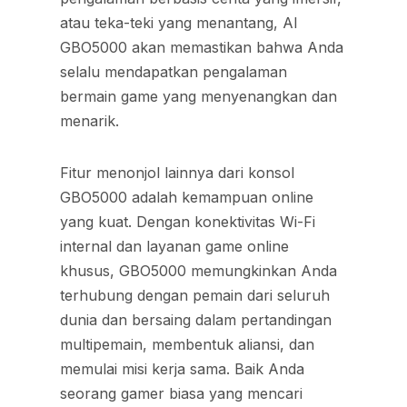
atau teka-teki yang menantang, AI
GBO5000 akan memastikan bahwa Anda
selalu mendapatkan pengalaman
bermain game yang menyenangkan dan
menarik.
Fitur menonjol lainnya dari konsol
GBO5000 adalah kemampuan online
yang kuat. Dengan konektivitas Wi-Fi
internal dan layanan game online
khusus, GBO5000 memungkinkan Anda
terhubung dengan pemain dari seluruh
dunia dan bersaing dalam pertandingan
multipemain, membentuk aliansi, dan
memulai misi kerja sama. Baik Anda
seorang gamer biasa yang mencari