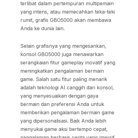
terlibat dalam pertempuran multipemain
yang intens, atau memecahkan teka-teki
rumit, grafis GBO5000 akan membawa
Anda ke dunia lain.
Selain grafisnya yang mengesankan,
konsol GBO5000 juga menawarkan
serangkaian fitur gameplay inovatif yang
meningkatkan pengalaman bermain
game. Salah satu fitur paling menarik
adalah teknologi AI canggih dari konsol,
yang menyesuaikan dengan gaya
bermain dan preferensi Anda untuk
memberikan pengalaman bermain game
yang dipersonalisasi. Baik Anda lebih
menyukai game aksi bertempo cepat,
pengalaman berbasis cerita yang imersif,