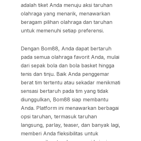
adalah tiket Anda menuju aksi taruhan
olahraga yang menarik, menawarkan
beragam pilihan olahraga dan taruhan
untuk memenuhi setiap preferensi.
Dengan Bom88, Anda dapat bertaruh
pada semua olahraga favorit Anda, mulai
dari sepak bola dan bola basket hingga
tenis dan tinju. Baik Anda penggemar
berat tim tertentu atau sekadar menikmati
sensasi bertaruh pada tim yang tidak
diunggulkan, Bom88 siap membantu
Anda. Platform ini menawarkan berbagai
opsi taruhan, termasuk taruhan
langsung, parlay, teaser, dan banyak lagi,
memberi Anda fleksibilitas untuk