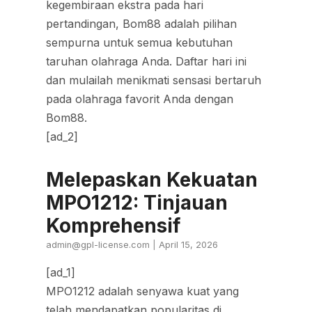
kegembiraan ekstra pada hari
pertandingan, Bom88 adalah pilihan
sempurna untuk semua kebutuhan
taruhan olahraga Anda. Daftar hari ini
dan mulailah menikmati sensasi bertaruh
pada olahraga favorit Anda dengan
Bom88.
[ad_2]
Melepaskan Kekuatan
MPO1212: Tinjauan
Komprehensif
admin@gpl-license.com
|
April 15, 2026
[ad_1]
MPO1212 adalah senyawa kuat yang
telah mendapatkan popularitas di