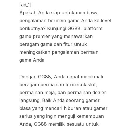
[ad_1]
Apakah Anda siap untuk membawa
pengalaman bermain game Anda ke level
berikutnya? Kunjungi GG88, platform
game premier yang menawarkan
beragam game dan fitur untuk
meningkatkan pengalaman bermain
game Anda.
Dengan GG88, Anda dapat menikmati
beragam permainan termasuk slot,
permainan meja, dan permainan dealer
langsung. Baik Anda seorang gamer
biasa yang mencari hiburan atau gamer
serius yang ingin menguji kemampuan
Anda, GG88 memiliki sesuatu untuk